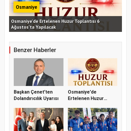
Osmaniye
Osmaniye'de Ertelenen Huzur Toplantısı 6
Ağustos'ta Yapılacak
OKÜ
Benzer Haberler
Başkan Çenet’ten
Osmaniye'de
Dolandırıcılık Uyarısı
Ertelenen Huzur
Toplantısı 6 Ağus...