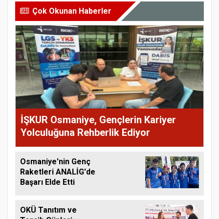
Çok Okunan Haberler
İŞKUR Osmaniye, Gençlerin Kariyer
Yolculuğuna Rehberlik Ediyor
Osmaniye'nin Genç
Raketleri ANALİG'de
Başarı Elde Etti
OKÜ Tanıtım ve