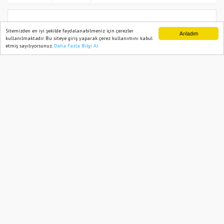
Arıkan: “Türkiye Güven ve Ahlak
Sitemizden en iyi şekilde faydalanabilmeniz için çerezler
Anladım
kullanılmaktadır. Bu siteye giriş yaparak çerez kullanımını kabul
Kriziyle Karşı Karşıya”
etmiş sayılıyorsunuz.
Daha Fazla Bilgi Al
Ana Sayfa
Web TV
Foto Galeri
Yazarlar
23 May, 2026, Saturday 17:29
935
Abone ol