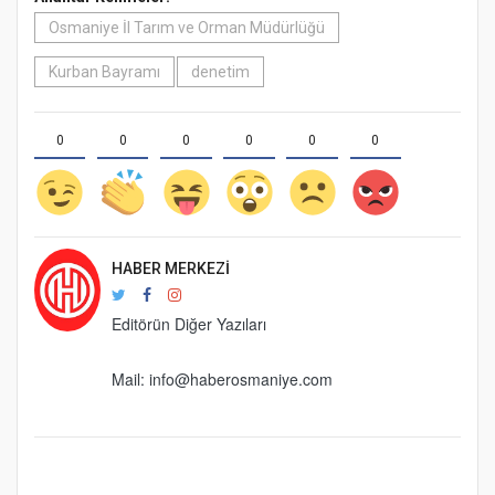
Osmaniye İl Tarım ve Orman Müdürlüğü
Kurban Bayramı
denetim
0
0
0
0
0
0
HABER MERKEZI
Editörün Diğer Yazıları
Mail:
info@haberosmaniye.com