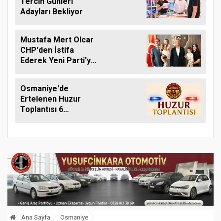
Tercih Günleri
Adayları Bekliyor
Mustafa Mert Olcar
CHP'den İstifa
Ederek Yeni Parti'ye
Geçti
Osmaniye'de
Ertelenen Huzur
Toplantısı 6
Ağustos'ta Yapılacak
Ana Sayfa
Osmaniye