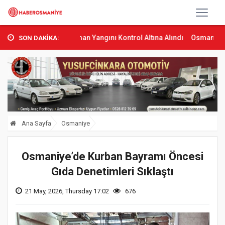
bas’ta Orman Yangını Kontrol Altına Alındı
Osmaniye’de Tren Çarp
SON DAKİKA:
Ana Sayfa
Osmaniye
Osmaniye’de Kurban Bayramı Öncesi
Gıda Denetimleri Sıklaştı
21 May, 2026, Thursday 17:02
676