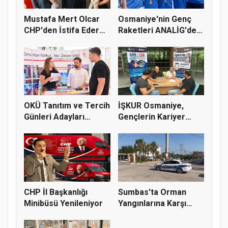
Mustafa Mert Olcar
Osmaniye'nin Genç
CHP'den İstifa Ederek
Raketleri ANALİG'de
Yeni...
Başarı...
OKÜ Tanıtım ve Tercih
İŞKUR Osmaniye,
Günleri Adayları
Gençlerin Kariyer
Bekliy...
Yolculuğuna...
CHP İl Başkanlığı
Sumbas'ta Orman
Minibüsü Yenileniyor
Yangınlarına Karşı
Emniyetten...