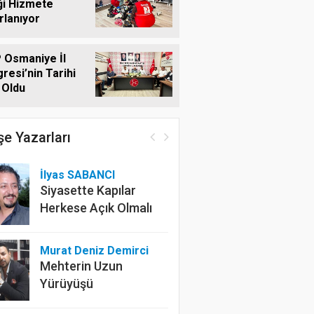
ği Hizmete
rlanıyor
 Osmaniye İl
resi’nin Tarihi
i Oldu
e Yazarları
İlyas SABANCI
Siyasette Kapılar
Herkese Açık Olmalı
Murat Deniz Demirci
Mehterin Uzun
Yürüyüşü