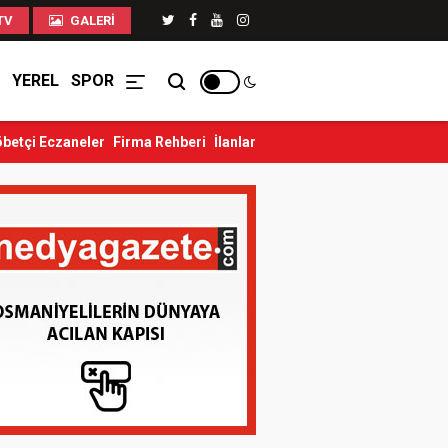
TV
GALERI
YEREL
SPOR
betçi Eczaneler
Firma Rehberi
İlanlar
ç Yaralandı
Düziçi’nde Eski Koca Dehşeti: Önce Eski Eşini...