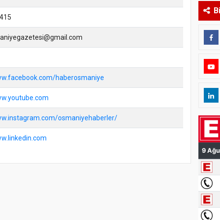
B
415
aniyegazetesi@gmail.com
www.facebook.com/haberosmaniye
ww.youtube.com
ww.instagram.com/osmaniyehaberler/
ww.linkedin.com