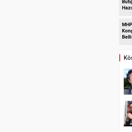
Buti
Hazı
MHP
Kong
Bell
Köş