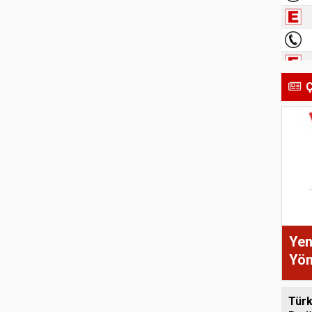
Ç
Yen
Yön
Türk