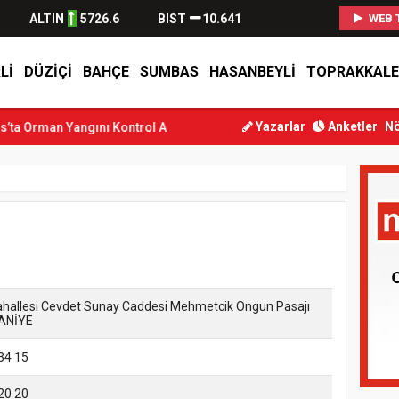
ALTIN
5726.6
BIST
10.641
WEB 
LI
DÜZIÇI
BAHÇE
SUMBAS
HASANBEYLI
TOPRAKKALE
Yazarlar
Anketler
Nö
man Yangını Kontrol Altına Alındı
Osmaniye’de Tren Çarpması: Gen
Mahallesi Cevdet Sunay Caddesi Mehmetcik Ongun Pasajı
ANİYE
34 15
20 20