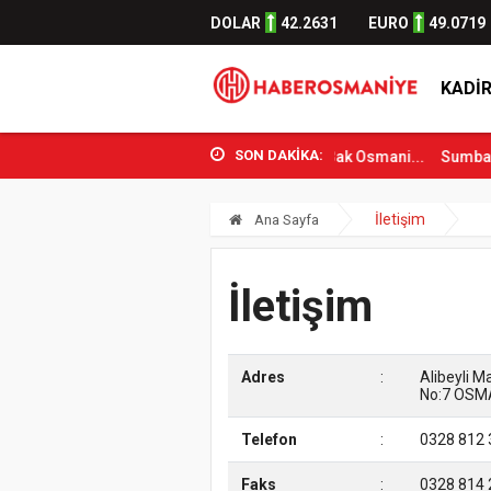
DOLAR
42.2631
EURO
49.0719
KADIR
SON DAKİKA:
.
Gençlik ve Spor Bakanı Osman Aşkın Bak Osmani...
Sumbas’ta Or
İletişim
Ana Sayfa
İletişim
Adres
:
Alibeyli 
No:7 OSM
Telefon
:
0328 812 
Faks
:
0328 814 