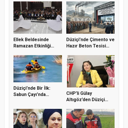
Ellek Beldesinde
Düziçi’nde Çimento ve
Ramazan Etkinliği
Hazır Beton Tesisi
Renkli Gör...
Proj...
Düziçi’nde Bir İlk:
CHP’li Gülay
Sabun Çayı’nda
Altıgöz’den Düziçi
Rafting He...
Cinayetine Se...