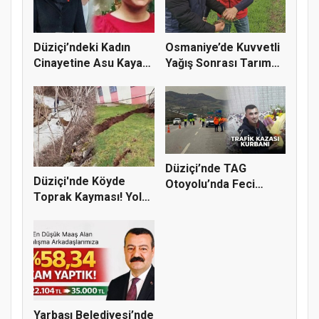
Düziçi’ndeki Kadın
Osmaniye’de Kuvvetli
Cinayetine Asu Kaya
Yağış Sonrası Tarım
Gedik’...
Araz...
Düziçi’nde TAG
Düziçi'nde Köyde
Otoyolu’nda Feci
Toprak Kayması! Yol
Kaza: 1 Ölü,...
ve Evler...
Yarbaşı Belediyesi’nde