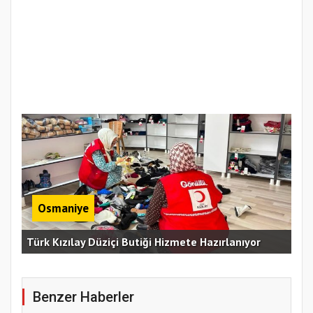
Osmaniye
Erz
Türk Kızılay Düziçi Butiği Hizmete Hazırlanıyor
Vef
Benzer Haberler