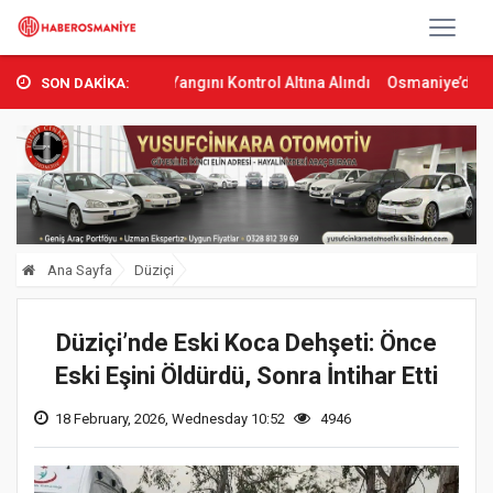
ta Orman Yangını Kontrol Altına Alındı
Osmaniye’de Tren Çarpması
SON DAKİKA:
Ana Sayfa
Düziçi
Düziçi’nde Eski Koca Dehşeti: Önce
Eski Eşini Öldürdü, Sonra İntihar Etti
18 February, 2026, Wednesday 10:52
4946