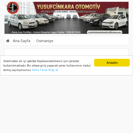
Ana Sayfa
Osmaniye
Osmaniye’de Medyaya Yapay Zekâ ve
Sitemizden en iyi şekilde faydalanabilmeniz için çerezler
Anladım
kullanılmaktadır. Bu siteye giriş yaparak çerez kullanımını kabul
Görsel Habercilik Eğitimi
etmiş sayılıyorsunuz.
Daha Fazla Bilgi Al
Ana Sayfa
Web TV
Foto Galeri
Yazarlar
18 February, 2026, Wednesday 11:23
578