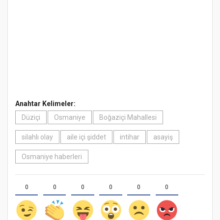
Anahtar Kelimeler:
Düziçi
Osmaniye
Boğaziçi Mahallesi
silahlı olay
aile içi şiddet
intihar
asayiş
Osmaniye haberleri
0
0
0
0
0
0