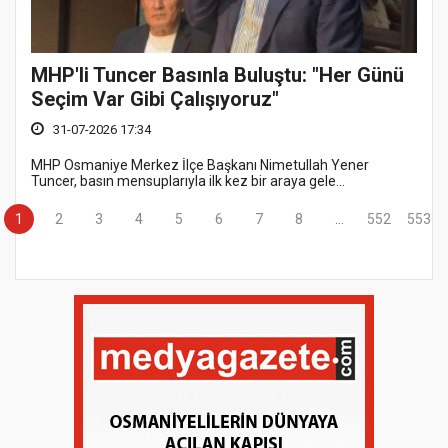
MHP'li Tuncer Basınla Buluştu: "Her Günü
Seçim Var Gibi Çalışıyoruz"
31-07-2026 17:34
MHP Osmaniye Merkez İlçe Başkanı Nimetullah Yener
Tuncer, basın mensuplarıyla ilk kez bir araya gele...
1
2
3
4
5
6
7
8
...
552
553