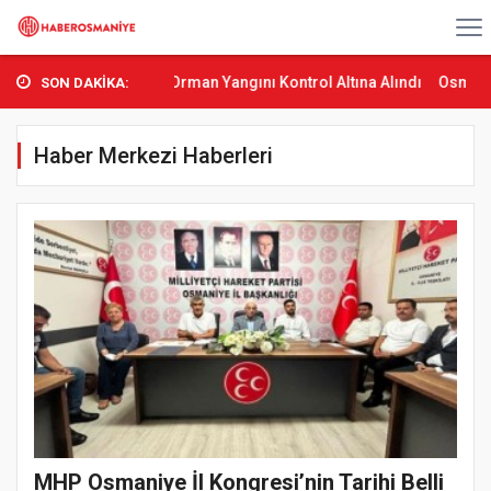
as’ta Orman Yangını Kontrol Altına Alındı
Osmaniye’de Tren Çarpm
SON DAKİKA:
Haber Merkezi Haberleri
MHP Osmaniye İl Kongresi’nin Tarihi Belli