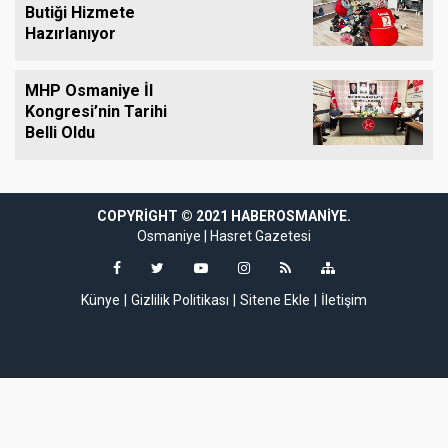
Butiği Hizmete
Hazırlanıyor
MHP Osmaniye İl
Kongresi’nin Tarihi
Belli Oldu
COPYRIGHT © 2021 HABEROSMANIYE.
perabet
perabet giriş
coinbar
coinbar giriş
klasbahis
klasbahis giriş
supertot
Osmaniye
|
Hasret Gazetesi
Künye
Gizlilik Politikası
Sitene Ekle
İletişim