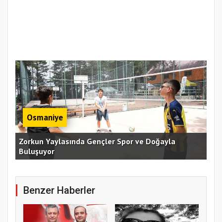
Osmaniye
an
Zorkun Yaylasında Gençler Spor ve Doğayla
Buluşuyor
Baş
Benzer Haberler