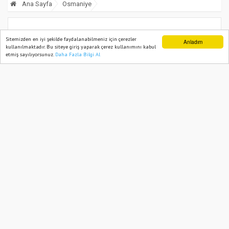
Ana Sayfa
Osmaniye
Valilikten Sağanak Yağış Uyarısı
Sitemizden en iyi şekilde faydalanabilmeniz için çerezler
Anladım
kullanılmaktadır. Bu siteye giriş yaparak çerez kullanımını kabul
etmiş sayılıyorsunuz.
Daha Fazla Bilgi Al
Ana Sayfa
Web TV
Foto Galeri
Yazarlar
23 May, 2026, Saturday 17:33
677
Abone ol