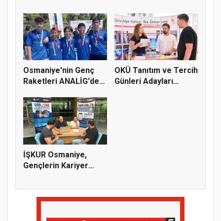
Toplantısı 6 Ağus...
Yeni...
Osmaniye'nin Genç
OKÜ Tanıtım ve Tercih
Raketleri ANALİG'de
Günleri Adayları
Başarı...
Bekliy...
İŞKUR Osmaniye,
Gençlerin Kariyer
Yolculuğuna...