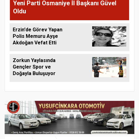
Yeni Parti Osmaniye İl Başkanı Güvel
Oldu
Erzin'de Görev Yapan
Polis Memuru Ayşe
Akdoğan Vefat Etti
Zorkun Yaylasında
Gençler Spor ve
Doğayla Buluşuyor