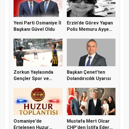
Yeni Parti Osmaniye İl
Erzin'de Görev Yapan
Başkanı Güvel Oldu
Polis Memuru Ayşe
Akdoğa...
Zorkun Yaylasında
Başkan Çenet’ten
Gençler Spor ve
Dolandırıcılık Uyarısı
Doğayla Bul...
Osmaniye'de
Mustafa Mert Olcar
Ertelenen Huzur
CHP'den İstifa Ederek