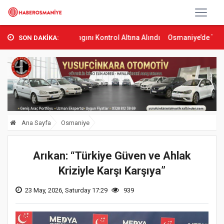
 Orman Yangını Kontrol Altına Alındı
Osmaniye’de Tren Çarpması: 
SON DAKİKA:
Ana Sayfa
Osmaniye
Arıkan: “Türkiye Güven ve Ahlak
Kriziyle Karşı Karşıya”
23 May, 2026, Saturday 17:29
939