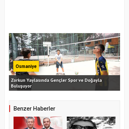
Osmaniye
an
Zorkun Yaylasında Gençler Spor ve Doğayla
Buluşuyor
Baş
Benzer Haberler