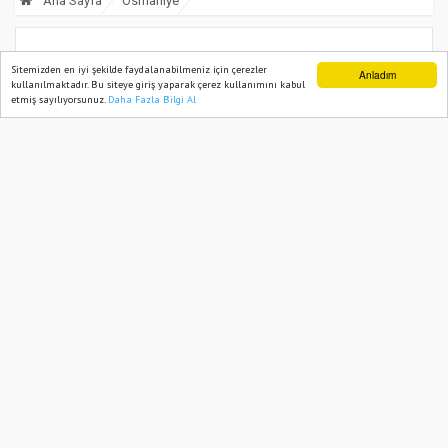
Ana Sayfa
Osmaniye
Osmaniye’de Kurban Bayramı Öncesi
Sitemizden en iyi şekilde faydalanabilmeniz için çerezler
Anladım
kullanılmaktadır. Bu siteye giriş yaparak çerez kullanımını kabul
Gıda Denetimleri Sıklaştı
etmiş sayılıyorsunuz.
Daha Fazla Bilgi Al
Ana Sayfa
Web TV
Foto Galeri
Yazarlar
21 May, 2026, Thursday 17:02
680
Abone ol