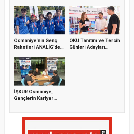
Toplantısı 6 Ağus...
Yeni...
Osmaniye'nin Genç
OKÜ Tanıtım ve Tercih
Raketleri ANALİG'de
Günleri Adayları
Başarı...
Bekliy...
İŞKUR Osmaniye,
Gençlerin Kariyer
Yolculuğuna...