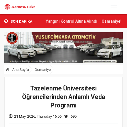
’ta Orman Yangını Kontrol Altına Alındı
Osmaniye’de Tren Çarpmas
SON DAKİKA:
Ana Sayfa
Osmaniye
Tazelenme Üniversitesi
Öğrencilerinden Anlamlı Veda
Programı
21 May, 2026, Thursday 16:56
695