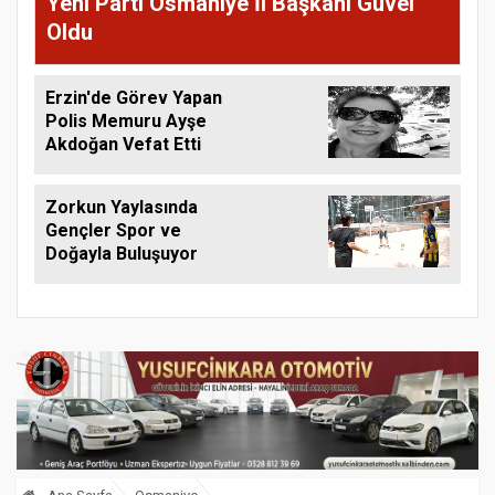
Yeni Parti Osmaniye İl Başkanı Güvel
Oldu
Erzin'de Görev Yapan
Polis Memuru Ayşe
Akdoğan Vefat Etti
Zorkun Yaylasında
Gençler Spor ve
Doğayla Buluşuyor