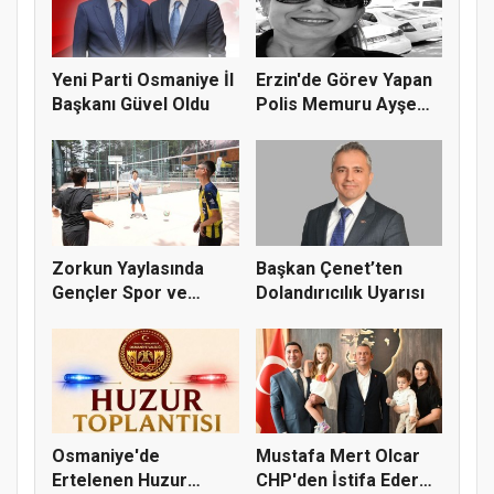
Yeni Parti Osmaniye İl
Erzin'de Görev Yapan
Başkanı Güvel Oldu
Polis Memuru Ayşe
Akdoğa...
Zorkun Yaylasında
Başkan Çenet’ten
Gençler Spor ve
Dolandırıcılık Uyarısı
Doğayla Bul...
Osmaniye'de
Mustafa Mert Olcar
Ertelenen Huzur
CHP'den İstifa Ederek