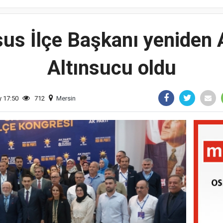
sus İlçe Başkanı yenide
Altınsucu oldu
y 17:50
712
Mersin