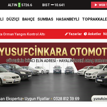
ALTIN
5726.6
BIST
10.641
WEB 
LI
DÜZIÇI
BAHÇE
SUMBAS
HASANBEYLI
TOPRAKKALE
Yazarlar
Anketler
Nö
Kontrol Altına Alındı
Osmaniye’de Tren Çarpması: Genç Yaralandı