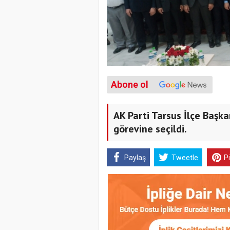
Abone ol
AK Parti Tarsus İlçe Başk
görevine seçildi.
Paylaş
Tweetle
P