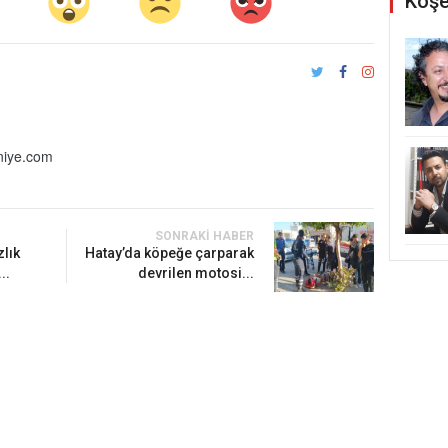
Köşe
iye.com
SONRAKI HABER
zlık
Hatay’da köpeğe çarparak
..
devrilen motosi...