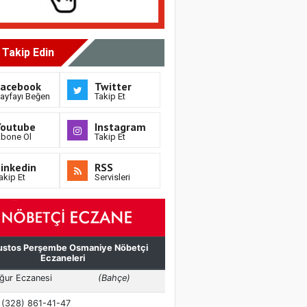
i Takip Edin
Facebook
Twitter
ayfayı Beğen
Takip Et
Youtube
Instagram
bone Ol
Takip Et
inkedin
RSS
akip Et
Servisleri