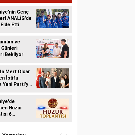
r
iye'nin Genç
eri ANALİG'de
Elde Etti
anıtım ve
 Günleri
rı Bekliyor
fa Mert Olcar
n İstifa
 Yeni Parti'ye
iye'de
nen Huzur
tısı 6
s'ta Yapılacak