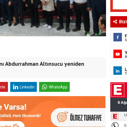
Biz
S
A
anı Abdurrahman Altınsucu yeniden
L
T
inle
Linkedin
WhatsApp