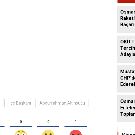
Ediyo
Osman
Raketl
Başarı 
OKÜ T
Tercih
Adayla
Musta
CHP'de
Ederek
Geçti
Osman
İlçe Başkanı
Abdurrahman Altınsucu
Ertele
Toplan
Ağusto
0
0
0