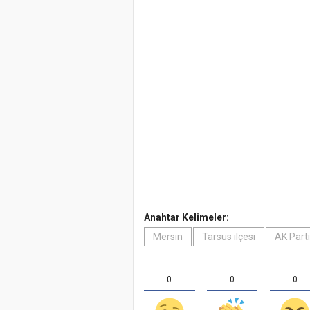
Anahtar Kelimeler:
Mersin
Tarsus ilçesi
AK Parti
0
0
0