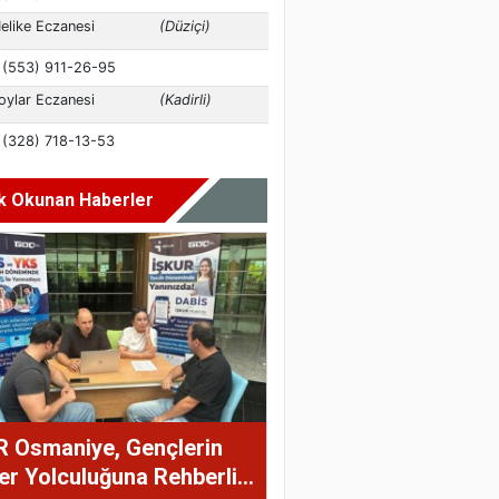
k Okunan Haberler
R Osmaniye, Gençlerin
er Yolculuğuna Rehberlik