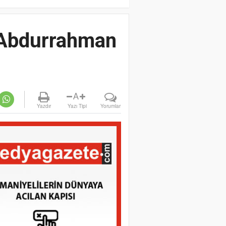
n Abdurrahman
A
Yazdır
Yazı Tipi
Yorumlar