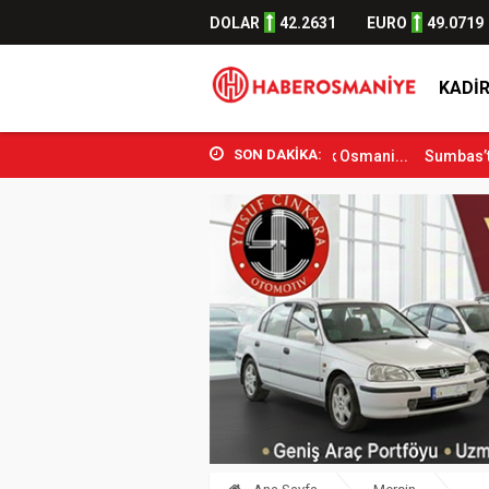
DOLAR
42.2631
EURO
49.0719
KADIR
SON DAKİKA:
ve Spor Bakanı Osman Aşkın Bak Osmani...
Sumbas’ta Orman Yangını 