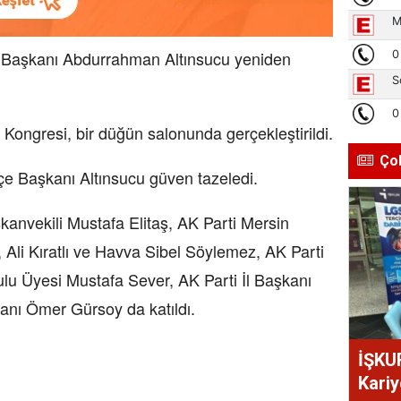
e Başkanı Abdurrahman Altınsucu yeniden
 Kongresi, bir düğün salonunda gerçekleştirildi.
Ço
lçe Başkanı Altınsucu güven tazeledi.
anvekili Mustafa Elitaş, AK Parti Mersin
, Ali Kıratlı ve Havva Sibel Söylemez, AK Parti
lu Üyesi Mustafa Sever, AK Parti İl Başkanı
anı Ömer Gürsoy da katıldı.
İŞKU
Kariy