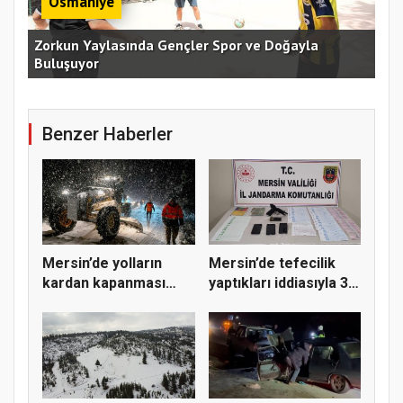
Osmaniye
an
Zorkun Yaylasında Gençler Spor ve Doğayla
Buluşuyor
Baş
Benzer Haberler
Mersin’de yolların
Mersin’de tefecilik
kardan kapanması
yaptıkları iddiasıyla 3
sonucu 30...
z...