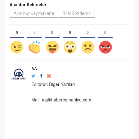
Anahtar Kelimeler:
Anamur Kaymakamı
Bilal Bozdemir
0
0
0
0
0
0
AA
Editörün Diğer Yazıları
Mail:
aa@haberosmaniye.com