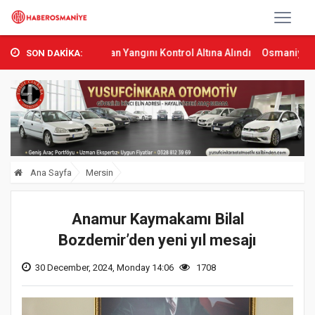
bas’ta Orman Yangını Kontrol Altına Alındı
Osmaniye’de Tren Çarp
SON DAKİKA:
Ana Sayfa
Mersin
Anamur Kaymakamı Bilal
Bozdemir’den yeni yıl mesajı
30 December, 2024, Monday 14:06
1708