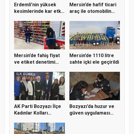
Erdemli’nin yüksek
Mersin’de hafif ticari
kesimlerinde kar etkili
araç ile otomobilin
ol...
ça...
Mersin’de fahiş fiyat
Mersin’de 1110 litre
ve etiket denetimi
sahte içki ele geçirildi
yapı...
AK Parti Bozyazı İlçe
Bozyazı’da huzur ve
Kadınlar Kolları
güven uygulaması
Kongre...
yapıldı