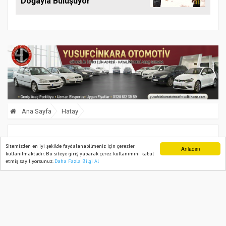
Doğayla Buluşuyor
Ana Sayfa
Hatay
AK Parti Hatay 7. Olağan İl Gençlik
Sitemizden en iyi şekilde faydalanabilmeniz için çerezler
Anladım
kullanılmaktadır. Bu siteye giriş yaparak çerez kullanımını kabul
Kolları Kongresi yapıldı
etmiş sayılıyorsunuz.
Daha Fazla Bilgi Al
Ana Sayfa
Web TV
Foto Galeri
Yazarlar
30 December, 2024, Monday 14:06
1383