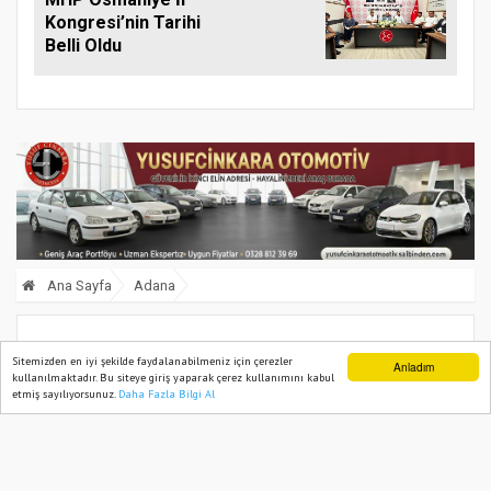
Kongresi’nin Tarihi
Belli Oldu
Ana Sayfa
Adana
Adana’da kar yağışı etkili oluyor
Sitemizden en iyi şekilde faydalanabilmeniz için çerezler
Anladım
kullanılmaktadır. Bu siteye giriş yaparak çerez kullanımını kabul
etmiş sayılıyorsunuz.
Daha Fazla Bilgi Al
Ana Sayfa
Web TV
Foto Galeri
Yazarlar
30 December, 2024, Monday 12:12
2156