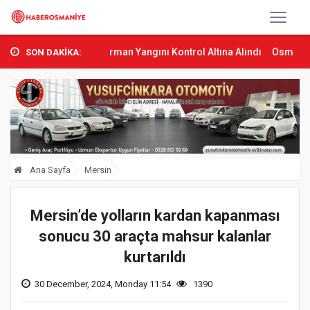
Sumbas’ta Orman Yangını Kontrol Altına Alındı
Osmaniye’de Tren Ç
SON DAKİKA:
Ana Sayfa
Mersin
Mersin’de yolların kardan kapanması
sonucu 30 araçta mahsur kalanlar
kurtarıldı
30 December, 2024, Monday 11:54
1390