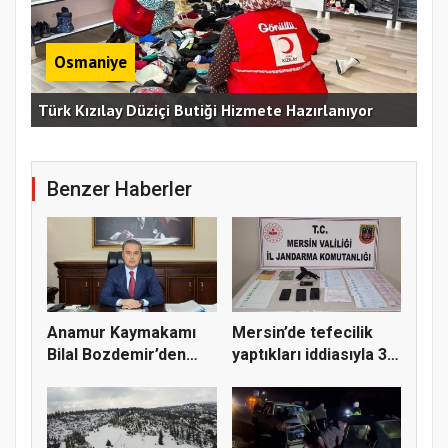
Osmaniye
Erz
Türk Kızılay Düziçi Butiği Hizmete Hazırlanıyor
Vef
Benzer Haberler
Anamur Kaymakamı
Mersin’de tefecilik
Bilal Bozdemir’den
yaptıkları iddiasıyla 3
yeni yıl...
z...