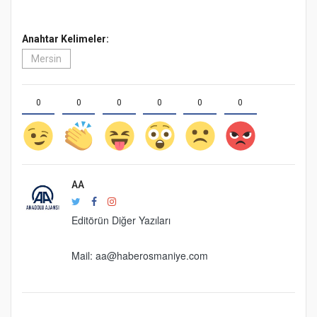
Anahtar Kelimeler:
Mersin
0
0
0
0
0
0
AA
Editörün Diğer Yazıları
Mail:
aa@haberosmaniye.com