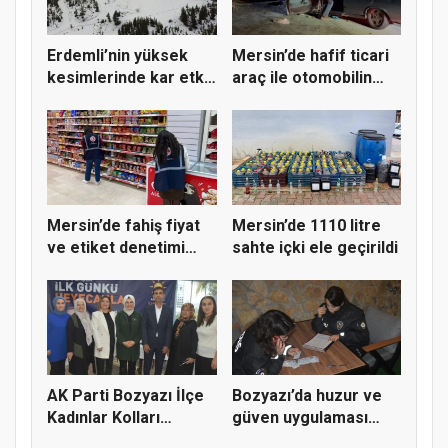
Erdemli’nin yüksek
Mersin’de hafif ticari
kesimlerinde kar etkili
araç ile otomobilin
ol...
ça...
Mersin’de fahiş fiyat
Mersin’de 1110 litre
ve etiket denetimi
sahte içki ele geçirildi
yapı...
AK Parti Bozyazı İlçe
Bozyazı’da huzur ve
Kadınlar Kolları
güven uygulaması
Kongre...
yapıldı