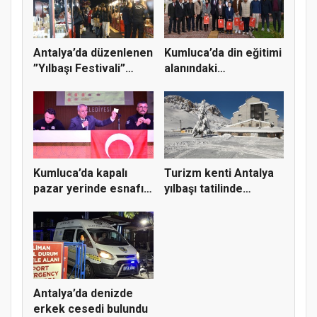
Antalya’da düzenlenen
Kumluca’da din eğitimi
”Yılbaşı Festivali”
alanındaki
son...
yarışmalard...
Kumluca’da kapalı
Turizm kenti Antalya
pazar yerinde esnafın
yılbaşı tatilinde
yerle...
kayak...
Antalya’da denizde
erkek cesedi bulundu