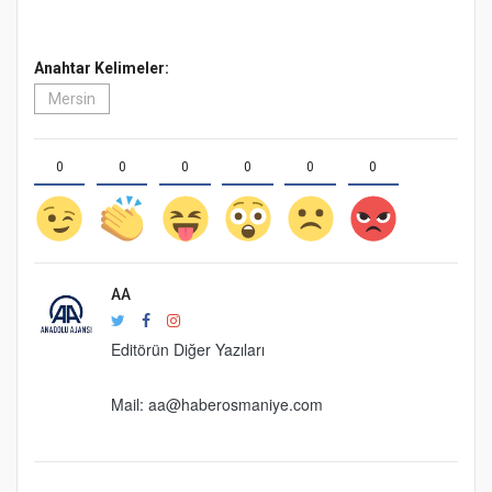
Anahtar Kelimeler:
Mersin
0
0
0
0
0
0
AA
Editörün Diğer Yazıları
Mail:
aa@haberosmaniye.com