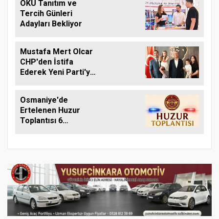
OKÜ Tanıtım ve
Tercih Günleri
Adayları Bekliyor
Mustafa Mert Olcar
CHP'den İstifa
Ederek Yeni Parti'ye
Geçti
Osmaniye'de
Ertelenen Huzur
Toplantısı 6
Ağustos'ta Yapılacak