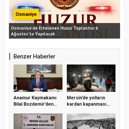
Osmaniye
Osmaniye'de Ertelenen Huzur Toplantısı 6
Ağustos'ta Yapılacak
OKÜ
Benzer Haberler
Anamur Kaymakamı
Mersin’de yolların
Bilal Bozdemir’den
kardan kapanması
yeni yıl...
sonucu 30...