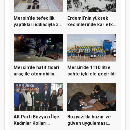
Mersin’de tefecilik
Erdemli’nin yüksek
yaptıkları iddiasıyla 3
kesimlerinde kar etkili
z...
ol...
Mersin’de hafif ticari
Mersin’de 1110 litre
araç ile otomobilin
sahte içki ele geçirildi
ça...
AK Parti Bozyazı İlçe
Bozyazı’da huzur ve
Kadınlar Kolları
güven uygulaması
Kongre...
yapıldı