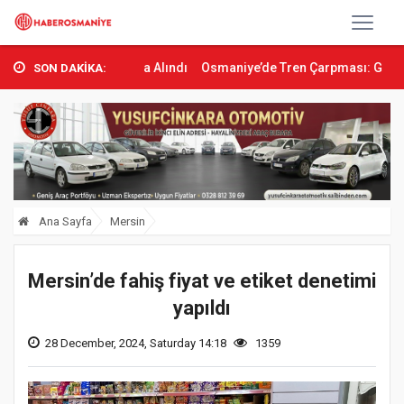
rol Altına Alındı
Osmaniye’de Tren Çarpması: Genç Yaralandı
Dü
SON DAKİKA:
Ana Sayfa
Mersin
Mersin’de fahiş fiyat ve etiket denetimi
yapıldı
28 December, 2024, Saturday 14:18
1359