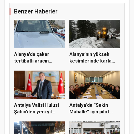
Benzer Haberler
Alanya’da çakar
Alanya’nın yüksek
tertibatlı aracın
kesimlerinde karla
sürücüsüne...
mücadele...
Antalya Valisi Hulusi
Antalya’da ”Sakin
Şahin’den yeni yıl
Mahalle” için pilot
mesa...
bölge s...