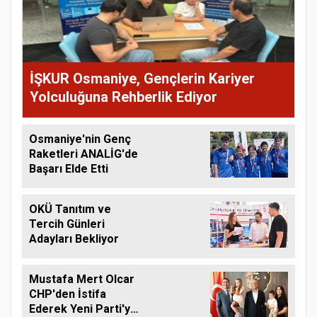
İŞKUR Osmaniye, Gençlerin Kariyer
Yolculuğuna Rehberlik Ediyor
Osmaniye'nin Genç
Raketleri ANALİG'de
Başarı Elde Etti
OKÜ Tanıtım ve
Tercih Günleri
Adayları Bekliyor
Mustafa Mert Olcar
CHP'den İstifa
Ederek Yeni Parti'ye