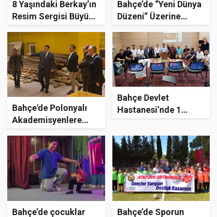
8 Yaşındaki Berkay’ın
Bahçe’de “Yeni Dünya
Resim Sergisi Büyük
Düzeni” Üzerine
Beğeni Topladı
Dikkat Çeken
Program
Bahçe Devlet
Bahçe'de Polonyalı
Hastanesi’nde 1
Akademisyenlere
Mayıs’a çiğ köfteli
Ahşap Atölyesi
kutlama
Tanıtıldı
Bahçe’de çocuklar
Bahçe’de Sporun