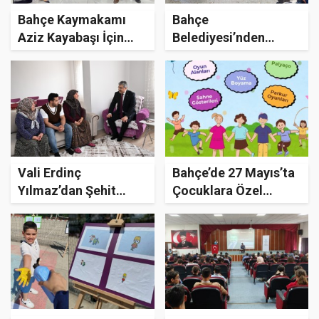
Bahçe Kaymakamı
Bahçe
Aziz Kayabaşı İçin
Belediyesi’nden
Veda Programı
Kurban Bayramı
Düzenlendi
Öncesi Haşere
Seferberliği
Vali Erdinç
Bahçe’de 27 Mayıs’ta
Yılmaz’dan Şehit
Çocuklara Özel
Ailesine Anlamlı
Şenlik Coşkusu!
Ziyaret