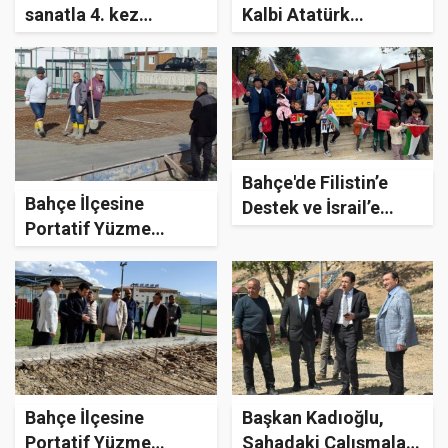
sanatla 4. kez
Kalbi Atatürk
buluştu!
Ortaokulu’nda Attı
Bahçe'de Filistin’e
Bahçe İlçesine
Destek ve İsrail’e
Portatif Yüzme
Lanet Etkinliği
Havuzu Müjdesi
Düzenlendi
Bahçe İlçesine
Başkan Kadıoğlu,
Portatif Yüzme
Sahadaki Çalışmaları