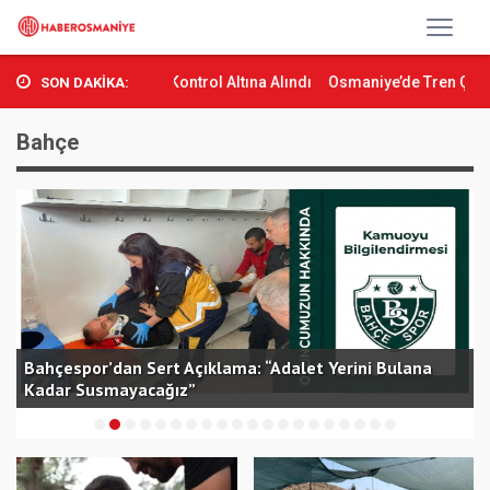
rman Yangını Kontrol Altına Alındı
Osmaniye’de Tren Çarpması: Ge
SON DAKİKA:
Bahçe
Bahçespor’dan Sert Açıklama: “Adalet Yerini Bulana
Kadar Susmayacağız”
O