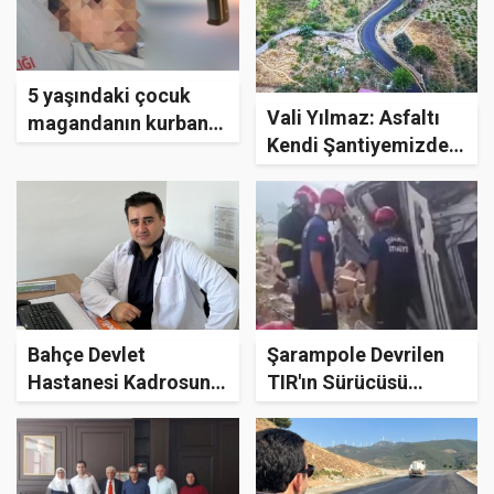
5 yaşındaki çocuk
Vali Yılmaz: Asfaltı
magandanın kurbanı
Kendi Şantiyemizde
oldu
Ürettik
Bahçe Devlet
Şarampole Devrilen
Hastanesi Kadrosunu
TIR'ın Sürücüsü
Güçlendiriyor
İtfaiye Tarafından
Kurtarıldı