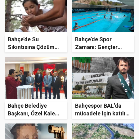
Bahçe’de Su
Bahçe’de Spor
Sıkıntısına Çözüm
Zamanı: Gençler
İçin Kuyu Açıldı
Sporla Buluşuyor
Bahçe Belediye
Bahçespor BAL’da
Başkanı, Özel Kalem
mücadele için katılım
Müdürünün Nikâhını
bedelini yatırdı
Kıydı