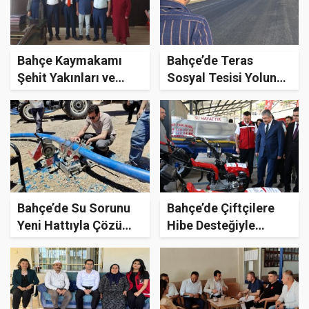
Bahçe Kaymakamı
Bahçe’de Teras
Şehit Yakınları ve
Sosyal Tesisi Yoluna
Gazileri Ağırladı
Konforlu Dokunuş
Bahçe’de Su Sorunu
Bahçe’de Çiftçilere
Yeni Hattıyla Çözüme
Hibe Desteğiyle
Yaklaşıyor
Ekipman Dağıtıldı