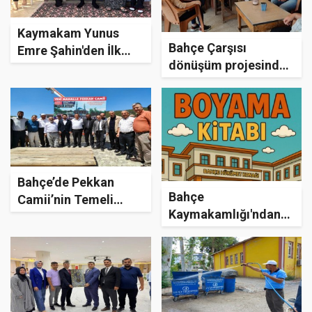
Kaymakam Yunus
Bahçe Çarşısı
Emre Şahin'den İlk
dönüşüm projesinde
Ziyaret Şehit Ailesine
yıkım öncesi son
incelemeler yapıldı
Bahçe’de Pekkan
Bahçe
Camii’nin Temeli
Kaymakamlığı'ndan
Dualarla Atıldı
Yapay Zeka Destekli
Boyama Kitabı