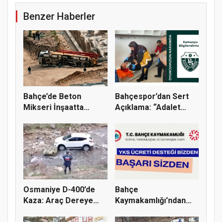
Benzer Haberler
Bahçe’de Beton
Bahçespor’dan Sert
Mikseri İnşaatta
Açıklama: “Adalet
Devrildi
Yerini B...
Osmaniye D-400’de
Bahçe
Kaza: Araç Dereye
Kaymakamlığı’ndan
Uçtu
Öğrencilere YKS