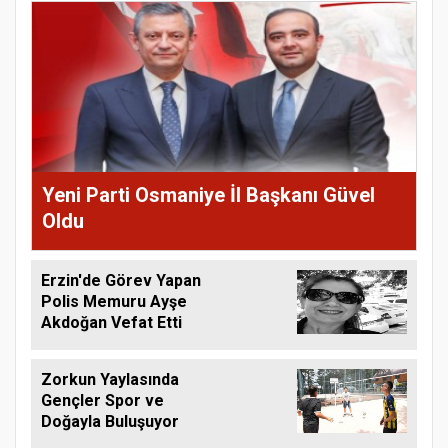
Yeni Parti Osmaniye İl Başkanı Güvel
Oldu
Erzin'de Görev Yapan
Polis Memuru Ayşe
Akdoğan Vefat Etti
Zorkun Yaylasında
Gençler Spor ve
Doğayla Buluşuyor