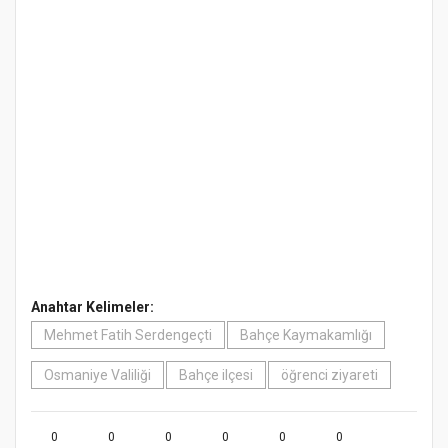
Anahtar Kelimeler:
Mehmet Fatih Serdengeçti
Bahçe Kaymakamlığı
Osmaniye Valiliği
Bahçe ilçesi
öğrenci ziyareti
0
0
0
0
0
0