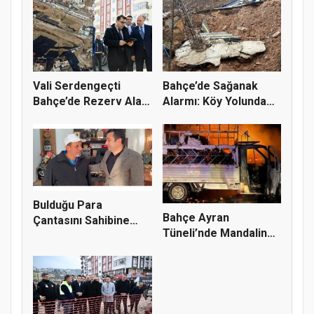
Sınav...
Vali Serdengeçti
Bahçe’de Sağanak
Bahçe’de Rezerv Alan
Alarmı: Köy Yolunda
Projesi...
Göçük, E...
Bulduğu Para
Bahçe Ayran
Çantasını Sahibine
Tüneli’nde Mandalina
Teslim Etti,...
Yüklü Araç A...