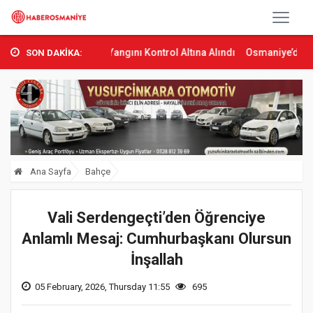
 Orman Yangını Kontrol Altına Alındı
Osmaniye’de Tren Çarpması: 
SON DAKİKA:
Ana Sayfa
Bahçe
Vali Serdengeçti’den Öğrenciye
Anlamlı Mesaj: Cumhurbaşkanı Olursun
İnşallah
05 February, 2026, Thursday 11:55
695