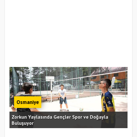
Osmaniye
an
Zorkun Yaylasında Gençler Spor ve Doğayla
Buluşuyor
Baş