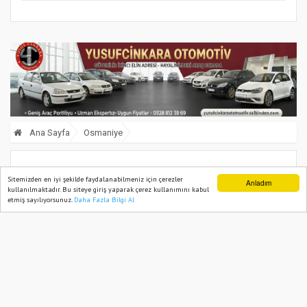
Ana Sayfa
Osmaniye
Vali Serdengeçti: 6 Şubat Tarihimizin
Sitemizden en iyi şekilde faydalanabilmeniz için çerezler
Anladım
kullanılmaktadır. Bu siteye giriş yaparak çerez kullanımını kabul
En Acı Günlerinden Biri
etmiş sayılıyorsunuz.
Daha Fazla Bilgi Al
Ana Sayfa
Web TV
Foto Galeri
Yazarlar
05 February, 2026, Thursday 12:50
611