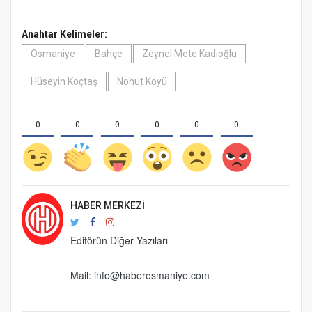
Anahtar Kelimeler:
Osmaniye
Bahçe
Zeynel Mete Kadıoğlu
Hüseyin Koçtaş
Nohut Köyü
0
0
0
0
0
0
HABER MERKEZI
Editörün Diğer Yazıları
Mail:
info@haberosmaniye.com