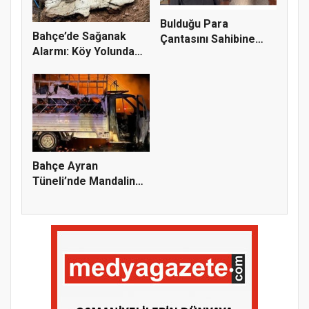
Bulduğu Para
Bahçe’de Sağanak
Çantasını Sahibine
Alarmı: Köy Yolunda
Teslim Etti,...
Göçük, E...
Bahçe Ayran
Tüneli’nde Mandalina
Yüklü Araç A...