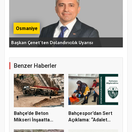
Osmaniye
Osmaniye'de Ertelenen Huzur Toplantısı 6
Ağustos'ta Yapılacak
OKÜ
Benzer Haberler
Bahçe’de Beton
Bahçespor’dan Sert
Mikseri İnşaatta
Açıklama: “Adalet
Devrildi
Yerini B...