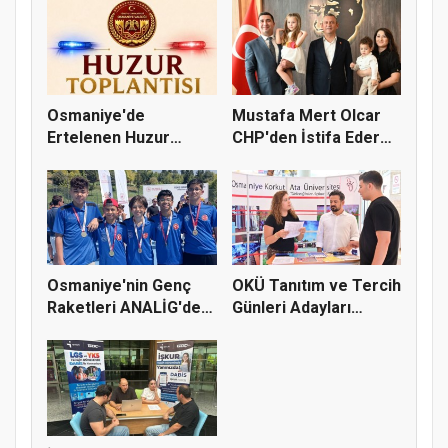
Osmaniye'de
Mustafa Mert Olcar
Ertelenen Huzur
CHP'den İstifa Ederek
Toplantısı 6 Ağus...
Yeni...
Osmaniye'nin Genç
OKÜ Tanıtım ve Tercih
Raketleri ANALİG'de
Günleri Adayları
Başarı...
Bekliy...