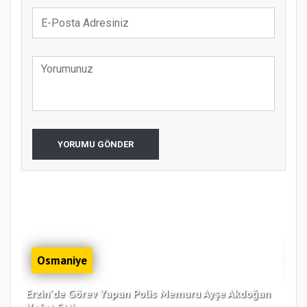
YORUMU GÖNDER
Osmaniye
Erzin'de Görev Yapan Polis Memuru Ayşe Akdoğan
Zor
Vefat Etti
Bul