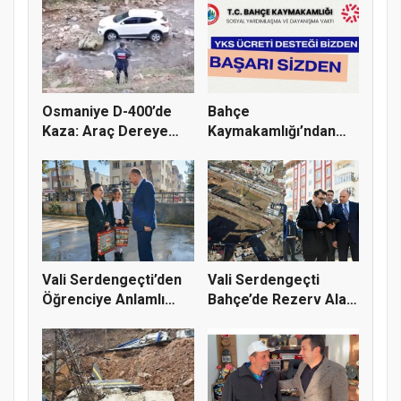
Osmaniye D-400’de
Bahçe
Kaza: Araç Dereye
Kaymakamlığı’ndan
Uçtu
Öğrencilere YKS
Sınav...
Vali Serdengeçti’den
Vali Serdengeçti
Öğrenciye Anlamlı
Bahçe’de Rezerv Alan
Mesaj:...
Projesi...