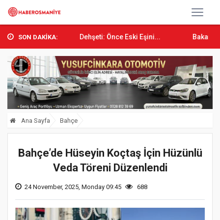
ski Koca Dehşeti: Önce Eski Eşini...
Bakan Osman Aşkın Bak’t
SON DAKİKA:
Ana Sayfa
Bahçe
Bahçe’de Hüseyin Koçtaş İçin Hüzünlü
Veda Töreni Düzenlendi
24 November, 2025, Monday 09:45
688