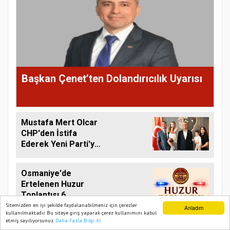
Başkan Çenet’ten Dolandırıcılık Uyarısı
Mustafa Mert Olcar
CHP'den İstifa
Ederek Yeni Parti'ye
Geçti
Osmaniye'de
Ertelenen Huzur
Toplantısı 6
Ağustos'ta Yapılacak
Sitemizden en iyi şekilde faydalanabilmeniz için çerezler
Anladım
kullanılmaktadır. Bu siteye giriş yaparak çerez kullanımını kabul
etmiş sayılıyorsunuz.
Daha Fazla Bilgi Al
Ana Sayfa
Web TV
Foto Galeri
Yazarlar
Yeni Parti Osmaniye