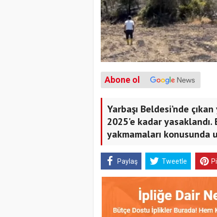
Abone ol
Yarbaşı Beldesi’nde çıkan 
2025'e kadar yasaklandı. 
yakmamaları konusunda u
Paylaş
Tweetle
P