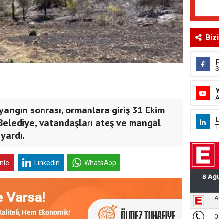
Biz
S
A
yangın sonrası, ormanlara giriş 31 Ekim
L
Belediye, vatandaşları ateş ve mangal
T
yardı.
inle
Linkedin
WhatsApp