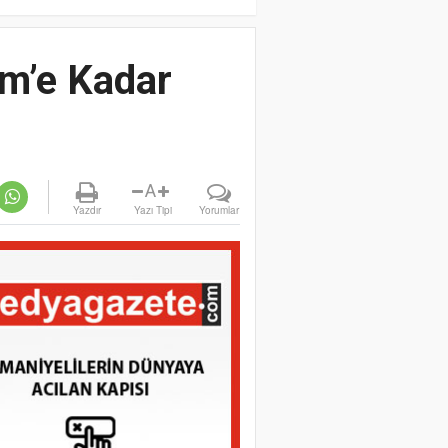
im’e Kadar
A
Yazdır
Yazı Tipi
Yorumlar