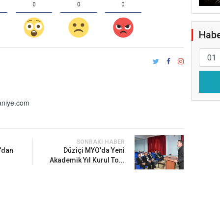
0
0
0
Habe
niye.com
SONRAKI HABER
y'dan
Düziçi MYO'da Yeni
Akademik Yıl Kurul To...