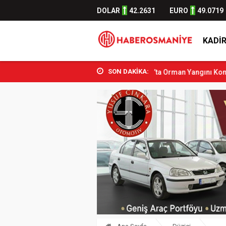
DOLAR
42.2631
EURO
49.0719
KADIR
SON DAKİKA:
an Aşkın Bak Osmani...
Sumbas’ta Orman Yangını Kontrol Altına Alı