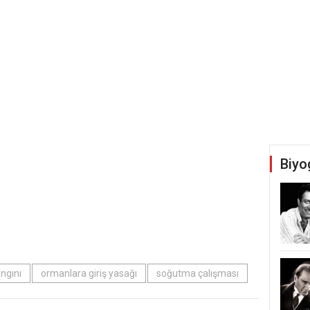
Biyo
ngını
ormanlara giriş yasağı
soğutma çalışması