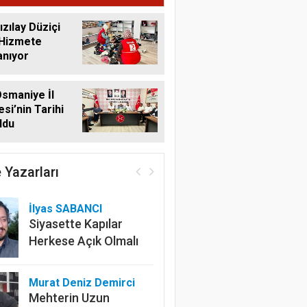
ızılay Düziçi
 Hizmete
anıyor
smaniye İl
si’nin Tarihi
ldu
 Yazarları
İlyas SABANCI
Siyasette Kapılar
Herkese Açık Olmalı
Murat Deniz Demirci
Mehterin Uzun