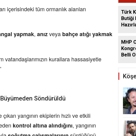
rı içerisindeki tüm ormanlık alanları
Türk K
Butiği
Hazırl
,
veya
ngal yapmak
anız
bahçe atığı yakmak
MHP O
Kongre
Belli O
m vatandaşlarımızın kurallara hassasiyetle
”
Köşe
e Büyümeden Söndürüldü
ıkan yangının ekiplerin hızlı ve etkili
meden
, yangının
kontrol altına alındığını
ıyla
sürdüğünü
soğutma çalışmalarının