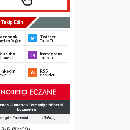
i Takip Edin
Facebook
Twitter
ayfayı Beğen
Takip Et
Youtube
Instagram
bone Ol
Takip Et
inkedin
RSS
akip Et
Servisleri