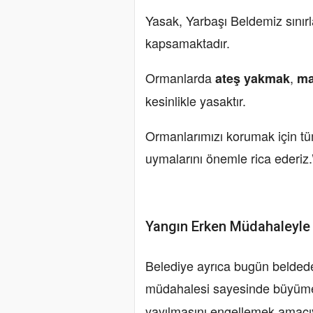
Yasak, Yarbaşı Beldemiz sınırla
kapsamaktadır.
Ormanlarda
,
ateş yakmak
ma
kesinlikle yasaktır.
Ormanlarımızı korumak için tü
uymalarını önemle rica ederiz.
Yangın Erken Müdahaleyl
Belediye ayrıca bugün beldede ç
müdahalesi sayesinde büyü
yayılmasını engellemek amac