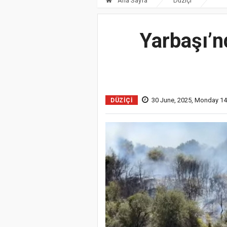
Ana Sayfa
Düziçi
Yarbaşı’n
30 June, 2025, Monday 14
DÜZIÇI