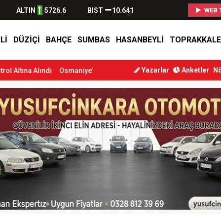
ALTIN
5726.6
BIST
10.641
WEB 
LI
DÜZIÇI
BAHÇE
SUMBAS
HASANBEYLI
TOPRAKKALE
Yazarlar
Anketler
Nö
ndı
Osmaniye’de Tren Çarpması: Genç Yaralandı
Düziçi’nde Eski K