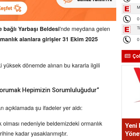
'nde meydana gelen
e bağlı Yarbaşı Beldesi
manlık alanlara girişler 31 Ekim 2025
Ço
ki yüksek dönemde alınan bu kararla ilgili
 Korumak Hepimizin Sorumluluğudur”
n açıklamada şu ifadeler yer aldı:
k olması nedeniyle beldemizdeki ormanlık
Yeni 
rihine kadar yasaklanmıştır.
Yönet