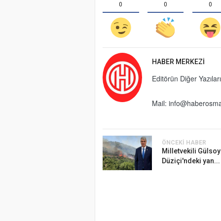
0
0
0
HABER MERKEZI
Editörün Diğer Yazıları
Mail:
info@haberosma
ÖNCEKI HABER
Milletvekili Gülso
Düziçi'ndeki yan...