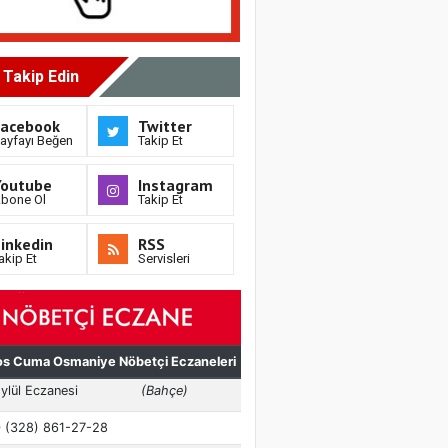
i Takip Edin
Facebook
Twitter
ayfayı Beğen
Takip Et
Youtube
Instagram
bone Ol
Takip Et
inkedin
RSS
akip Et
Servisleri