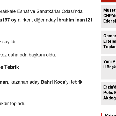
rakkale Esnaf ve Sanatkârlar Odası’nda
Musta
CHP'de
alırken, diğer aday
a
197 oy
İbrahim İnan
121
Ederek
Geçti
Osman
sayıldı.
z
Ertele
Toplan
Ağusto
 kez daha oda başkanı oldu.
Yeni P
e Tebrik
İl Baş
, kazanan aday
’yı tebrik
İnan
Bahri Koca
Erzin'
Polis
Akdoğa
kdir topladı.