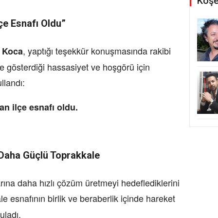
Köşe
çe Esnafı Oldu”
, yaptığı teşekkür konuşmasında rakibi
 Koca
e gösterdiği hassasiyet ve hoşgörü için
llandı:
n ilçe esnafı oldu.
 Daha Güçlü Toprakkale
ına daha hızlı çözüm üretmeyi hedeflediklerini
le esnafının birlik ve beraberlik içinde hareket
uladı.