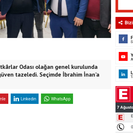
Biz
S
A
tkârlar Odası olağan genel kurulunda
L
güven tazeledi. Seçimde İbrahim İnan’a
T
inle
Linkedin
WhatsApp