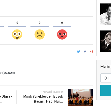
0
0
0
Habe
niye.com
SONRAKI HABER
 Olarak
Minik Yüreklerden Büyük
.
Başarı: Hacı Nur...