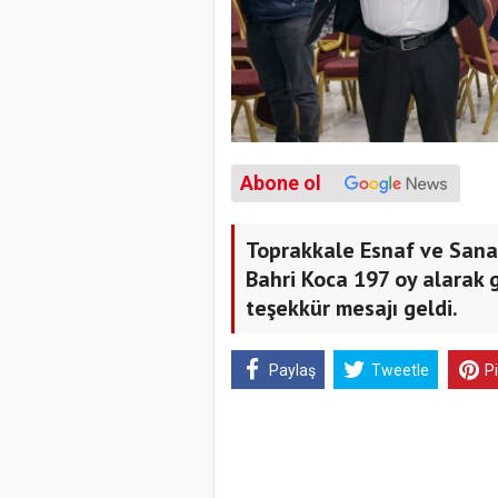
Abone ol
Toprakkale Esnaf ve Sana
Bahri Koca 197 oy alarak 
teşekkür mesajı geldi.
Paylaş
Tweetle
P