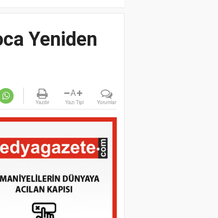
oca Yeniden
A
Yazdır
Yazı Tipi
Yorumlar