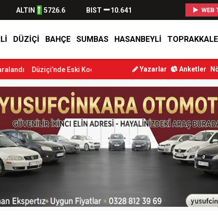
ALTIN
5726.6
BIST
10.641
WEB 
LI
DÜZIÇI
BAHÇE
SUMBAS
HASANBEYLI
TOPRAKKALE
Yazarlar
Anketler
Nö
çi’nde Eski Koca Dehşeti: Önce Eski Eşini...
Bakan Osman Aşkı