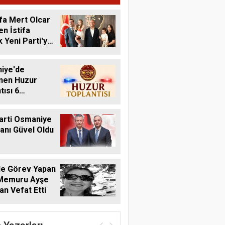
fa Mert Olcar
n İstifa
 Yeni Parti'ye
iye'de
nen Huzur
tısı 6
s'ta Yapılacak
arti Osmaniye
kanı Güvel Oldu
de Görev Yapan
 Memuru Ayşe
n Vefat Etti