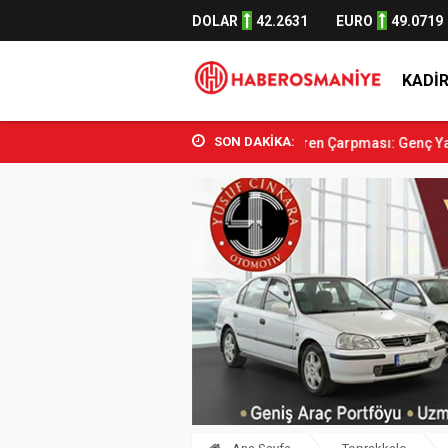
DOLAR
42.2631
EURO
49.0719
KADIR
SON DAKİKA:
l Altına Alındı
Osmaniye’de Tren Çarpması: Genç Yaralandı
Düzi