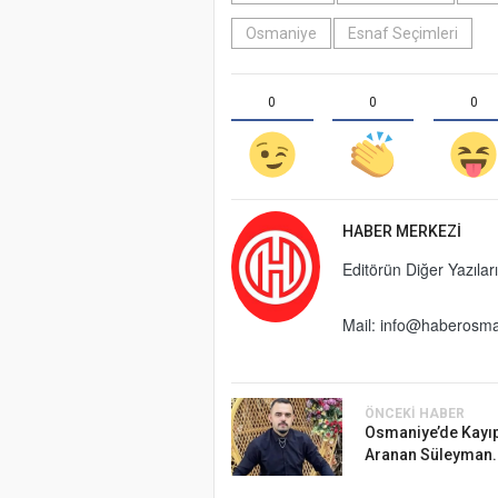
Osmaniye
Esnaf Seçimleri
0
0
0
HABER MERKEZI
Editörün Diğer Yazıları
Mail:
info@haberosma
ÖNCEKI HABER
Osmaniye’de Kayıp
Aranan Süleyman..