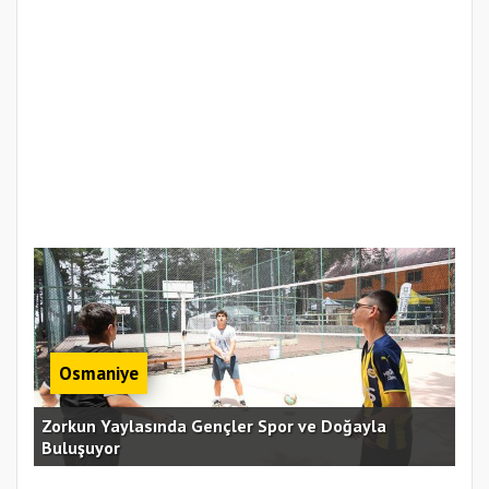
Osmaniye
an
Zorkun Yaylasında Gençler Spor ve Doğayla
Buluşuyor
Baş