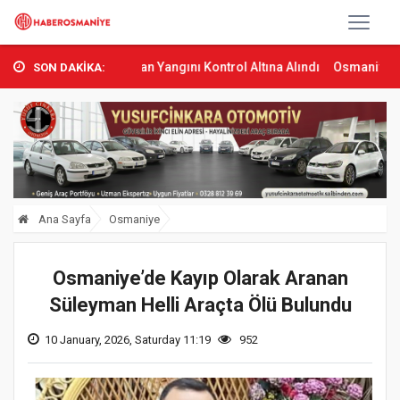
as’ta Orman Yangını Kontrol Altına Alındı
Osmaniye’de Tren Çarpm
SON DAKİKA:
Ana Sayfa
Osmaniye
Osmaniye’de Kayıp Olarak Aranan
Süleyman Helli Araçta Ölü Bulundu
10 January, 2026, Saturday 11:19
952