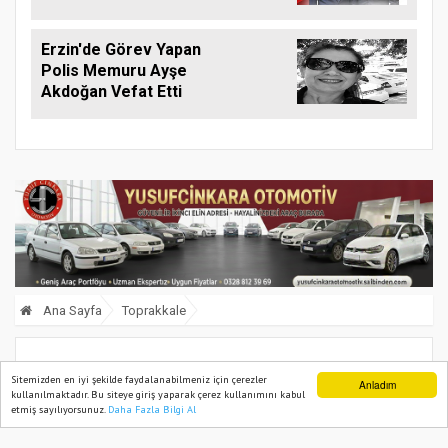
Erzin'de Görev Yapan
Polis Memuru Ayşe
Akdoğan Vefat Etti
Ana Sayfa
Toprakkale
Toprakkale Esnaf Odası’nda Bahri
Sitemizden en iyi şekilde faydalanabilmeniz için çerezler
Anladım
kullanılmaktadır. Bu siteye giriş yaparak çerez kullanımını kabul
Koca Yeniden Başkan Seçildi
etmiş sayılıyorsunuz.
Daha Fazla Bilgi Al
Ana Sayfa
Web TV
Foto Galeri
Yazarlar
10 January, 2026, Saturday 17:24
794