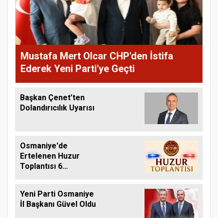
Mustafa Mert Olcar CHP'den İstifa
Ederek Yeni Parti'ye Geçti
Başkan Çenet’ten
Dolandırıcılık Uyarısı
Osmaniye'de
Ertelenen Huzur
Toplantısı 6
Ağustos'ta Yapılacak
Yeni Parti Osmaniye
İl Başkanı Güvel Oldu