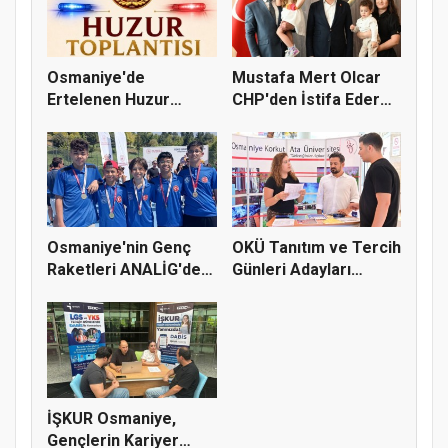
Osmaniye'de
Mustafa Mert Olcar
Ertelenen Huzur
CHP'den İstifa Ederek
Toplantısı 6 Ağus...
Yeni...
Osmaniye'nin Genç
OKÜ Tanıtım ve Tercih
Raketleri ANALİG'de
Günleri Adayları
Başarı...
Bekliy...
İŞKUR Osmaniye,
Gençlerin Kariyer