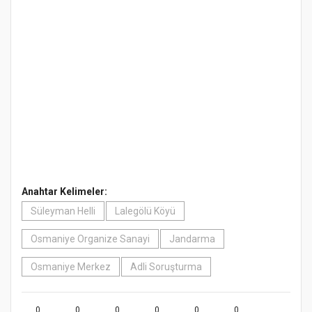
Anahtar Kelimeler:
Süleyman Helli
Lalegölü Köyü
Osmaniye Organize Sanayi
Jandarma
Osmaniye Merkez
Adli Soruşturma
0
0
0
0
0
0