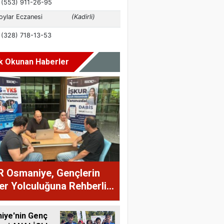
k Okunan Haberler
R Osmaniye, Gençlerin
er Yolculuğuna Rehberlik
r
iye'nin Genç