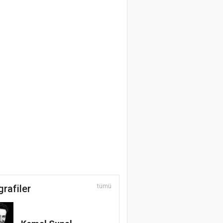
grafiler
tümü