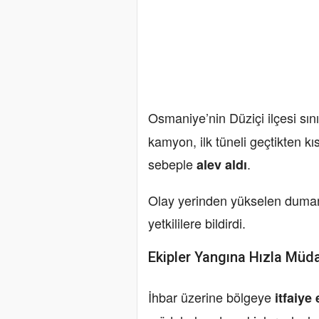
Osmaniye’nin Düziçi ilçesi sın
kamyon, ilk tüneli geçtikten k
sebeple
.
alev aldı
Olay yerinden yükselen duman
yetkililere bildirdi.
Ekipler Yangına Hızla Müda
İhbar üzerine bölgeye
itfaiye 