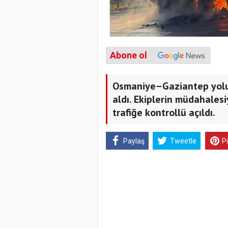
Abone ol
Osmaniye–Gaziantep yolu
aldı. Ekiplerin müdahalesi
trafiğe kontrollü açıldı.
Paylaş
Tweetle
P