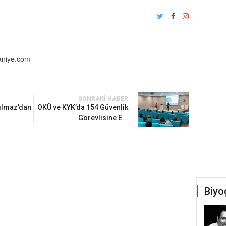
niye.com
SONRAKI HABER
Yılmaz’dan
OKÜ ve KYK’da 154 Güvenlik
Görevlisine E...
Biyo