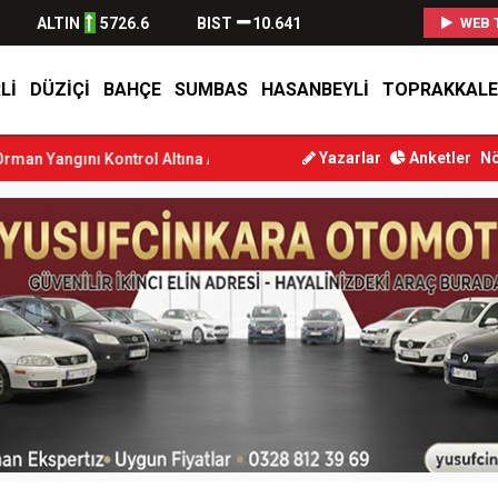
ALTIN
5726.6
BIST
10.641
WEB 
LI
DÜZIÇI
BAHÇE
SUMBAS
HASANBEYLI
TOPRAKKALE
Yazarlar
Anketler
Nö
ntrol Altına Alındı
Osmaniye’de Tren Çarpması: Genç Yaralandı