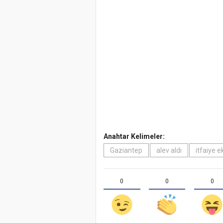
Anahtar Kelimeler:
Gaziantep
alev aldı
itfaiye ek
0
0
0