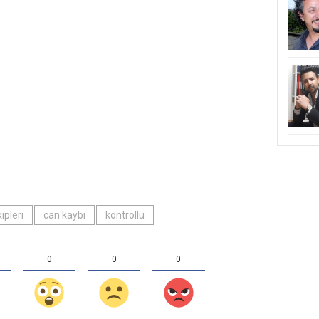
ipleri
can kaybı
kontrollü
0
0
0