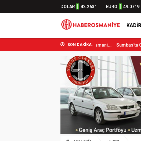
DOLAR
42.2631
EURO
49.0719
KADIR
SON DAKİKA:
Spor Bakanı Osman Aşkın Bak Osmani...
Sumbas’ta Orman Yangını Ko