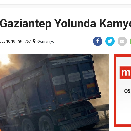
aziantep Yolunda Kamyo
day 10:19
767
Osmaniye