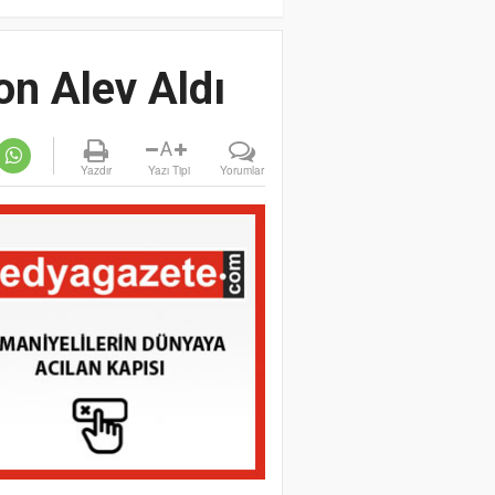
n Alev Aldı
A
Yazdır
Yazı Tipi
Yorumlar