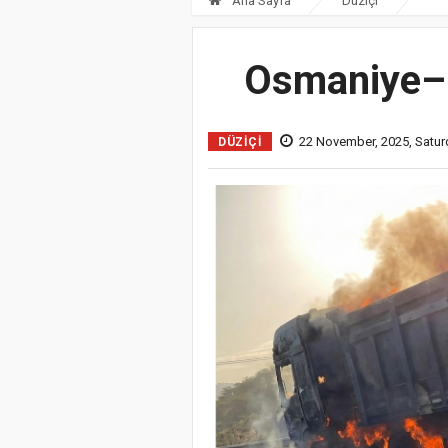
Ana Sayfa
Düziçi
Osmaniye–G
22 November, 2025, Satur
DÜZIÇI