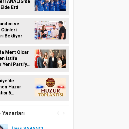
eri ANALİG'de
Elde Etti
anıtım ve
 Günleri
rı Bekliyor
fa Mert Olcar
n İstifa
 Yeni Parti'ye
iye'de
nen Huzur
tısı 6
s'ta Yapılacak
 Yazarları
İlyas SABANCI