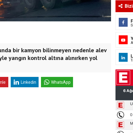
Biz
S
A
nda bir kamyon bilinmeyen nedenle alev
L
yle yangın kontrol altına alınırken yol
T
inle
Linkedin
WhatsApp