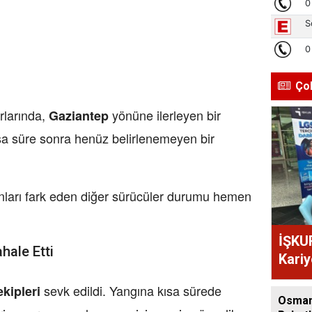
Ço
ırlarında,
yönüne ilerleyen bir
Gaziantep
ısa süre sonra henüz belirlenemeyen bir
ları fark eden diğer sürücüler durumu hemen
İŞKU
hale Etti
Kariy
Ediyo
sevk edildi. Yangına kısa sürede
ekipleri
Osman