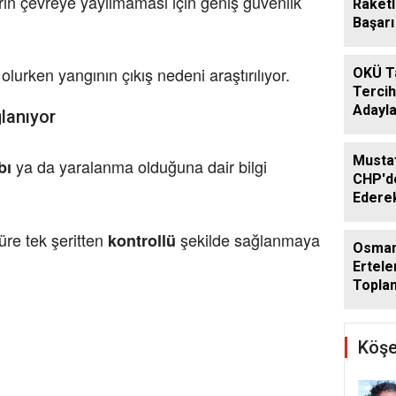
rin çevreye yayılmaması için geniş güvenlik
Raketl
Başarı 
lurken yangının çıkış nedeni araştırılıyor.
OKÜ T
Tercih
Adayla
ğlanıyor
Musta
ya da yaralanma olduğuna dair bilgi
bı
CHP'de
Ederek
Geçti
süre tek şeritten
şekilde sağlanmaya
kontrollü
Osman
Ertele
Toplan
Ağusto
Köşe