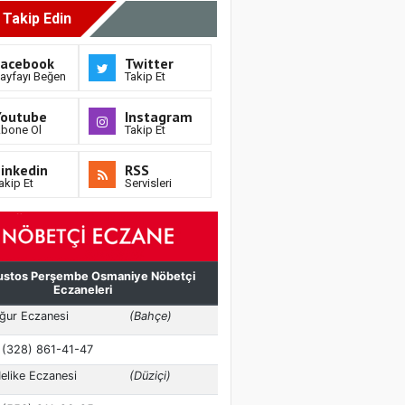
i Takip Edin
Facebook
Twitter
ayfayı Beğen
Takip Et
Youtube
Instagram
bone Ol
Takip Et
inkedin
RSS
akip Et
Servisleri