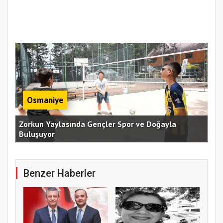
Osmaniye
an
Zorkun Yaylasında Gençler Spor ve Doğayla
Buluşuyor
Baş
Benzer Haberler