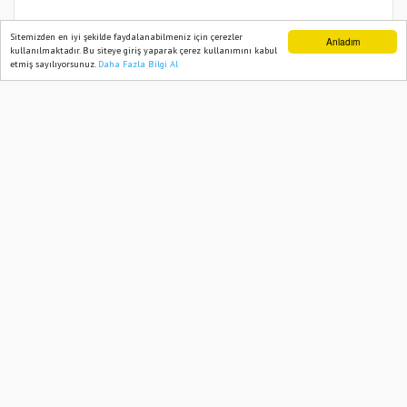
Osmaniye’de Borçlandırma Süresi
Sitemizden en iyi şekilde faydalanabilmeniz için çerezler
Anladım
kullanılmaktadır. Bu siteye giriş yaparak çerez kullanımını kabul
Bugün Sona Erdi
etmiş sayılıyorsunuz.
Daha Fazla Bilgi Al
Ana Sayfa
Web TV
Foto Galeri
Yazarlar
26 March, 2026, Thursday 17:06
651
Abone ol