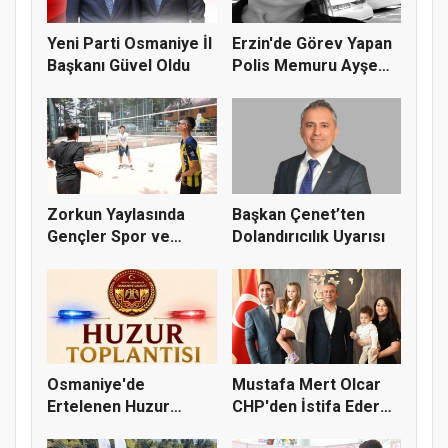
Yeni Parti Osmaniye İl
Erzin'de Görev Yapan
Başkanı Güvel Oldu
Polis Memuru Ayşe
Akdoğa...
Zorkun Yaylasında
Başkan Çenet’ten
Gençler Spor ve
Dolandırıcılık Uyarısı
Doğayla Bul...
Osmaniye'de
Mustafa Mert Olcar
Ertelenen Huzur
CHP'den İstifa Ederek
Toplantısı 6 Ağus...
Yeni...