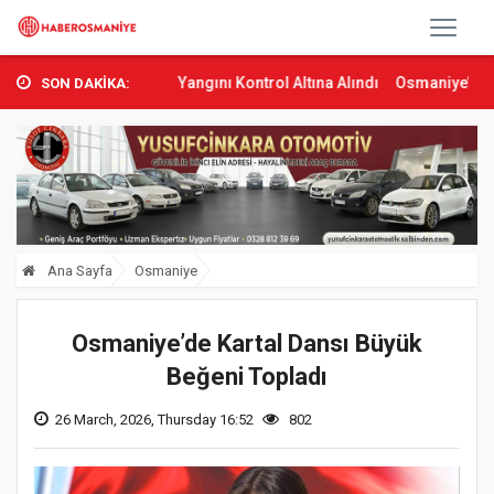
s’ta Orman Yangını Kontrol Altına Alındı
Osmaniye’de Tren Çarpma
SON DAKİKA:
Ana Sayfa
Osmaniye
Osmaniye’de Kartal Dansı Büyük
Beğeni Topladı
26 March, 2026, Thursday 16:52
802