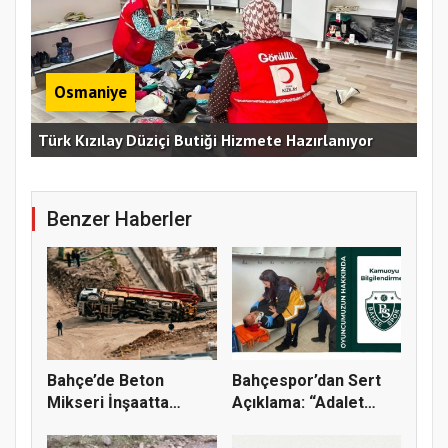
Osmaniye
Erz
Türk Kızılay Düziçi Butiği Hizmete Hazırlanıyor
Vef
Benzer Haberler
Bahçe’de Beton
Bahçespor’dan Sert
Mikseri İnşaatta
Açıklama: “Adalet
Devrildi
Yerini B...