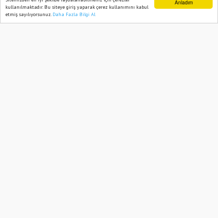
Anladım
kullanılmaktadır. Bu siteye giriş yaparak çerez kullanımını kabul
temizleniyor
etmiş sayılıyorsunuz.
Daha Fazla Bilgi Al
Ana Sayfa
Web TV
Foto Galeri
Yazarlar
03 June, 2023, Saturday 14:58
2565
Abone ol
Osmaniye’nin Düziçi İlçesinde, yaklaşan
Kurban Bayramı dolayısı ile Belediye