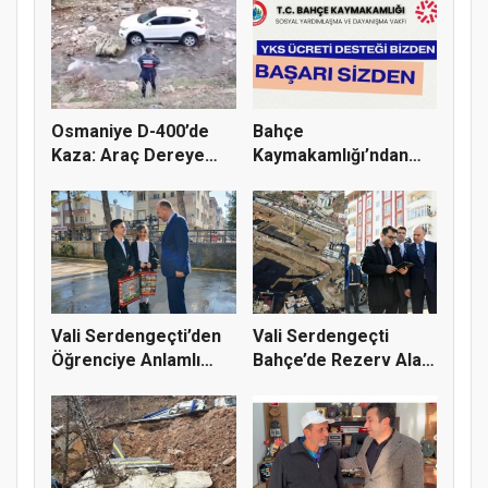
Osmaniye D-400’de
Bahçe
Kaza: Araç Dereye
Kaymakamlığı’ndan
Uçtu
Öğrencilere YKS
Sınav...
Vali Serdengeçti’den
Vali Serdengeçti
Öğrenciye Anlamlı
Bahçe’de Rezerv Alan
Mesaj:...
Projesi...