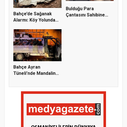
Bulduğu Para
Bahçe’de Sağanak
Çantasını Sahibine
Alarmı: Köy Yolunda
Teslim Etti,...
Göçük, E...
Bahçe Ayran
Tüneli’nde Mandalina
Yüklü Araç A...