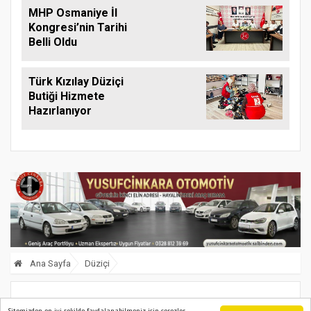
MHP Osmaniye İl
Kongresi’nin Tarihi
Belli Oldu
Türk Kızılay Düziçi
Butiği Hizmete
Hazırlanıyor
Ana Sayfa
Düziçi
Düziçi’nde Bayram öncesi mezarlıklar
Sitemizden en iyi şekilde faydalanabilmeniz için çerezler