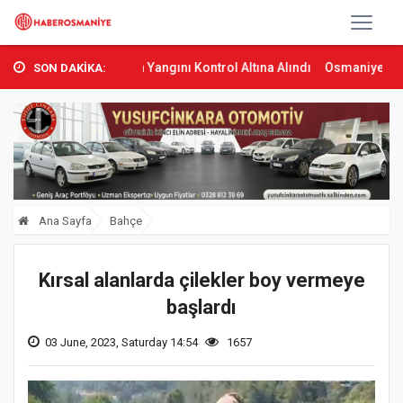
s’ta Orman Yangını Kontrol Altına Alındı
Osmaniye’de Tren Çarpma
SON DAKİKA:
Ana Sayfa
Bahçe
Kırsal alanlarda çilekler boy vermeye
başlardı
03 June, 2023, Saturday 14:54
1657