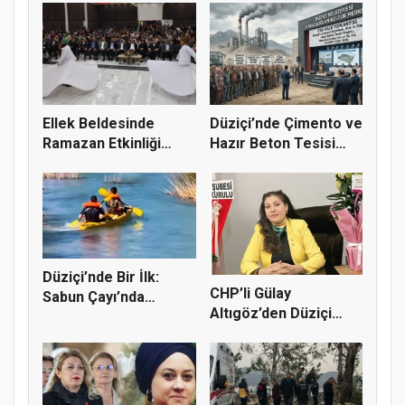
Ellek Beldesinde
Düziçi’nde Çimento ve
Ramazan Etkinliği
Hazır Beton Tesisi
Renkli Gör...
Proj...
Düziçi’nde Bir İlk:
CHP’li Gülay
Sabun Çayı’nda
Altıgöz’den Düziçi
Rafting He...
Cinayetine Se...