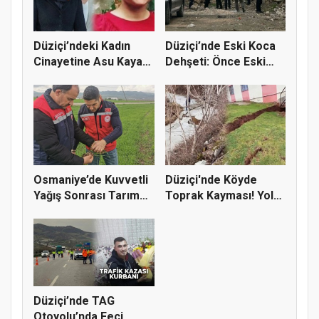
Düziçi’ndeki Kadın
Düziçi’nde Eski Koca
Cinayetine Asu Kaya
Dehşeti: Önce Eski
Gedik’...
Eşini...
Osmaniye’de Kuvvetli
Düziçi'nde Köyde
Yağış Sonrası Tarım
Toprak Kayması! Yol
Araz...
ve Evler...
Düziçi’nde TAG
Otoyolu’nda Feci