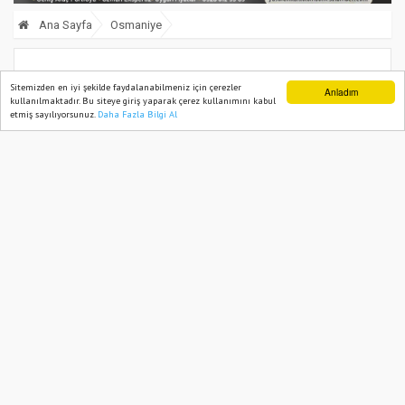
Ana Sayfa
Osmaniye
Zorkun Yaylası Osmaniye’de Yılın Son
Sitemizden en iyi şekilde faydalanabilmeniz için çerezler
Anladım
kullanılmaktadır. Bu siteye giriş yaparak çerez kullanımını kabul
Günlerinde Beyaza Büründü
etmiş sayılıyorsunuz.
Daha Fazla Bilgi Al
Ana Sayfa
Web TV
Foto Galeri
Yazarlar
31 December, 2025, Wednesday 11:56
1120