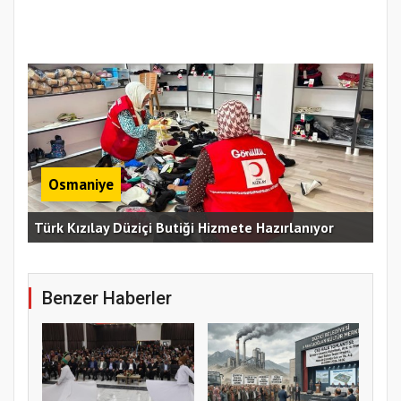
Osmaniye
Erz
Türk Kızılay Düziçi Butiği Hizmete Hazırlanıyor
Vef
Benzer Haberler