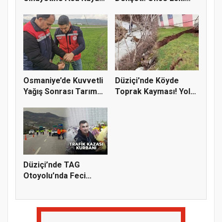
Gedik’...
Eşini...
Osmaniye’de Kuvvetli
Düziçi'nde Köyde
Yağış Sonrası Tarım
Toprak Kayması! Yol
Araz...
ve Evler...
Düziçi’nde TAG
Otoyolu’nda Feci
Kaza: 1 Ölü,...