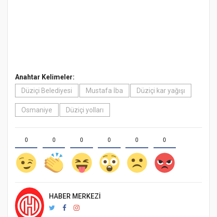
Anahtar Kelimeler:
Düziçi Belediyesi
Mustafa İba
Düziçi kar yağışı
Osmaniye
Düziçi yolları
0
0
0
0
0
0
HABER MERKEZI