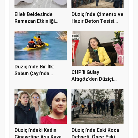
Ellek Beldesinde
Düziçi’nde Çimento ve
Ramazan Etkinliği
Hazır Beton Tesisi
Renkli Gör...
Proj...
Düziçi’nde Bir İlk:
CHP’li Gülay
Sabun Çayı’nda
Altıgöz’den Düziçi
Rafting He...
Cinayetine Se...
Düziçi’ndeki Kadın
Düziçi’nde Eski Koca
Cinayetine Asu Kaya
Dehşeti: Önce Eski