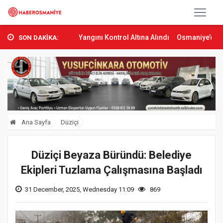
ta Orman Yangını Kontrol Altına Alındı
Osmaniye’de Tren Çarpması
SON DAKİKA:
Ana Sayfa
Düziçi
Düziçi Beyaza Büründü: Belediye
Ekipleri Tuzlama Çalışmasına Başladı
31 December, 2025, Wednesday 11:09
869