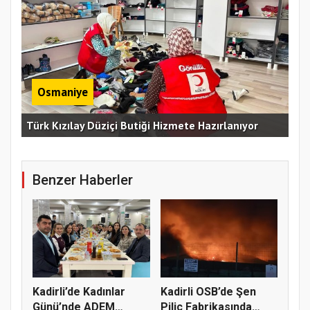
Osmaniye
Erz
Türk Kızılay Düziçi Butiği Hizmete Hazırlanıyor
Vef
Benzer Haberler
Kadirli’de Kadınlar
Kadirli OSB’de Şen
Günü’nde ADEM
Piliç Fabrikasında