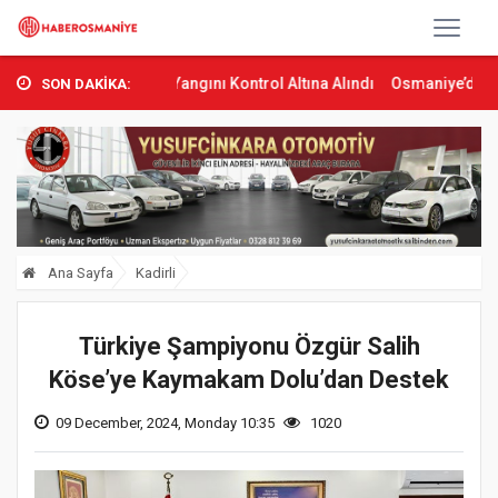
’ta Orman Yangını Kontrol Altına Alındı
Osmaniye’de Tren Çarpmas
SON DAKİKA:
Ana Sayfa
Kadirli
Türkiye Şampiyonu Özgür Salih
Köse’ye Kaymakam Dolu’dan Destek
09 December, 2024, Monday 10:35
1020