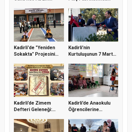
Kursiyerler...
Yangın
Kadirli'de "Yeniden
Kadirli’nin
Sokakta" Projesini
Kurtuluşunun 7 Mart
Çocukl...
Yıl Dönümünde...
Kadirli’de Zimem
Kadirli’de Anaokulu
Defteri Geleneği:
Öğrencilerine
Bakkal Bor...
Mahremiyet...