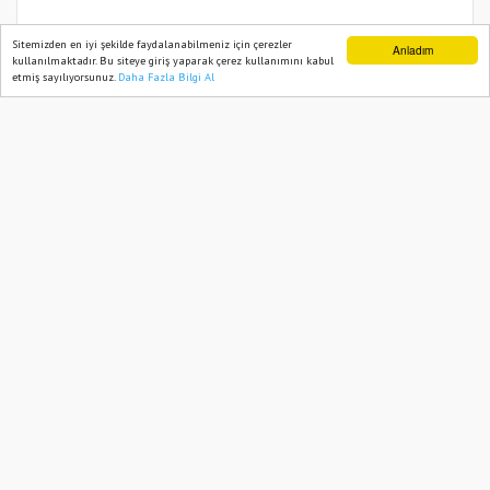
Saimbeyli’de sis etkili oldu
Sitemizden en iyi şekilde faydalanabilmeniz için çerezler
Anladım
kullanılmaktadır. Bu siteye giriş yaparak çerez kullanımını kabul
etmiş sayılıyorsunuz.
Daha Fazla Bilgi Al
Ana Sayfa
Web TV
Foto Galeri
Yazarlar
09 December, 2024, Monday 07:33
814
Abone ol
Adana'nın Saimbeyli ilçesinde sis