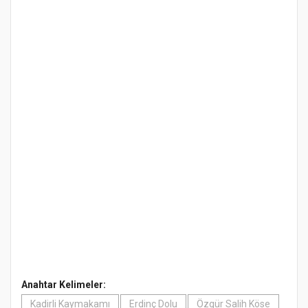
Anahtar Kelimeler:
Kadirli Kaymakamı
Erdinç Dolu
Özgür Salih Köse