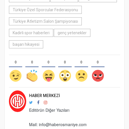
Türkiye Özel Sporcular Federasyonu
Türkiye Atletizm Salon Şampiyonası
Kadirli spor haberleri
genç yetenekler
başarı hikayesi
0
0
0
0
0
0
HABER MERKEZI
Editörün Diğer Yazıları
Mail:
info@haberosmaniye.com