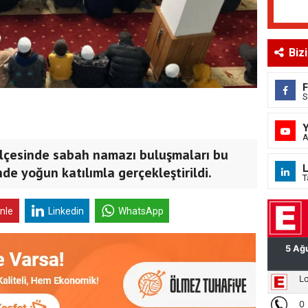
Biz
S
A
ilçesinde sabah namazı buluşmaları bu
L
de yoğun katılımla gerçekleştirildi.
T
inle
Linkedin
WhatsApp