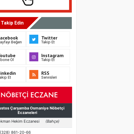
i Takip Edin
Facebook
Twitter
ayfayı Beğen
Takip Et
Youtube
Instagram
bone Ol
Takip Et
inkedin
RSS
akip Et
Servisleri