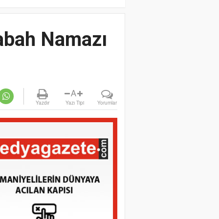
Sabah Namazı
A
Yazdır
Yazı Tipi
Yorumlar