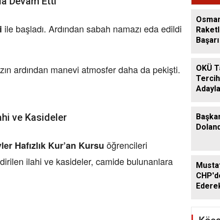
la Devam Etti
Ediyo
Osman
ile başladı. Ardından sabah namazı eda edildi
i
Raketl
Başarı 
azın ardından manevi atmosfer daha da pekişti.
OKÜ T
Tercih
Adayla
ahi ve Kasideler
Başka
Dolandı
öğrencileri
ler Hafızlık Kur’an Kursu
dirilen ilahi ve kasideler, camide bulunanlara
Musta
CHP'de
Ederek
Geçti