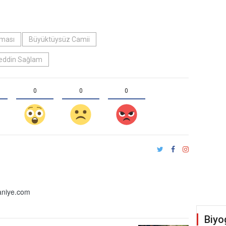
şması
Büyüktüysüz Camii
eddin Sağlam
0
0
0
niye.com
Biyo