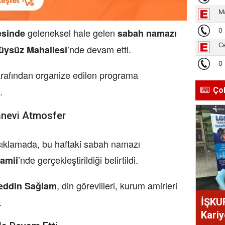
geleneksel hale gelen
esinde
sabah namazı
’nde devam etti.
üysüz Mahallesi
rafından organize edilen programa
.
Ço
anevi Atmosfer
çıklamada, bu haftaki sabah namazı
’nde gerçekleştirildiği belirtildi.
amii
, din görevlileri, kurum amirleri
neddin Sağlam
.
İŞKU
Kariy