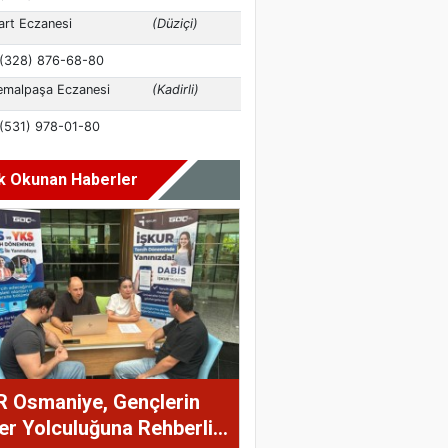
k Okunan Haberler
R Osmaniye, Gençlerin
er Yolculuğuna Rehberlik