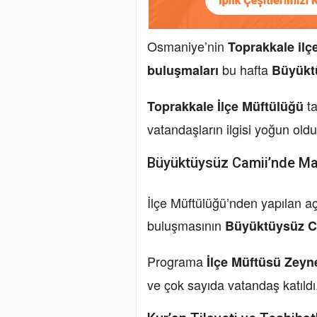
Osmaniye’nin
Toprakkale ilç
bu hafta
buluşmaları
Büyükt
ta
Toprakkale İlçe Müftülüğü
vatandaşların ilgisi yoğun oldu
Büyüktüysüz Camii’nde M
İlçe Müftülüğü’nden yapılan a
buluşmasının
Büyüktüysüz C
Programa
İlçe Müftüsü Zey
ve çok sayıda vatandaş katıldı