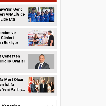
r
iye'nin Genç
eri ANALİG'de
Elde Etti
anıtım ve
 Günleri
rı Bekliyor
n Çenet’ten
rıcılık Uyarısı
fa Mert Olcar
n İstifa
 Yeni Parti'ye