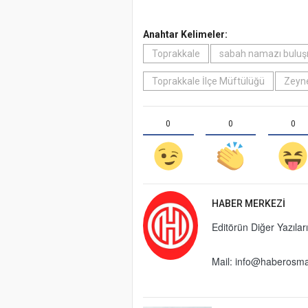
Anahtar Kelimeler:
Toprakkale
sabah namazı bulu
Toprakkale İlçe Müftülüğü
Zeyn
0
0
0
HABER MERKEZI
Editörün Diğer Yazıları
Mail:
info@haberosma