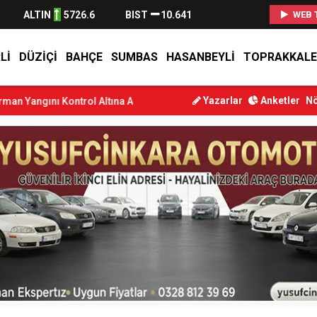
ALTIN
5726.6
BIST
10.641
WEB 
LI
DÜZIÇI
BAHÇE
SUMBAS
HASANBEYLI
TOPRAKKALE
Yazarlar
Anketler
Nö
trol Altına Alındı
Osmaniye’de Tren Çarpması: Genç Yaralandı
D