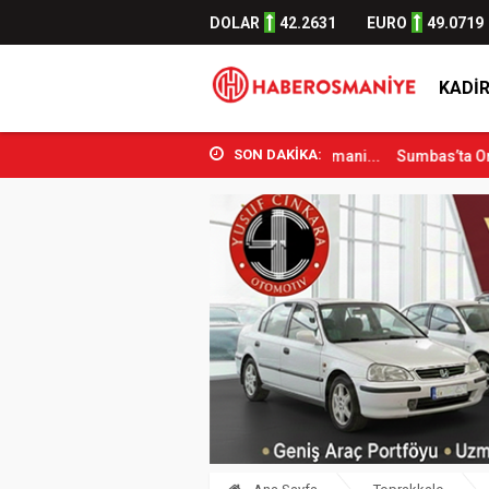
DOLAR
42.2631
EURO
49.0719
KADIR
SON DAKİKA:
Spor Bakanı Osman Aşkın Bak Osmani...
Sumbas’ta Orman Yangını Kon