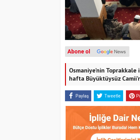
Abone ol
Osmaniye’nin Toprakkale 
hafta Büyüktüysüz Camii’n
Paylaş
Tweetle
P