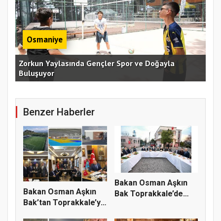
Osmaniye
an
Zorkun Yaylasında Gençler Spor ve Doğayla
Buluşuyor
Baş
Benzer Haberler
Bakan Osman Aşkın
Bakan Osman Aşkın
Bak Toprakkale’de
Bak’tan Toprakkale’ye
Vatandaşl...
Spor...