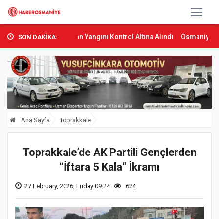
as’ta Orman Yangını Kontrol Altına Alındı
Osmaniye’de Tren Çarpma
SON DAKİKA:
Ana Sayfa
Toprakkale
Toprakkale’de AK Partili Gençlerden
“İftara 5 Kala” İkramı
27 February, 2026, Friday 09:24
624