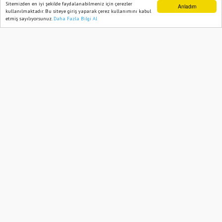
Kahramanmaraş Merkezli 4.8’lik
Sitemizden en iyi şekilde faydalanabilmeniz için çerezler
Anladım
kullanılmaktadır. Bu siteye giriş yaparak çerez kullanımını kabul
Deprem: Osmaniye’de Kısa Süreli Panik
etmiş sayılıyorsunuz.
Daha Fazla Bilgi Al
Ana Sayfa
Web TV
Foto Galeri
Yazarlar
27 February, 2026, Friday 09:27
660
Abone ol
Osmaniye’de Kahramanmaraş Nurhak