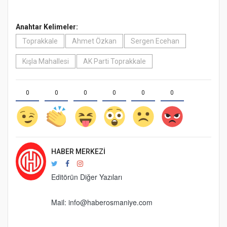
Anahtar Kelimeler:
Toprakkale
Ahmet Özkan
Sergen Ecehan
Kışla Mahallesi
AK Parti Toprakkale
0
0
0
0
0
0
HABER MERKEZI
Editörün Diğer Yazıları
Mail:
info@haberosmaniye.com