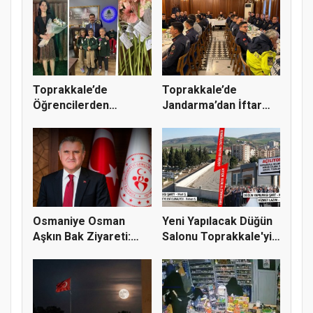
Toprakkale’de
Toprakkale’de
Öğrencilerden
Jandarma’dan İftar
Fatmanur Çelik Öğ...
Programı: Pr...
Osmaniye Osman
Yeni Yapılacak Düğün
Aşkın Bak Ziyareti:
Salonu Toprakkale'yi
Toprakkale...
İki...