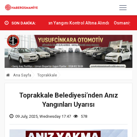
mbas’ta Orman Yangını Kontrol Altına Alındı
Osmaniye’de Tren Çar
SON DAKİKA:
Ana Sayfa
Toprakkale
Toprakkale Belediyesi’nden Anız
Yangınları Uyarısı
09 July, 2025, Wednesday 17:47
578