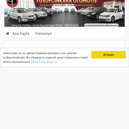
Ana Sayfa
Osmaniye
Gençlik ve Spor İl Müdürlüğü’nde 79
Sitemizden en iyi şekilde faydalanabilmeniz için çerezler
Anladım
kullanılmaktadır. Bu siteye giriş yaparak çerez kullanımını kabul
Kişilik İstihdam Fırsatı
etmiş sayılıyorsunuz.
Daha Fazla Bilgi Al
Ana Sayfa
Web TV
Foto Galeri
Yazarlar
09 July, 2025, Wednesday 18:06
604