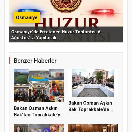
Osmaniye
Osmaniye'de Ertelenen Huzur Toplantısı 6
Ağustos'ta Yapılacak
OKÜ
Benzer Haberler
Bakan Osman Aşkın
Bakan Osman Aşkın
Bak Toprakkale’de
Bak’tan Toprakkale’ye
Vatandaşl...
Spor...