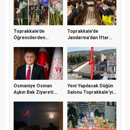
Toprakkale’de
Toprakkale’de
Öğrencilerden
Jandarma’dan İftar
Fatmanur Çelik Öğ...
Programı: Pr...
Osmaniye Osman
Yeni Yapılacak Düğün
Aşkın Bak Ziyareti:
Salonu Toprakkale'yi
Toprakkale...
İki...