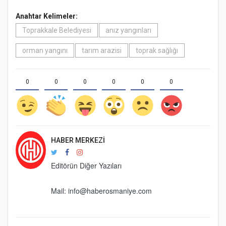
Anahtar Kelimeler:
Toprakkale Belediyesi
anız yangınları
orman yangını
tarım arazisi
toprak sağlığı
0
0
0
0
0
0
HABER MERKEZI
Editörün Diğer Yazıları
Mail:
info@haberosmaniye.com