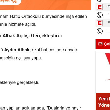
mam Hatip Ortaokulu bünyesinde inşa edilen
nle hizmete açıldı.
n Albak Açılışı Gerçekleştirdi
Ço
ürü
, okul bahçesinde ahşap
Aydın Albak
scidin açılışını yaptı.
ekleriyle gerçekleşti.
Yeni 
Yönet
dan yapılan açıklamada, "Dualarla ve hayır