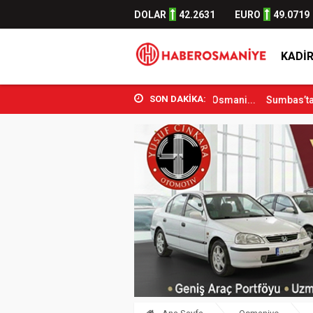
DOLAR
42.2631
EURO
49.0719
KADIR
SON DAKİKA:
ve Spor Bakanı Osman Aşkın Bak Osmani...
Sumbas’ta Orman Yangını 