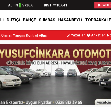
ALTIN
5726.6
BIST
10.641
WEB 
LI
DÜZIÇI
BAHÇE
SUMBAS
HASANBEYLI
TOPRAKKALE
Yazarlar
Anketler
Nö
Kontrol Altına Alındı
Osmaniye’de Tren Çarpması: Genç Yaralandı