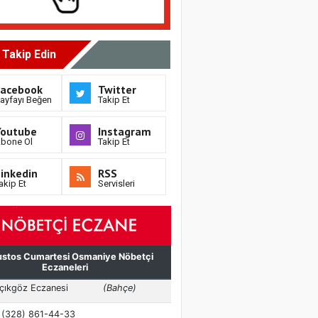
i Takip Edin
Facebook
Twitter
ayfayı Beğen
Takip Et
Youtube
Instagram
bone Ol
Takip Et
inkedin
RSS
akip Et
Servisleri