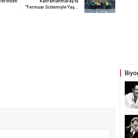
ilerinden
Kahramanmaraş’ta
”Fermuar Sistemiyle Yaş...
Biyo