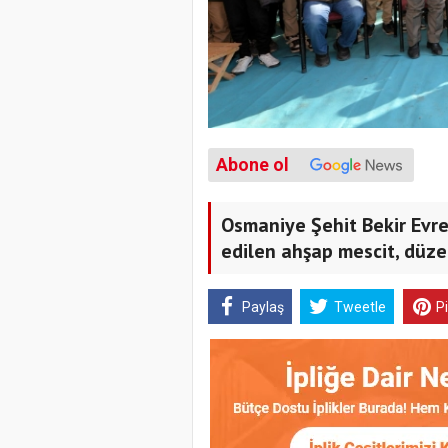
Abone ol
Osmaniye Şehit Bekir Evr
edilen ahşap mescit, düze
Paylaş
Tweetle
P