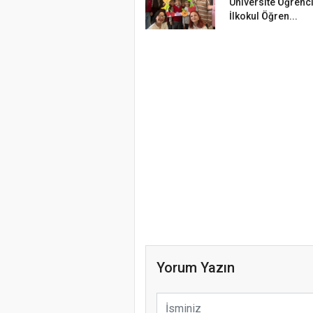
Üniversite Öğrenc
İlkokul Öğren...
Yorum Yazın