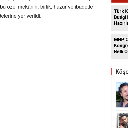
n bu özel mekânın; birlik, huzur ve ibadetle
Türk K
elerine yer verildi.
Butiği
Hazırl
MHP O
Kongre
Belli O
Köşe