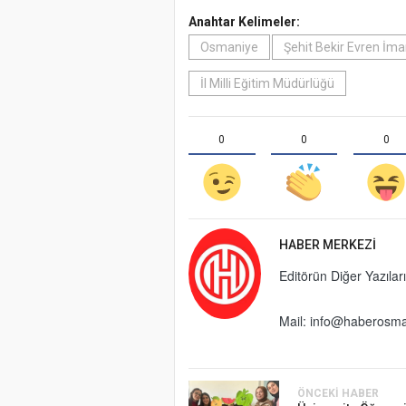
Anahtar Kelimeler:
Osmaniye
Şehit Bekir Evren İm
İl Milli Eğitim Müdürlüğü
0
0
0
HABER MERKEZI
Editörün Diğer Yazıları
Mail:
info@haberosma
ÖNCEKI HABER