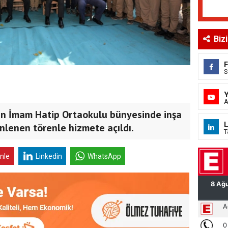
Biz
S
A
en İmam Hatip Ortaokulu bünyesinde inşa
L
nlenen törenle hizmete açıldı.
T
inle
Linkedin
WhatsApp