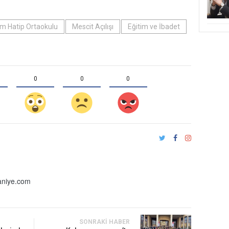
am Hatip Ortaokulu
Mescit Açılışı
Eğitim ve İbadet
0
0
0
niye.com
SONRAKI HABER