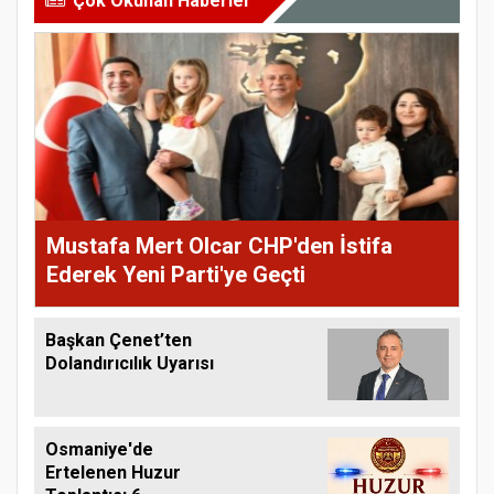
Çok Okunan Haberler
Mustafa Mert Olcar CHP'den İstifa
Ederek Yeni Parti'ye Geçti
Başkan Çenet’ten
Dolandırıcılık Uyarısı
Osmaniye'de
Ertelenen Huzur