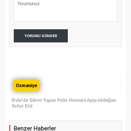
YORUMU GÖNDER
Osmaniye
Erzin'de Görev Yapan Polis Memuru Ayşe Akdoğan
Zor
Vefat Etti
Bul
Benzer Haberler