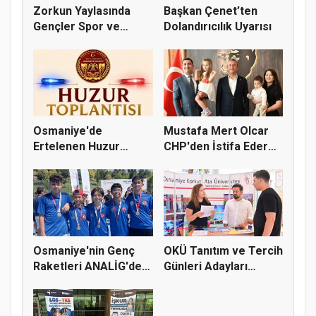
Zorkun Yaylasında
Başkan Çenet’ten
Gençler Spor ve
Dolandırıcılık Uyarısı
Doğayla Bul...
Osmaniye'de
Mustafa Mert Olcar
Ertelenen Huzur
CHP'den İstifa Ederek
Toplantısı 6 Ağus...
Yeni...
Osmaniye'nin Genç
OKÜ Tanıtım ve Tercih
Raketleri ANALİG'de
Günleri Adayları
Başarı...
Bekliy...