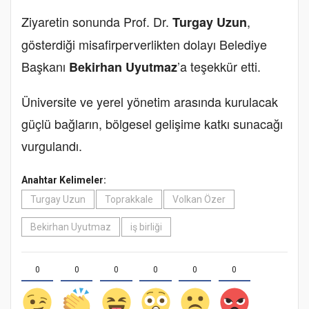
Ziyaretin sonunda Prof. Dr.
,
Turgay Uzun
gösterdiği misafirperverlikten dolayı Belediye
Başkanı
’a teşekkür etti.
Bekirhan Uyutmaz
Üniversite ve yerel yönetim arasında kurulacak
güçlü bağların, bölgesel gelişime katkı sunacağı
vurgulandı.
Anahtar Kelimeler:
Turgay Uzun
Toprakkale
Volkan Özer
Bekirhan Uyutmaz
iş birliği
0
0
0
0
0
0