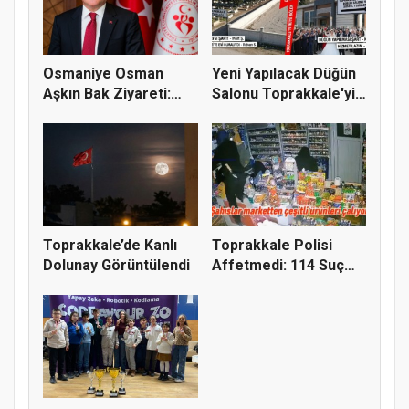
Osmaniye Osman
Yeni Yapılacak Düğün
Aşkın Bak Ziyareti:
Salonu Toprakkale'yi
Toprakkale...
İki...
Toprakkale’de Kanlı
Toprakkale Polisi
Dolunay Görüntülendi
Affetmedi: 114 Suç
Kaydı Bu...