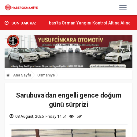
.
Sumbas’ta Orman Yangını Kontrol Altına Alındı
Osmaniye’de Tren
SON DAKİKA:
Ana Sayfa
Osmaniye
Sarubuva'dan engelli gence doğum
günü sürprizi
08 August, 2025, Friday 14:51
591