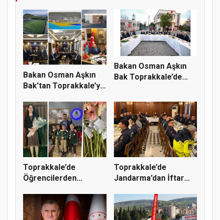
Bakan Osman Aşkın
Bakan Osman Aşkın
Bak Toprakkale’de
Bak’tan Toprakkale’ye
Vatandaşl...
Spor...
Toprakkale’de
Toprakkale’de
Öğrencilerden
Jandarma’dan İftar
Fatmanur Çelik Öğ...
Programı: Pr...