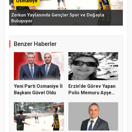
Osmaniye
an
Zorkun Yaylasında Gençler Spor ve Doğayla
Buluşuyor
Baş
Benzer Haberler
Yeni Parti Osmaniye İl
Erzin'de Görev Yapan
Başkanı Güvel Oldu
Polis Memuru Ayşe
Akdoğa...