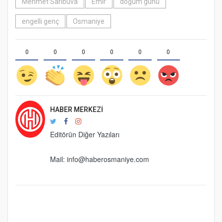
Mehmet Sarıbuva
Emir
doğum günü
engelli genç
Osmaniye
0
0
0
0
0
0
HABER MERKEZI
Editörün Diğer Yazıları
Mail:
info@haberosmaniye.com