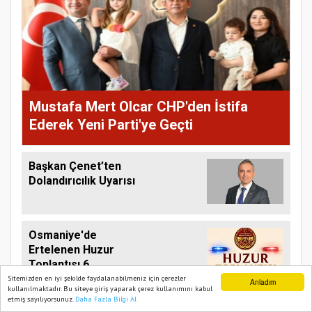
Mustafa Mert Olcar CHP'den İstifa
Ederek Yeni Parti'ye Geçti
Başkan Çenet’ten
Dolandırıcılık Uyarısı
Osmaniye'de
Ertelenen Huzur
Toplantısı 6
Ağustos'ta Yapılacak
Sitemizden en iyi şekilde faydalanabilmeniz için çerezler
Anladım
kullanılmaktadır. Bu siteye giriş yaparak çerez kullanımını kabul
etmiş sayılıyorsunuz.
Daha Fazla Bilgi Al
Ana Sayfa
Web TV
Foto Galeri
Yazarlar
Yeni Parti Osmaniye