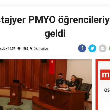
stajyer PMYO öğrencileriyl
geldi
rsday 14:57
582
Osmaniye