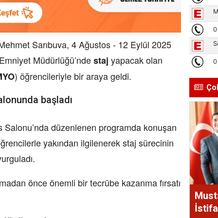
Mehmet Sarıbuva, 4 Ağustos - 12 Eylül 2025
İl Emniyet Müdürlüğü’nde
yapacak olan
staj
) öğrencileriyle bir araya geldi.
MYO
Ço
alonunda başladı
s Salonu’nda düzenlenen programda konuşan
rencilerle yakından ilgilenerek staj sürecinin
vurguladı.
adan önce önemli bir tecrübe kazanma fırsatı
Must
İstif