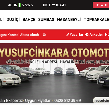
ALTIN
5726.6
BIST
10.641
WEB 
LI
DÜZIÇI
BAHÇE
SUMBAS
HASANBEYLI
TOPRAKKALE
Yazarlar
Anketler
Nö
ına Alındı
Osmaniye’de Tren Çarpması: Genç Yaralandı
Düziçi’nd