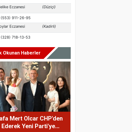
k Okunan Haberler
afa Mert Olcar CHP'den
a Ederek Yeni Parti'ye