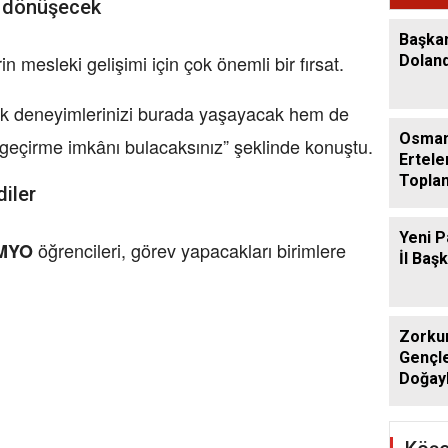
Geçti
a dönüşecek
Başka
in mesleki gelişimi için çok önemli bir fırsat.
Dolandı
lk deneyimlerinizi burada yaşayacak hem de
Osman
a geçirme imkânı bulacaksınız” şeklinde konuştu.
Ertele
Toplan
diler
Ağusto
Yeni P
öğrencileri, görev yapacakları birimlere
MYO
İl Baş
Zorkun
Gençle
Doğayl