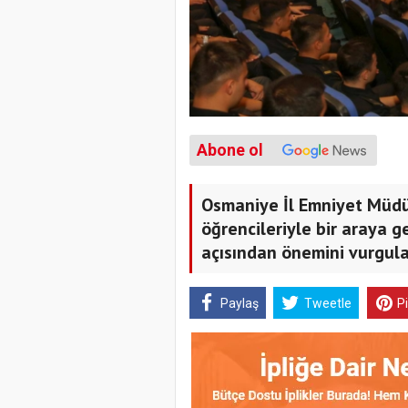
Abone ol
Osmaniye İl Emniyet Müd
öğrencileriyle bir araya g
açısından önemini vurgula
Paylaş
Tweetle
P