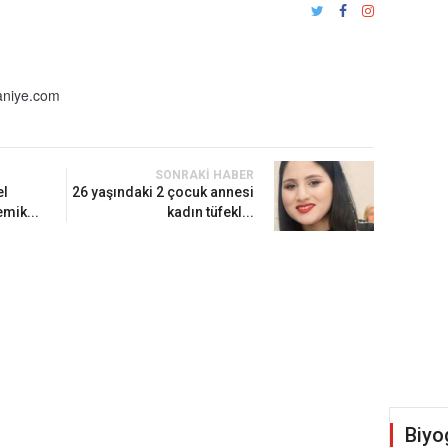
niye.com
SONRAKI HABER
el
26 yaşındaki 2 çocuk annesi
mik...
kadın tüfekl...
Biyo