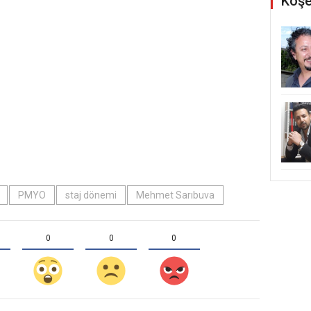
Köşe
PMYO
staj dönemi
Mehmet Sarıbuva
0
0
0