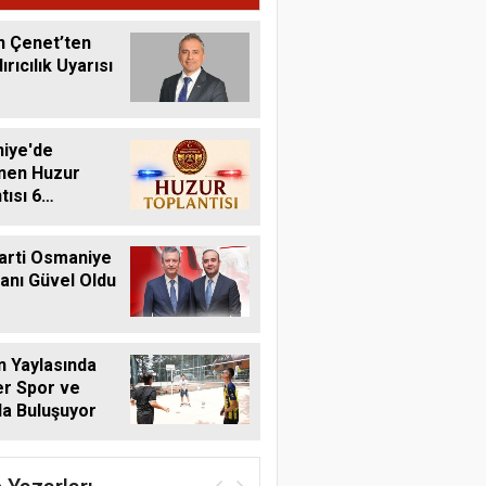
n Çenet’ten
rıcılık Uyarısı
iye'de
nen Huzur
tısı 6
s'ta Yapılacak
arti Osmaniye
kanı Güvel Oldu
 Yaylasında
r Spor ve
a Buluşuyor