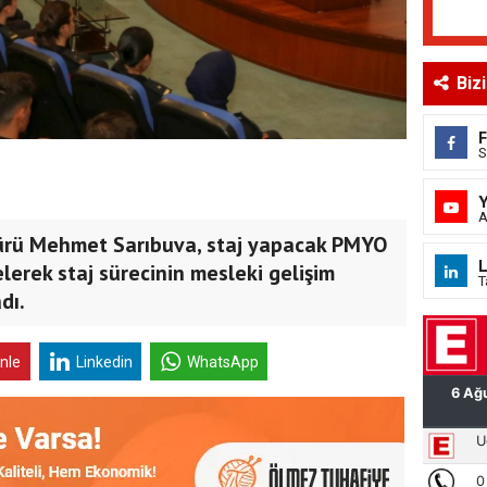
Biz
S
A
ürü Mehmet Sarıbuva, staj yapacak PMYO
L
elerek staj sürecinin mesleki gelişim
T
dı.
inle
Linkedin
WhatsApp