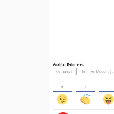
Anahtar Kelimeler:
Osmaniye
İl Emniyet Müdürlüğü
0
0
0