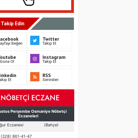
i Takip Edin
Facebook
Twitter
ayfayı Beğen
Takip Et
Youtube
Instagram
bone Ol
Takip Et
inkedin
RSS
akip Et
Servisleri