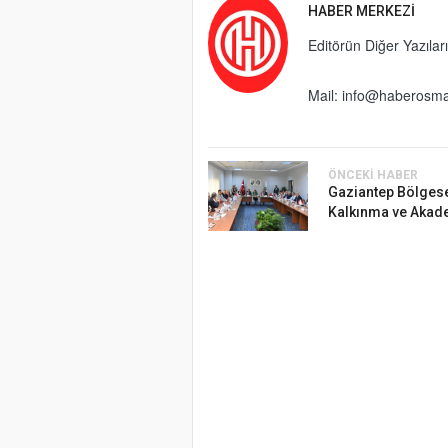
HABER MERKEZI
Editörün Diğer Yazıları
Mail:
info@haberosma
ÖNCEKI HABER
Gaziantep Bölges
Kalkınma ve Akade