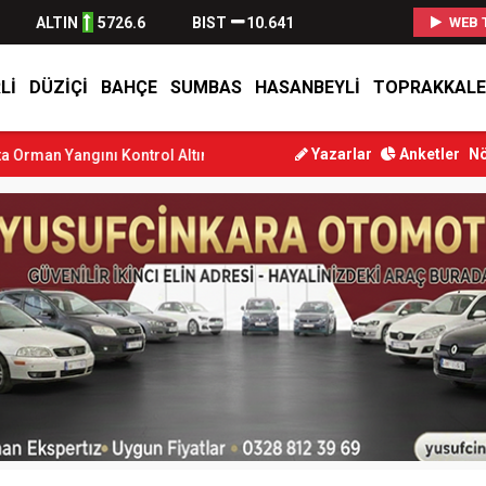
ALTIN
5726.6
BIST
10.641
WEB 
LI
DÜZIÇI
BAHÇE
SUMBAS
HASANBEYLI
TOPRAKKALE
Yazarlar
Anketler
Nö
Kontrol Altına Alındı
Osmaniye’de Tren Çarpması: Genç Yaralandı