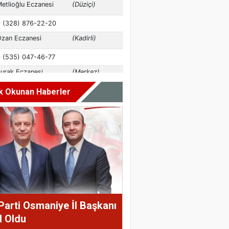
k Okunan Haberler
Parti Osmaniye İl Başkanı
l Oldu