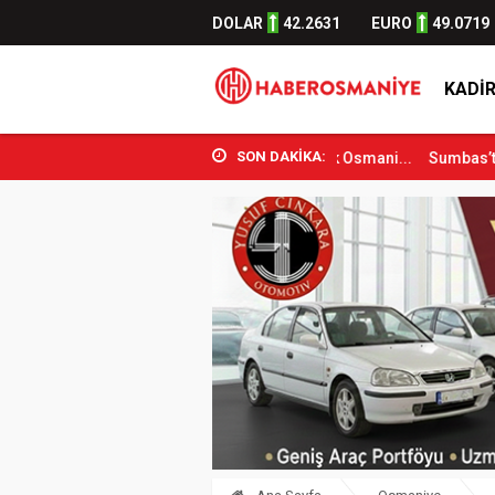
DOLAR
42.2631
EURO
49.0719
KADIR
SON DAKİKA:
ve Spor Bakanı Osman Aşkın Bak Osmani...
Sumbas’ta Orman Yangını 