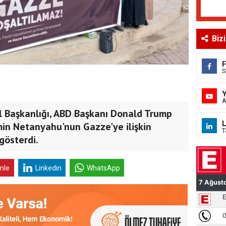
Biz
S
A
l Başkanlığı, ABD Başkanı Donald Trump
L
min Netanyahu'nun Gazze'ye ilişkin
T
gösterdi.
inle
Linkedin
WhatsApp