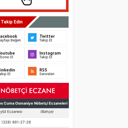
i Takip Edin
Facebook
Twitter
ayfayı Beğen
Takip Et
Youtube
Instagram
bone Ol
Takip Et
inkedin
RSS
akip Et
Servisleri