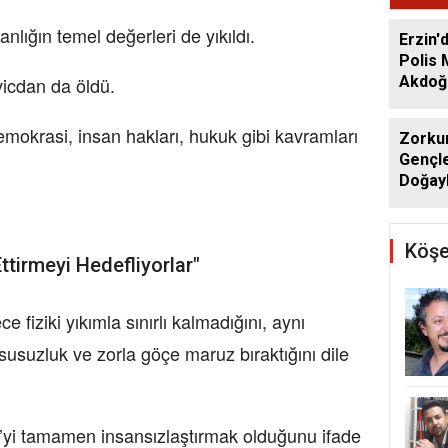
nlığın temel değerleri de yıkıldı.
Erzin'
Polis
Akdoğa
icdan da öldü.
mokrasi, insan hakları, hukuk gibi kavramları
Zorkun
Gençle
Doğayl
Köşe
ttirmeyi Hedefliyorlar"
dece fiziki yıkımla sınırlı kalmadığını, aynı
usuzluk ve zorla göçe maruz bıraktığını dile
ze’yi tamamen insansızlaştırmak olduğunu ifade