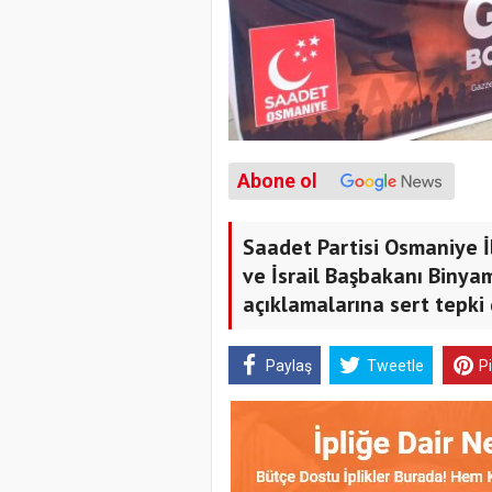
Abone ol
Saadet Partisi Osmaniye İ
ve İsrail Başbakanı Binya
açıklamalarına sert tepki 
Paylaş
Tweetle
P