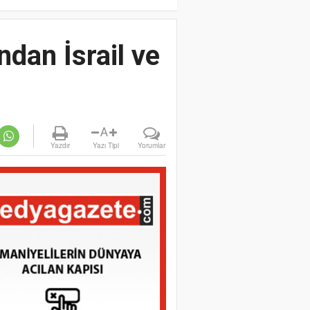
ndan İsrail ve
A
Yazdır
Yazı Tipi
Yorumlar