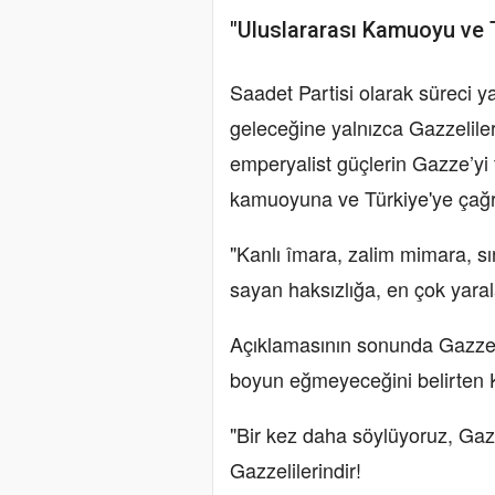
"Uluslararası Kamuoyu ve T
Saadet Partisi olarak süreci ya
geleceğine yalnızca Gazzeliler
emperyalist güçlerin Gazze’yi 
kamuoyuna ve Türkiye'ye çağr
"Kanlı îmara, zalim mimara, sı
sayan haksızlığa, en çok yara
Açıklamasının sonunda Gazze’n
boyun eğmeyeceğini belirten Kı
"Bir kez daha söylüyoruz, Gazz
Gazzelilerindir!