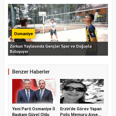
Osmaniye
an
Zorkun Yaylasında Gençler Spor ve Doğayla
Buluşuyor
Baş
Benzer Haberler
Yeni Parti Osmaniye İl
Erzin'de Görev Yapan
Başkanı Güvel Oldu
Polis Memuru Ayşe