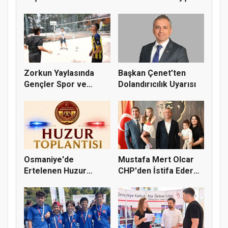
Akdoğa...
Zorkun Yaylasında
Başkan Çenet’ten
Gençler Spor ve
Dolandırıcılık Uyarısı
Doğayla Bul...
Osmaniye'de
Mustafa Mert Olcar
Ertelenen Huzur
CHP'den İstifa Ederek
Toplantısı 6 Ağus...
Yeni...