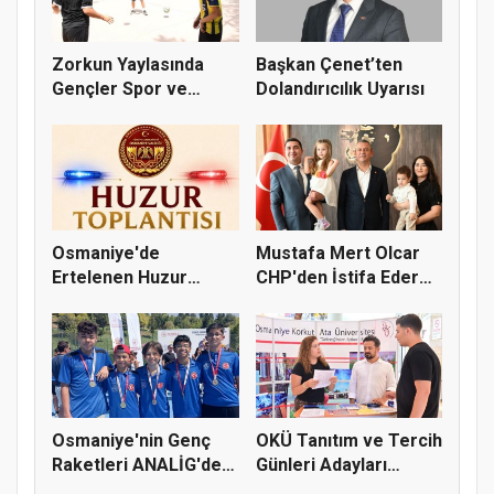
Zorkun Yaylasında
Başkan Çenet’ten
Gençler Spor ve
Dolandırıcılık Uyarısı
Doğayla Bul...
Osmaniye'de
Mustafa Mert Olcar
Ertelenen Huzur
CHP'den İstifa Ederek
Toplantısı 6 Ağus...
Yeni...
Osmaniye'nin Genç
OKÜ Tanıtım ve Tercih
Raketleri ANALİG'de
Günleri Adayları
Başarı...
Bekliy...