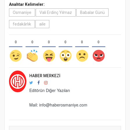
Anahtar Kelimeler:
Osmaniye
Vali Erdinç Yılmaz
Babalar Günü
fedakârlık
aile
0
0
0
0
0
0
HABER MERKEZI
Editörün Diğer Yazıları
Mail: info@haberosmaniye.com