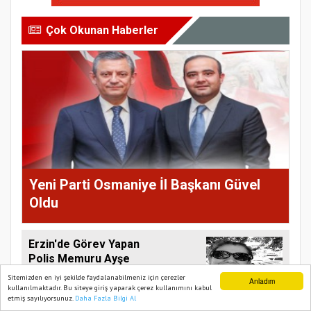
Çok Okunan Haberler
Yeni Parti Osmaniye İl Başkanı Güvel
Oldu
Erzin'de Görev Yapan
Polis Memuru Ayşe
Akdoğan Vefat Etti
Sitemizden en iyi şekilde faydalanabilmeniz için çerezler
Anladım
kullanılmaktadır. Bu siteye giriş yaparak çerez kullanımını kabul
etmiş sayılıyorsunuz.
Daha Fazla Bilgi Al
Ana Sayfa
Web TV
Foto Galeri
Yazarlar