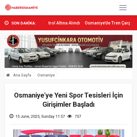
ı Kontrol Altına Alındı
Osmaniye’de Tren Çarpması: Genç Yaralan
SON DAKİKA:
Ana Sayfa
Osmaniye
Osmaniye’ye Yeni Spor Tesisleri İçin
Girişimler Başladı
15 June, 2025, Sunday 11:57
757