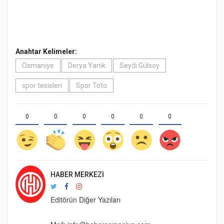
Anahtar Kelimeler:
Osmaniye
Derya Yanık
Seydi Gülsoy
spor tesisleri
Spor Toto
0
0
0
0
0
0
HABER MERKEZI
Editörün Diğer Yazıları