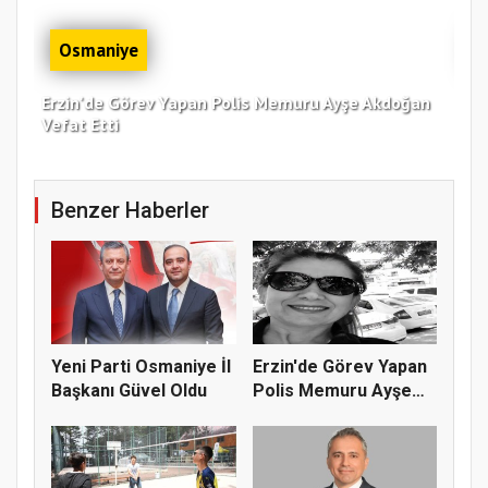
Osmaniye
Erzin'de Görev Yapan Polis Memuru Ayşe Akdoğan
Zor
Vefat Etti
Bul
Benzer Haberler
Yeni Parti Osmaniye İl
Erzin'de Görev Yapan
Başkanı Güvel Oldu
Polis Memuru Ayşe
Akdoğa...