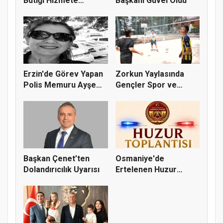
Butiği Hizmete
Başkanı Güvel Oldu
Hazırlanıy...
Erzin'de Görev Yapan
Zorkun Yaylasında
Polis Memuru Ayşe
Gençler Spor ve
Akdoğa...
Doğayla Bul...
Başkan Çenet’ten
Osmaniye'de
Dolandırıcılık Uyarısı
Ertelenen Huzur
Toplantısı 6 Ağus...