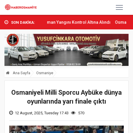
umbas’ta Orman Yangını Kontrol Altına Alındı
Osmaniye’de Tren Ça
SON DAKİKA:
Ana Sayfa
Osmaniye
Osmaniyeli Milli Sporcu Aybüke dünya
oyunlarında yarı finale çıktı
12 August, 2025, Tuesday 17:43
570