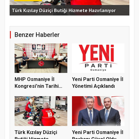
Erz
Türk Kızılay Düziçi Butiği Hizmete Hazırlanıyor
Vef
Benzer Haberler
MHP Osmaniye İl
Yeni Parti Osmaniye İl
Kongresi’nin Tarihi
Yönetimi Açıklandı
Belli Old...
Türk Kızılay Düziçi
Yeni Parti Osmaniye İl