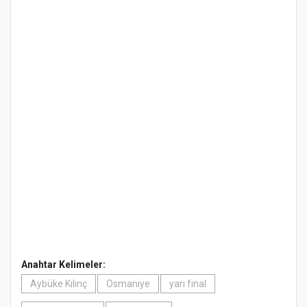
Anahtar Kelimeler:
Aybüke Kılınç
Osmaniye
yarı final