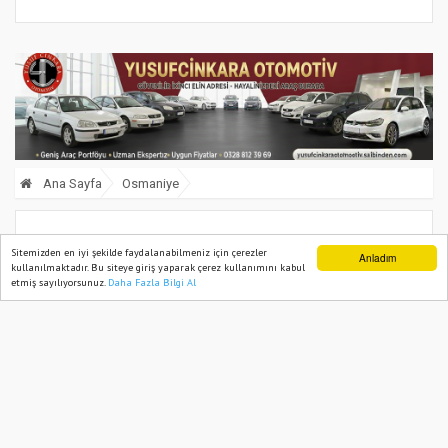
Ana Sayfa
Osmaniye
Çocuklar Millet Bahçesi’ndeki
Sitemizden en iyi şekilde faydalanabilmeniz için çerezler
Anladım
kullanılmaktadır. Bu siteye giriş yaparak çerez kullanımını kabul
fıskiyelerde hem oynadı hem serinledi
etmiş sayılıyorsunuz.
Daha Fazla Bilgi Al
Ana Sayfa
Web TV
Foto Galeri
Yazarlar
13 August, 2025, Wednesday 09:36
633