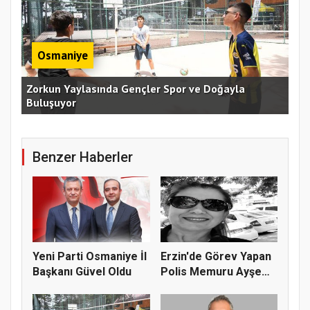
Osmaniye
an
Zorkun Yaylasında Gençler Spor ve Doğayla
Buluşuyor
Baş
Benzer Haberler
Yeni Parti Osmaniye İl
Erzin'de Görev Yapan
Başkanı Güvel Oldu
Polis Memuru Ayşe
Akdoğa...