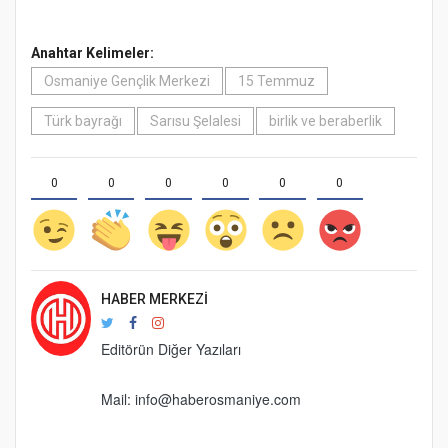
Anahtar Kelimeler:
Osmaniye Gençlik Merkezi
15 Temmuz
Türk bayrağı
Sarısu Şelalesi
birlik ve beraberlik
0
0
0
0
0
0
HABER MERKEZI
Editörün Diğer Yazıları
Mail:
info@haberosmaniye.com