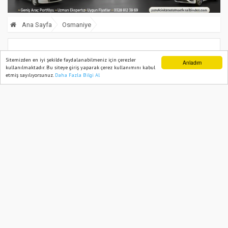
Ana Sayfa
Osmaniye
Osmaniye’de Dört Okula Kalite Belgesi
Sitemizden en iyi şekilde faydalanabilmeniz için çerezler
Anladım
kullanılmaktadır. Bu siteye giriş yaparak çerez kullanımını kabul
Verildi
etmiş sayılıyorsunuz.
Daha Fazla Bilgi Al
Ana Sayfa
Web TV
Foto Galeri
Yazarlar
14 July, 2025, Monday 16:34
725