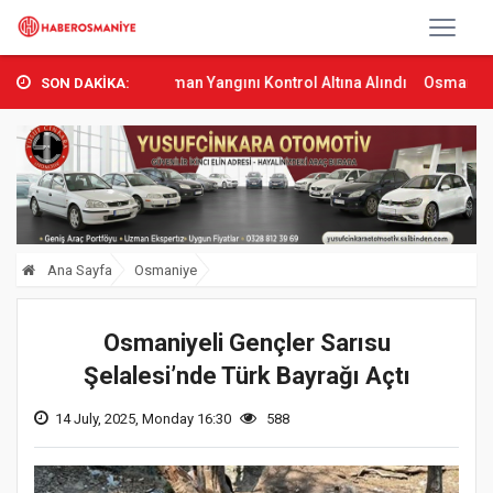
umbas’ta Orman Yangını Kontrol Altına Alındı
Osmaniye’de Tren Çar
SON DAKİKA:
Ana Sayfa
Osmaniye
Osmaniyeli Gençler Sarısu
Şelalesi’nde Türk Bayrağı Açtı
14 July, 2025, Monday 16:30
588