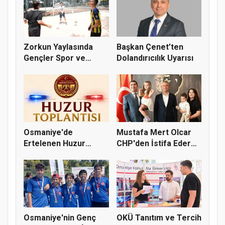
Zorkun Yaylasında
Başkan Çenet’ten
Gençler Spor ve
Dolandırıcılık Uyarısı
Doğayla Bul...
Osmaniye'de
Mustafa Mert Olcar
Ertelenen Huzur
CHP'den İstifa Ederek
Toplantısı 6 Ağus...
Yeni...
Osmaniye'nin Genç
OKÜ Tanıtım ve Tercih