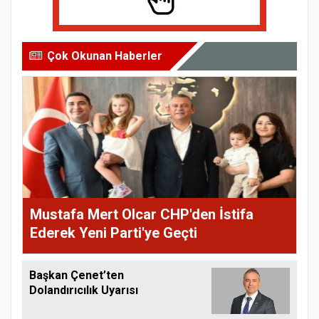
Çok Okunan Haberler
Mustafa Mert Olcar CHP'den İstifa
Ederek Yeni Parti'ye Geçti
Başkan Çenet’ten
Dolandırıcılık Uyarısı