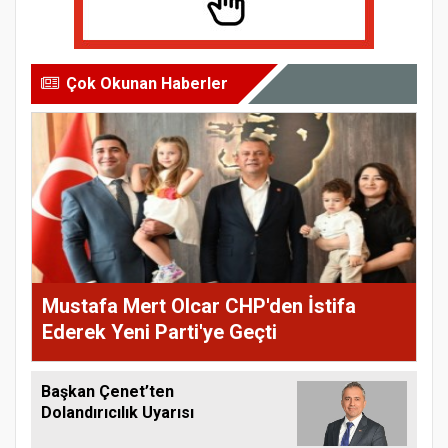
Çok Okunan Haberler
Mustafa Mert Olcar CHP'den İstifa
Ederek Yeni Parti'ye Geçti
Başkan Çenet’ten
Dolandırıcılık Uyarısı