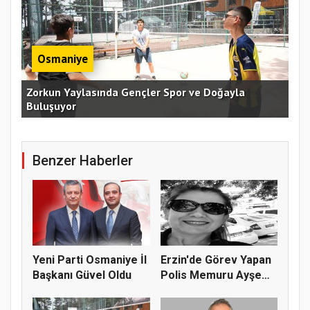
Osmaniye
an
Zorkun Yaylasında Gençler Spor ve Doğayla
Buluşuyor
Baş
Benzer Haberler
Yeni Parti Osmaniye İl
Erzin'de Görev Yapan
Başkanı Güvel Oldu
Polis Memuru Ayşe
Akdoğa...