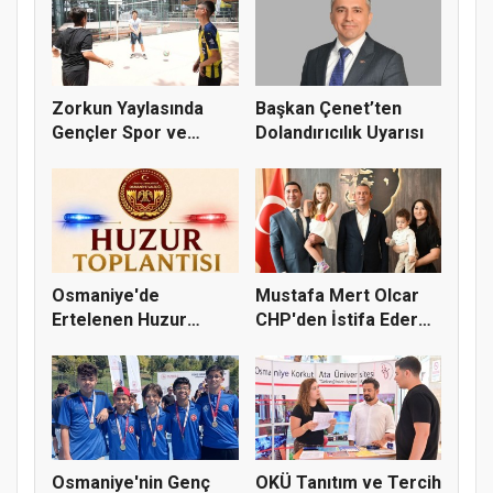
Zorkun Yaylasında
Başkan Çenet’ten
Gençler Spor ve
Dolandırıcılık Uyarısı
Doğayla Bul...
Osmaniye'de
Mustafa Mert Olcar
Ertelenen Huzur
CHP'den İstifa Ederek
Toplantısı 6 Ağus...
Yeni...
Osmaniye'nin Genç
OKÜ Tanıtım ve Tercih