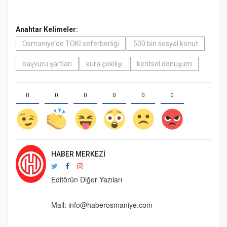
Anahtar Kelimeler:
Osmaniye’de TOKİ seferberliği
500 bin sosyal konut
başvuru şartları
kura çekilişi
kentsel dönüşüm
0
0
0
0
0
0
HABER MERKEZI
Editörün Diğer Yazıları
Mail:
info@haberosmaniye.com