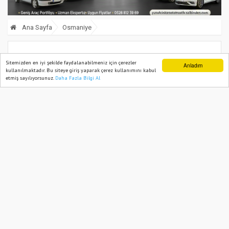
Ana Sayfa
Osmaniye
Apartmanlar Arasında Yüzyıllık Yufka
Sitemizden en iyi şekilde faydalanabilmeniz için çerezler
Anladım
kullanılmaktadır. Bu siteye giriş yaparak çerez kullanımını kabul
Ekmek Geleneği
etmiş sayılıyorsunuz.
Daha Fazla Bilgi Al
Ana Sayfa
Web TV
Foto Galeri
Yazarlar
08 November, 2025, Saturday 09:30
582