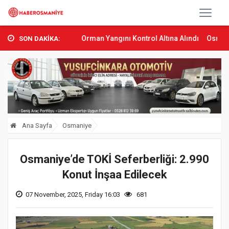
Sumbas’ta Orman Yangını Kontrol Altına Alındı
Osmaniye’de Tren 
SON DAKİKA:
Ana Sayfa
Osmaniye
Osmaniye’de TOKİ Seferberliği: 2.990
Konut İnşaa Edilecek
07 November, 2025, Friday 16:03
681