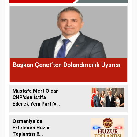
Başkan Çenet’ten Dolandırıcılık Uyarısı
Mustafa Mert Olcar
CHP'den İstifa
Ederek Yeni Parti'ye
Geçti
Osmaniye'de
Ertelenen Huzur
Toplantısı 6