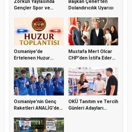
Zorkun Yaylasında
Başkan Çenet’ten
Gençler Spor ve
Dolandırıcılık Uyarısı
Doğayla Bul...
Osmaniye'de
Mustafa Mert Olcar
Ertelenen Huzur
CHP'den İstifa Ederek
Toplantısı 6 Ağus...
Yeni...
Osmaniye'nin Genç
OKÜ Tanıtım ve Tercih
Raketleri ANALİG'de
Günleri Adayları
Başarı...
Bekliy...