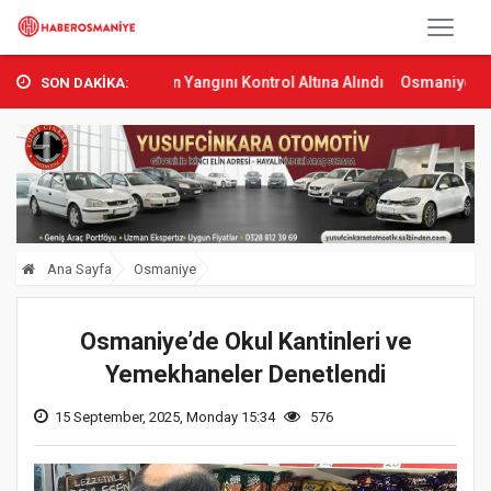
as’ta Orman Yangını Kontrol Altına Alındı
Osmaniye’de Tren Çarpma
SON DAKİKA:
Ana Sayfa
Osmaniye
Osmaniye’de Okul Kantinleri ve
Yemekhaneler Denetlendi
15 September, 2025, Monday 15:34
576