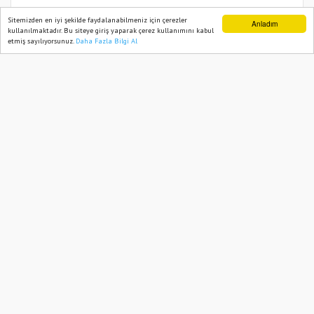
Osmaniye OSB’de Acil Durum ve Afet
Sitemizden en iyi şekilde faydalanabilmeniz için çerezler
Anladım
kullanılmaktadır. Bu siteye giriş yaparak çerez kullanımını kabul
Eğitimi Düzenlendi
etmiş sayılıyorsunuz.
Daha Fazla Bilgi Al
Ana Sayfa
Web TV
Foto Galeri
Yazarlar
15 September, 2025, Monday 15:44
503
Abone ol
Osmaniye OSB’de sanayiciler ve