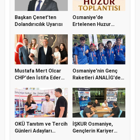
Başkan Çenet’ten
Osmaniye'de
Dolandırıcılık Uyarısı
Ertelenen Huzur
Toplantısı 6 Ağus...
Mustafa Mert Olcar
Osmaniye'nin Genç
CHP'den İstifa Ederek
Raketleri ANALİG'de
Yeni...
Başarı...
OKÜ Tanıtım ve Tercih
İŞKUR Osmaniye,
Günleri Adayları
Gençlerin Kariyer
Bekliy...
Yolculuğuna...