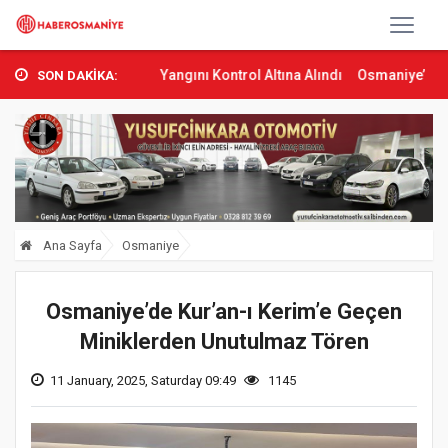
’ta Orman Yangını Kontrol Altına Alındı
Osmaniye’de Tren Çarpmas
SON DAKİKA:
Ana Sayfa
Osmaniye
Osmaniye’de Kur’an-ı Kerim’e Geçen
Miniklerden Unutulmaz Tören
11 January, 2025, Saturday 09:49
1145