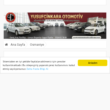
Ana Sayfa
Osmaniye
Fondan Faydalanıp Evlenmişlerdi: Vali
Sitemizden en iyi şekilde faydalanabilmeniz için çerezler
Anladım
kullanılmaktadır. Bu siteye giriş yaparak çerez kullanımını kabul
Yılmaz Çifti Kabul Etti
etmiş sayılıyorsunuz.
Daha Fazla Bilgi Al
Ana Sayfa
Web TV
Foto Galeri
Yazarlar
11 January, 2025, Saturday 09:58
1206