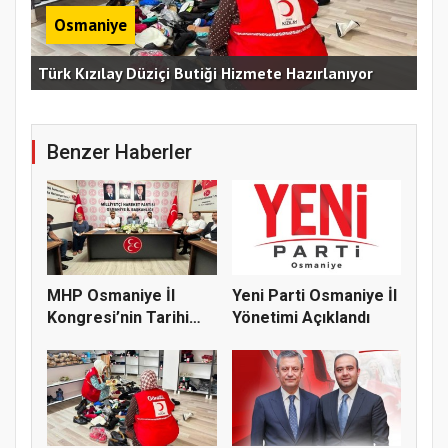
Osmaniye
Erz
Türk Kızılay Düziçi Butiği Hizmete Hazırlanıyor
Vef
Benzer Haberler
MHP Osmaniye İl
Yeni Parti Osmaniye İl
Kongresi’nin Tarihi
Yönetimi Açıklandı
Belli Old...