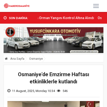
Sumbas’ta Orman Yangını Kontrol Altına Alındı
Osmaniye’de Tren
SON DAKİKA:
Ana Sayfa
Osmaniye
Osmaniye’de Emzirme Haftası
etkinliklerle kutlandı
11 August, 2025, Monday 10:34
546