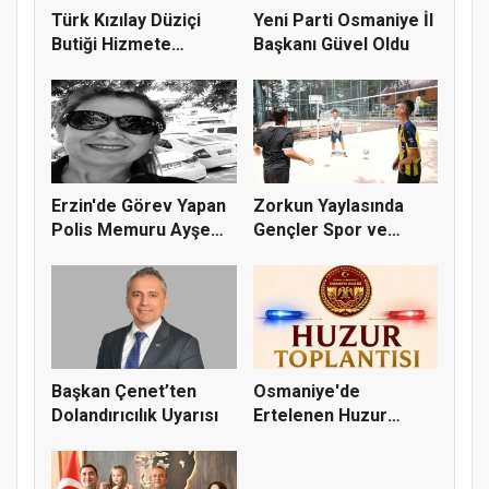
Türk Kızılay Düziçi
Yeni Parti Osmaniye İl
Butiği Hizmete
Başkanı Güvel Oldu
Hazırlanıy...
Erzin'de Görev Yapan
Zorkun Yaylasında
Polis Memuru Ayşe
Gençler Spor ve
Akdoğa...
Doğayla Bul...
Başkan Çenet’ten
Osmaniye'de
Dolandırıcılık Uyarısı
Ertelenen Huzur
Toplantısı 6 Ağus...