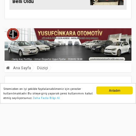
Belli Oldu
Ana Sayfa
Düziçi
Düziçi’nde balıklar için gölete su verildi
Sitemizden en iyi şekilde faydalanabilmeniz için çerezler
Anladım
kullanılmaktadır. Bu siteye giriş yaparak çerez kullanımını kabul
etmiş sayılıyorsunuz.
Daha Fazla Bilgi Al
Ana Sayfa
Web TV
Foto Galeri
Yazarlar
11 August, 2025, Monday 10:58
1267