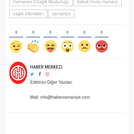
Osmaniye İl Sağlık Müdürlüğü
Bebek Dostu Hastane
sağlık etkinlikleri
osmaniye
0
0
0
0
0
0
HABER MERKEZI
Editörün Diğer Yazıları
Mail:
info@haberosmaniye.com