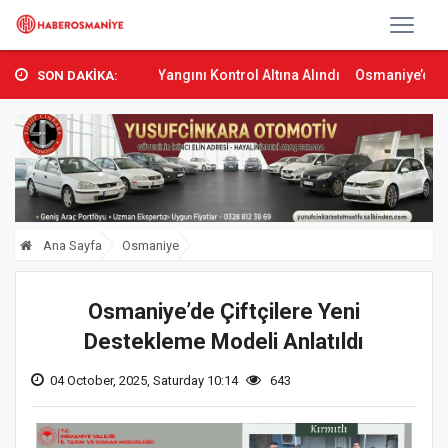
s’ta Orman Yangını Kontrol Altına Alındı
Osmaniye’de Tren Çarpma
SON DAKİKA:
Ana Sayfa
Osmaniye
Osmaniye’de Çiftçilere Yeni
Destekleme Modeli Anlatıldı
04 October, 2025, Saturday 10:14
643