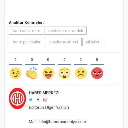
Anahtar Kelimeler:
tarımsal üretim
destekleme modeli
tarım politikaları
planlama süreci
çiftçiler
0
0
0
0
0
0
HABER MERKEZI
Editörün Diğer Yazıları
Mail:
info@haberosmaniye.com