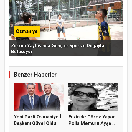
Osmaniye
an
Zorkun Yaylasında Gençler Spor ve Doğayla
Buluşuyor
Baş
Benzer Haberler
Yeni Parti Osmaniye İl
Erzin'de Görev Yapan
Başkanı Güvel Oldu
Polis Memuru Ayşe
Akdoğa...