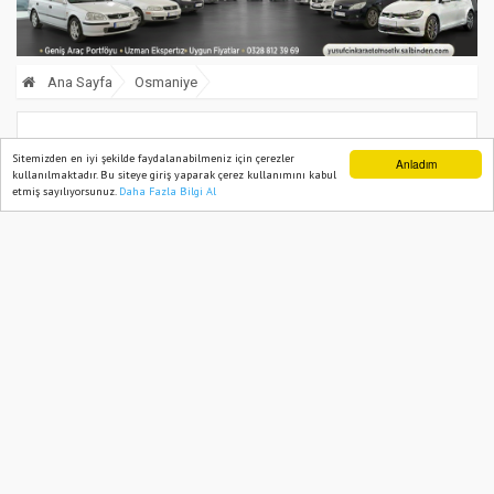
Ana Sayfa
Osmaniye
Milletvekili Yücel Arzen Osmaniye’de
Sitemizden en iyi şekilde faydalanabilmeniz için çerezler
Anladım
kullanılmaktadır. Bu siteye giriş yaparak çerez kullanımını kabul
Sahneye Çıktı
etmiş sayılıyorsunuz.
Daha Fazla Bilgi Al
Ana Sayfa
Web TV
Foto Galeri
Yazarlar
04 October, 2025, Saturday 10:17
476