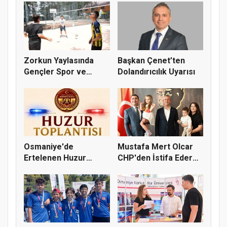
Zorkun Yaylasında
Başkan Çenet’ten
Gençler Spor ve
Dolandırıcılık Uyarısı
Doğayla Bul...
Osmaniye'de
Mustafa Mert Olcar
Ertelenen Huzur
CHP'den İstifa Ederek
Toplantısı 6 Ağus...
Yeni...