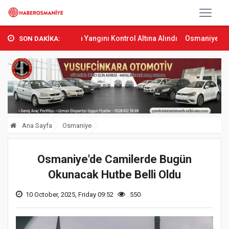
s’ta Orman Yangını Kontrol Altına Alındı
Osmaniye’de Tren Çarpma
SON DAKİKA:
Ana Sayfa
Osmaniye
Osmaniye'de Camilerde Bugün
Okunacak Hutbe Belli Oldu
10 October, 2025, Friday 09:52
550