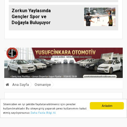
Zorkun Yaylasında
Gençler Spor ve
Doğayla Buluşuyor
Ana Sayfa
Osmaniye
Osmaniye’de Kaçakçılık ve Organize
Sitemizden en iyi şekilde faydalanabilmeniz için çerezler
Anladım
kullanılmaktadır. Bu siteye giriş yaparak çerez kullanımını kabul
Suçlara Büyük Darbe
etmiş sayılıyorsunuz.
Daha Fazla Bilgi Al
Ana Sayfa
Web TV
Foto Galeri
Yazarlar
10 October, 2025, Friday 10:28
600