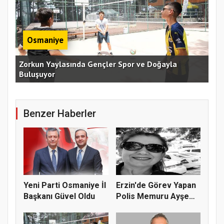
Osmaniye
an
Zorkun Yaylasında Gençler Spor ve Doğayla
Buluşuyor
Baş
Benzer Haberler
Yeni Parti Osmaniye İl
Erzin'de Görev Yapan
Başkanı Güvel Oldu
Polis Memuru Ayşe
Akdoğa...