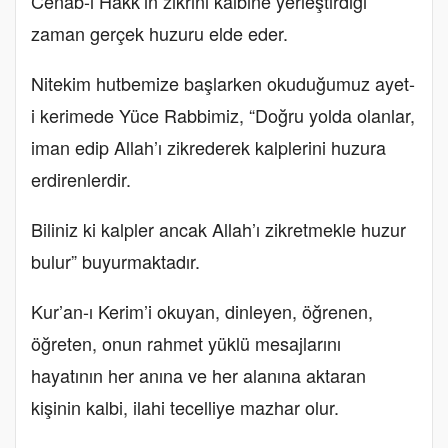
Cenâb-ı Hakk’ın zikrini kalbine yerleştirdiği
zaman gerçek huzuru elde eder.
Nitekim hutbemize başlarken okuduğumuz ayet-
i kerimede Yüce Rabbimiz, “Doğru yolda olanlar,
iman edip Allah’ı zikrederek kalplerini huzura
erdirenlerdir.
Biliniz ki kalpler ancak Allah’ı zikretmekle huzur
bulur” buyurmaktadır.
Kur’an-ı Kerim’i okuyan, dinleyen, öğrenen,
öğreten, onun rahmet yüklü mesajlarını
hayatının her anına ve her alanına aktaran
kişinin kalbi, ilahi tecelliye mazhar olur.