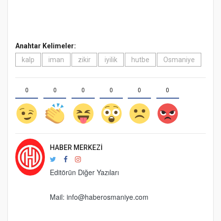
Anahtar Kelimeler:
kalp
iman
zikir
iyilik
hutbe
Osmaniye
0
0
0
0
0
0
HABER MERKEZI
Editörün Diğer Yazıları
Mail:
info@haberosmaniye.com