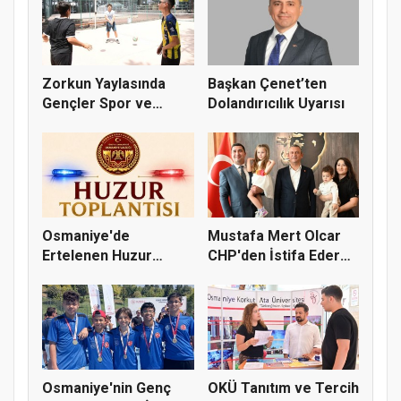
Zorkun Yaylasında
Başkan Çenet’ten
Gençler Spor ve
Dolandırıcılık Uyarısı
Doğayla Bul...
Osmaniye'de
Mustafa Mert Olcar
Ertelenen Huzur
CHP'den İstifa Ederek
Toplantısı 6 Ağus...
Yeni...
Osmaniye'nin Genç
OKÜ Tanıtım ve Tercih