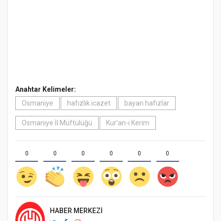
Anahtar Kelimeler:
Osmaniye
hafızlık icazet
bayan hafızlar
Osmaniye İl Müftülüğü
Kur’an-ı Kerim
0
0
0
0
0
0
HABER MERKEZI