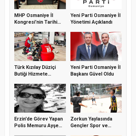
MHP Osmaniye İl
Yeni Parti Osmaniye İl
Kongresi’nin Tarihi
Yönetimi Açıklandı
Belli Old...
Türk Kızılay Düziçi
Yeni Parti Osmaniye İl
Butiği Hizmete
Başkanı Güvel Oldu
Hazırlanıy...
Erzin'de Görev Yapan
Zorkun Yaylasında
Polis Memuru Ayşe
Gençler Spor ve
Akdoğa...
Doğayla Bul...