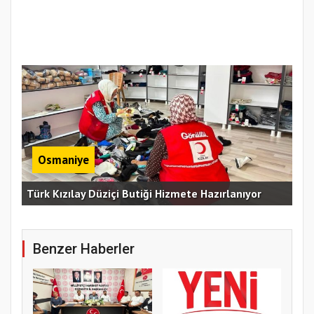
Osmaniye
Erz
Türk Kızılay Düziçi Butiği Hizmete Hazırlanıyor
Vef
Benzer Haberler