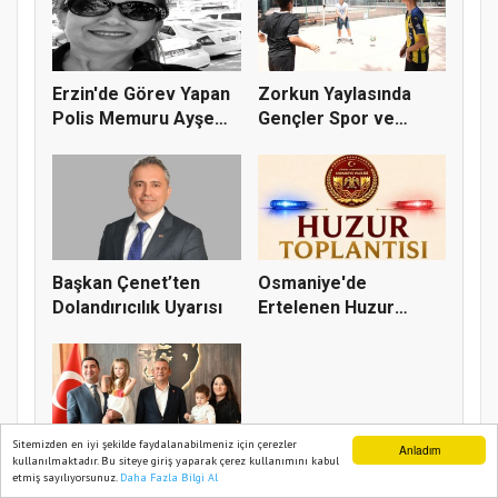
Erzin'de Görev Yapan
Zorkun Yaylasında
Polis Memuru Ayşe
Gençler Spor ve
Akdoğa...
Doğayla Bul...
Başkan Çenet’ten
Osmaniye'de
Dolandırıcılık Uyarısı
Ertelenen Huzur
Toplantısı 6 Ağus...
Sitemizden en iyi şekilde faydalanabilmeniz için çerezler
Anladım
kullanılmaktadır. Bu siteye giriş yaparak çerez kullanımını kabul
Mustafa Mert Olcar
etmiş sayılıyorsunuz.
Daha Fazla Bilgi Al
Ana Sayfa
Web TV
Foto Galeri
Yazarlar
CHP'den İstifa Ederek