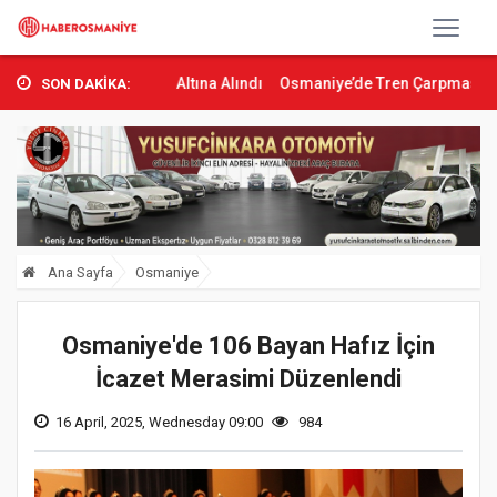
ntrol Altına Alındı
Osmaniye’de Tren Çarpması: Genç Yaralandı
SON DAKİKA:
Ana Sayfa
Osmaniye
Osmaniye'de 106 Bayan Hafız İçin
İcazet Merasimi Düzenlendi
16 April, 2025, Wednesday 09:00
984