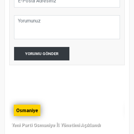
YORUMU GÖNDER
Osmaniye
Yeni Parti Osmaniye İl Yönetimi Açıklandı
Tür