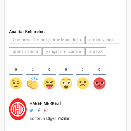
Anahtar Kelimeler:
Osmaniye Orman İşletme Müdürlüğü
orman yangını
drone sistemi
yangınla mücadele
arazöz
0
0
0
0
0
0
HABER MERKEZI
Editörün Diğer Yazıları