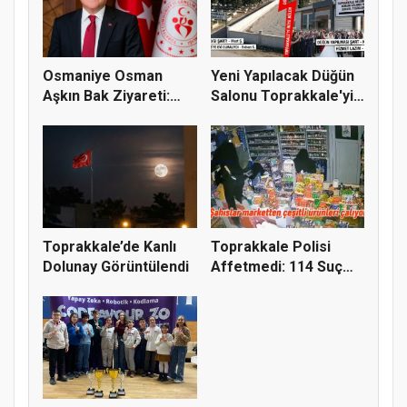
Osmaniye Osman
Yeni Yapılacak Düğün
Aşkın Bak Ziyareti:
Salonu Toprakkale'yi
Toprakkale...
İki...
Toprakkale’de Kanlı
Toprakkale Polisi
Dolunay Görüntülendi
Affetmedi: 114 Suç
Kaydı Bu...