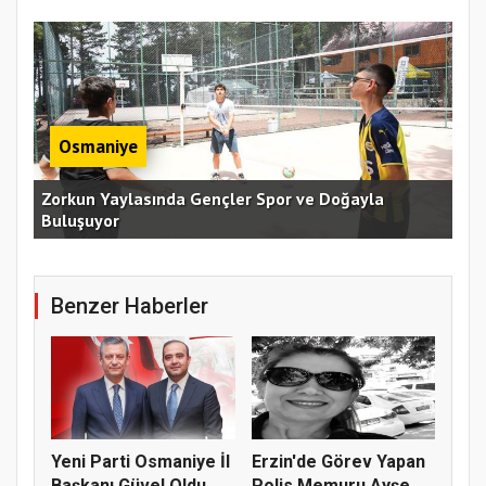
Osmaniye
an
Zorkun Yaylasında Gençler Spor ve Doğayla
Buluşuyor
Baş
Benzer Haberler
Yeni Parti Osmaniye İl
Erzin'de Görev Yapan
Başkanı Güvel Oldu
Polis Memuru Ayşe