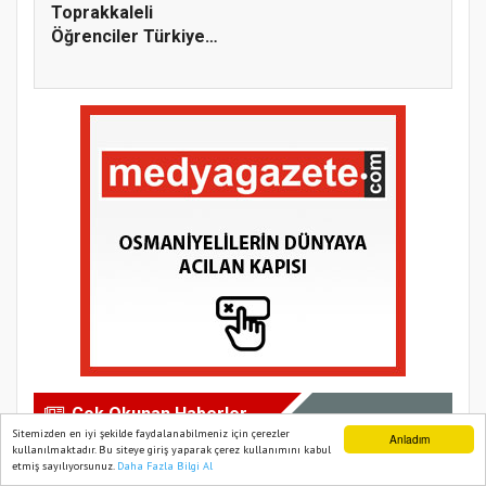
Toprakkaleli
Öğrenciler Türkiye
Şampiyonu Old...
Çok Okunan Haberler
Sitemizden en iyi şekilde faydalanabilmeniz için çerezler
Anladım
kullanılmaktadır. Bu siteye giriş yaparak çerez kullanımını kabul
etmiş sayılıyorsunuz.
Daha Fazla Bilgi Al
Ana Sayfa
Web TV
Foto Galeri
Yazarlar