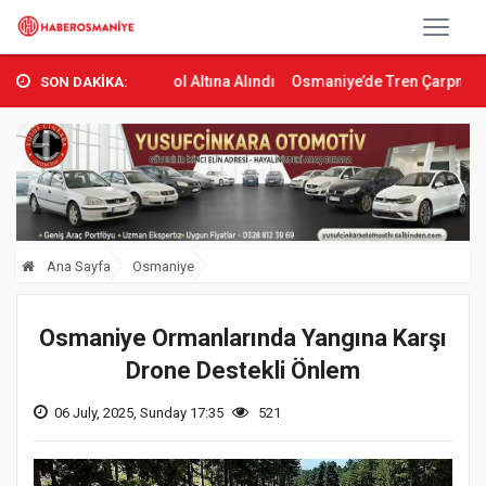
nı Kontrol Altına Alındı
Osmaniye’de Tren Çarpması: Genç Yaralan
SON DAKİKA:
Ana Sayfa
Osmaniye
Osmaniye Ormanlarında Yangına Karşı
Drone Destekli Önlem
06 July, 2025, Sunday 17:35
521