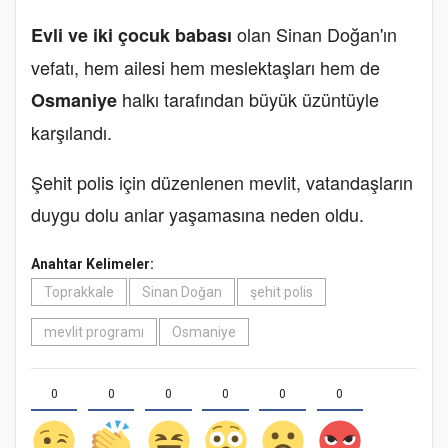
olan Sinan Doğan'ın
Evli ve iki çocuk babası
vefatı, hem ailesi hem meslektaşları hem de
halkı tarafından büyük üzüntüyle
Osmaniye
karşılandı.
Şehit polis için düzenlenen mevlit, vatandaşların
duygu dolu anlar yaşamasına neden oldu.
Anahtar Kelimeler:
Toprakkale
Sinan Doğan
şehit polis
mevlit programı
Osmaniye
0
0
0
0
0
0