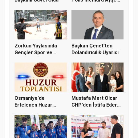
Akdoğa...
Zorkun Yaylasında
Başkan Çenet’ten
Gençler Spor ve
Dolandırıcılık Uyarısı
Doğayla Bul...
Osmaniye'de
Mustafa Mert Olcar
Ertelenen Huzur
CHP'den İstifa Ederek
Toplantısı 6 Ağus...
Yeni...