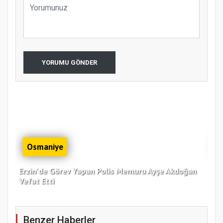
YORUMU GÖNDER
Osmaniye
Erzin'de Görev Yapan Polis Memuru Ayşe Akdoğan
Zor
Vefat Etti
Bul
Benzer Haberler