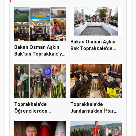
Bakan Osman Aşkın
Bakan Osman Aşkın
Bak Toprakkale’de
Bak’tan Toprakkale’ye
Vatandaşl...
Spor...
Toprakkale’de
Toprakkale’de
Öğrencilerden
Jandarma’dan İftar
Fatmanur Çelik Öğ...
Programı: Pr...