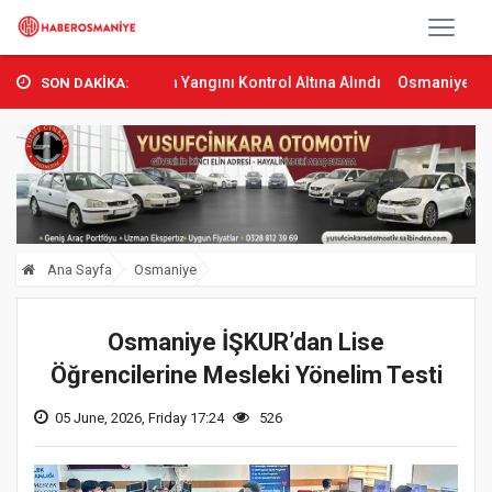
s’ta Orman Yangını Kontrol Altına Alındı
Osmaniye’de Tren Çarpma
SON DAKİKA:
Ana Sayfa
Osmaniye
Osmaniye İŞKUR’dan Lise
Öğrencilerine Mesleki Yönelim Testi
05 June, 2026, Friday 17:24
526