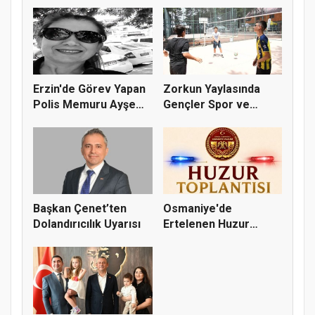
Hazırlanıy...
Erzin'de Görev Yapan
Zorkun Yaylasında
Polis Memuru Ayşe
Gençler Spor ve
Akdoğa...
Doğayla Bul...
Başkan Çenet’ten
Osmaniye'de
Dolandırıcılık Uyarısı
Ertelenen Huzur
Toplantısı 6 Ağus...