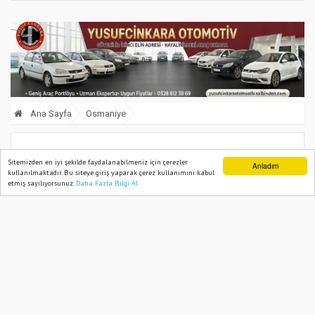
Ana Sayfa
Osmaniye
Osmaniye’de Çevre Bilinci Sahneye
Sitemizden en iyi şekilde faydalanabilmeniz için çerezler
Anladım
kullanılmaktadır. Bu siteye giriş yaparak çerez kullanımını kabul
Taşındı
etmiş sayılıyorsunuz.
Daha Fazla Bilgi Al
Ana Sayfa
Web TV
Foto Galeri
Yazarlar
05 June, 2026, Friday 17:29
547