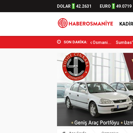
DOLAR
42.2631
EURO
49.0719
KADIR
SON DAKİKA:
 ve Spor Bakanı Osman Aşkın Bak Osmani...
Sumbas’ta Orman Yangın