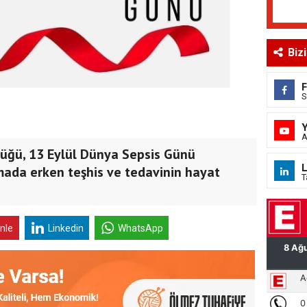
Biz
S
A
lüğü, 13 Eylül Dünya Sepsis Günü
L
amada erken teşhis ve tedavinin hayat
T
inle
Linkedin
WhatsApp