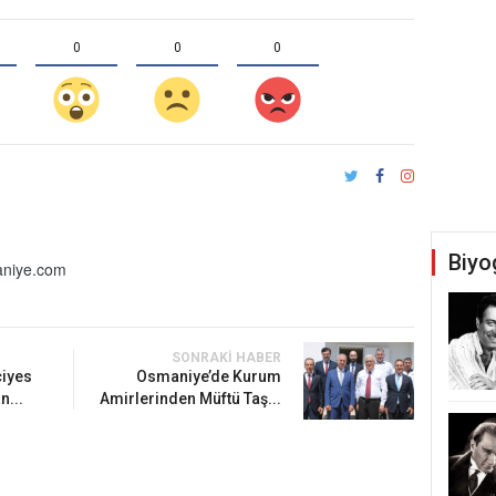
0
0
0
Biyo
niye.com
SONRAKI HABER
iyes
Osmaniye’de Kurum
n...
Amirlerinden Müftü Taş...