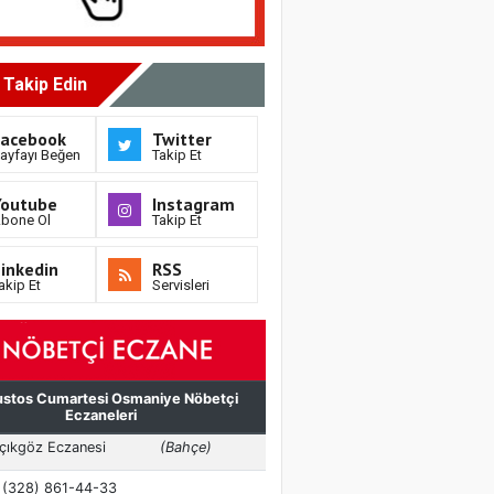
i Takip Edin
Facebook
Twitter
ayfayı Beğen
Takip Et
Youtube
Instagram
bone Ol
Takip Et
inkedin
RSS
akip Et
Servisleri