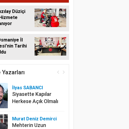
ızılay Düziçi
 Hizmete
anıyor
smaniye İl
si’nin Tarihi
ldu
 Yazarları
İlyas SABANCI
Siyasette Kapılar
Herkese Açık Olmalı
Murat Deniz Demirci
Mehterin Uzun