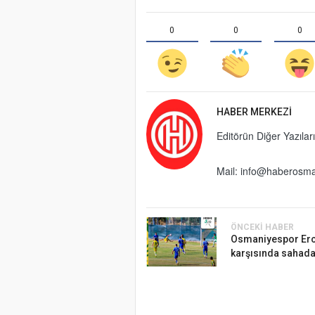
0
0
0
HABER MERKEZI
Editörün Diğer Yazıları
Mail:
info@haberosma
ÖNCEKI HABER
Osmaniyespor Erc
karşısında sahada