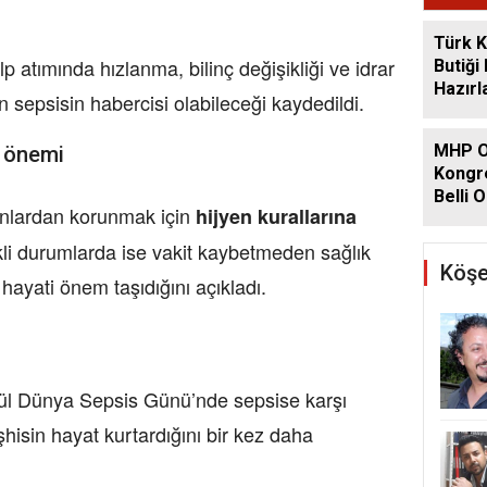
Türk K
p atımında hızlanma, bilinç değişikliği ve idrar
Butiği
Hazırl
n sepsisin habercisi olabileceği kaydedildi.
MHP O
n önemi
Kongre
Belli O
onlardan korunmak için
hijyen kurallarına
iskli durumlarda ise vakit kaybetmeden sağlık
Köşe
hayati önem taşıdığını açıkladı.
ül Dünya Sepsis Günü’nde sepsise karşı
eşhisin hayat kurtardığını bir kez daha