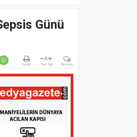
Sepsis Günü
A
Yazdır
Yazı Tipi
Yorumlar