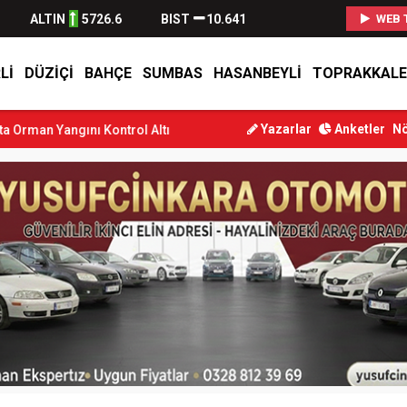
ALTIN
5726.6
BIST
10.641
WEB 
LI
DÜZIÇI
BAHÇE
SUMBAS
HASANBEYLI
TOPRAKKALE
Yazarlar
Anketler
Nö
ı Kontrol Altına Alındı
Osmaniye’de Tren Çarpması: Genç Yaralan