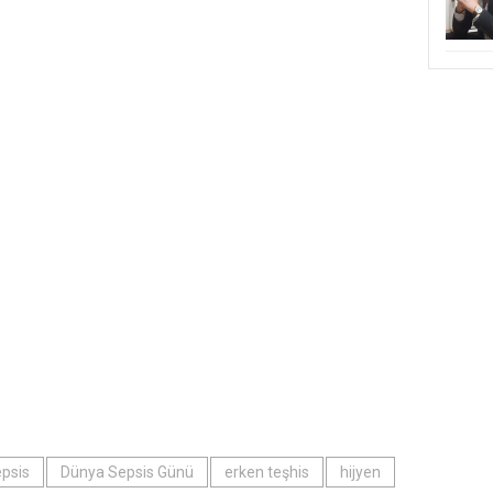
epsis
Dünya Sepsis Günü
erken teşhis
hijyen