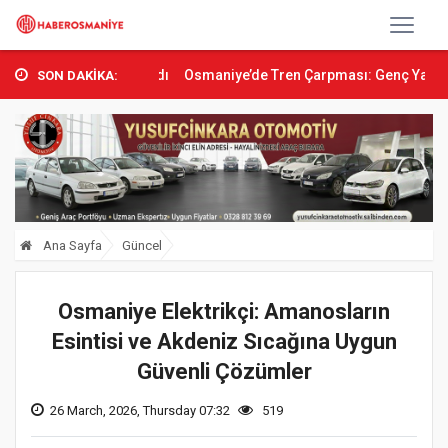
tına Alındı
Osmaniye’de Tren Çarpması: Genç Yaralandı
Düziçi’n
SON DAKİKA:
Ana Sayfa
Güncel
Osmaniye Elektrikçi: Amanosların
Esintisi ve Akdeniz Sıcağına Uygun
Güvenli Çözümler
26 March, 2026, Thursday 07:32
519