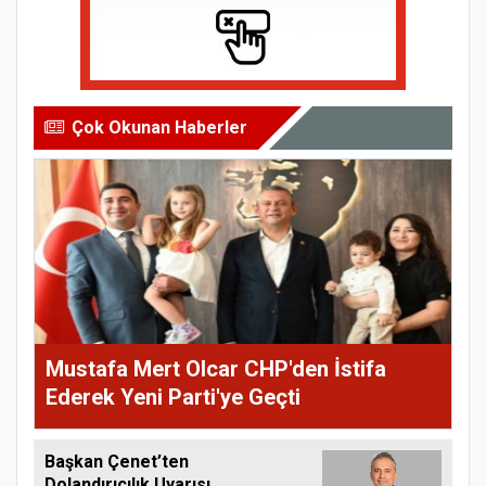
Çok Okunan Haberler
Mustafa Mert Olcar CHP'den İstifa
Ederek Yeni Parti'ye Geçti
Başkan Çenet’ten
Dolandırıcılık Uyarısı