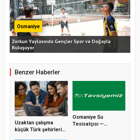
Osmaniye
an
Zorkun Yaylasında Gençler Spor ve Doğayla
Buluşuyor
Baş
Benzer Haberler
Osmaniye Su
Uzaktan çalışma
Tesisatçısı —
küçük Türk şehirleri
Cebelibereket’ten Ç...
için bir...