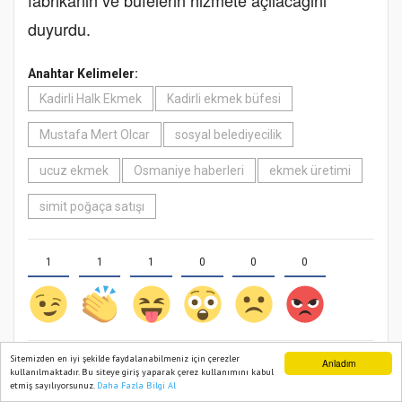
fabrikanın ve büfelerin hizmete açılacağını
duyurdu.
Anahtar Kelimeler:
Kadirli Halk Ekmek
Kadirli ekmek büfesi
Mustafa Mert Olcar
sosyal belediyecilik
ucuz ekmek
Osmaniye haberleri
ekmek üretimi
simit poğaça satışı
1
1
1
0
0
0
Sitemizden en iyi şekilde faydalanabilmeniz için çerezler
Anladım
HABER MERKEZI
kullanılmaktadır. Bu siteye giriş yaparak çerez kullanımını kabul
etmiş sayılıyorsunuz.
Daha Fazla Bilgi Al
Ana Sayfa
Web TV
Foto Galeri
Yazarlar