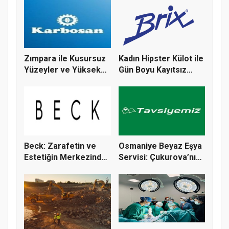
Zımpara ile Kusursuz
Kadın Hipster Külot ile
Yüzeyler ve Yüksek
Gün Boyu Kayıtsız
Verim...
Kon...
Beck: Zarafetin ve
Osmaniye Beyaz Eşya
Estetiğin Merkezinde
Servisi: Çukurova’nın
Bir T...
Sıc...