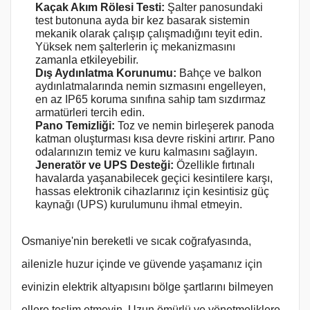
Kaçak Akım Rölesi Testi:
Şalter panosundaki
test butonuna ayda bir kez basarak sistemin
mekanik olarak çalışıp çalışmadığını teyit edin.
Yüksek nem şalterlerin iç mekanizmasını
zamanla etkileyebilir.
Dış Aydınlatma Korunumu:
Bahçe ve balkon
aydınlatmalarında nemin sızmasını engelleyen,
en az IP65 koruma sınıfına sahip tam sızdırmaz
armatürleri tercih edin.
Pano Temizliği:
Toz ve nemin birleşerek panoda
katman oluşturması kısa devre riskini artırır. Pano
odalarınızın temiz ve kuru kalmasını sağlayın.
Jeneratör ve UPS Desteği:
Özellikle fırtınalı
havalarda yaşanabilecek geçici kesintilere karşı,
hassas elektronik cihazlarınız için kesintisiz güç
kaynağı (UPS) kurulumunu ihmal etmeyin.
Osmaniye'nin bereketli ve sıcak coğrafyasında,
ailenizle huzur içinde ve güvende yaşamanız için
evinizin elektrik altyapısını bölge şartlarını bilmeyen
ellere teslim etmeyin. Uzun ömürlü ve yönetmeliklere