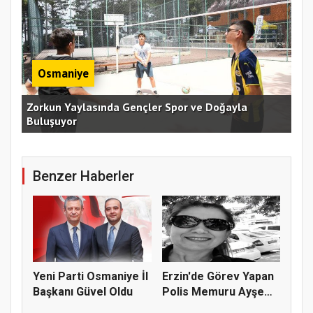
Osmaniye
an
Zorkun Yaylasında Gençler Spor ve Doğayla
Buluşuyor
Baş
Benzer Haberler
Yeni Parti Osmaniye İl
Erzin'de Görev Yapan
Başkanı Güvel Oldu
Polis Memuru Ayşe
Akdoğa...