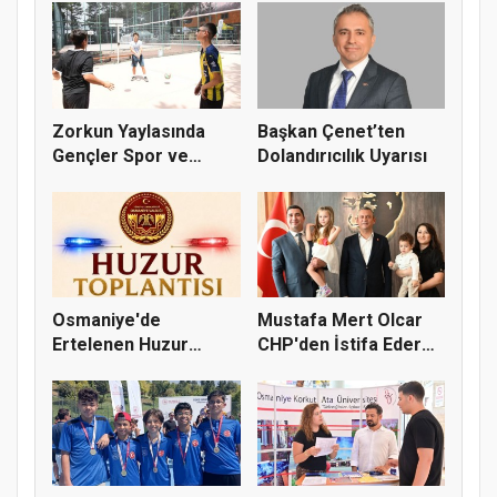
Zorkun Yaylasında
Başkan Çenet’ten
Gençler Spor ve
Dolandırıcılık Uyarısı
Doğayla Bul...
Osmaniye'de
Mustafa Mert Olcar
Ertelenen Huzur
CHP'den İstifa Ederek
Toplantısı 6 Ağus...
Yeni...