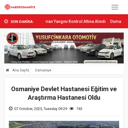
mbas’ta Orman Yangını Kontrol Altına Alındı
Osmaniye’de Tren Çar
SON DAKİKA:
Ana Sayfa
Osmaniye
Osmaniye Devlet Hastanesi Eğitim ve
Araştırma Hastanesi Oldu
07 October, 2025, Tuesday 09:29
743