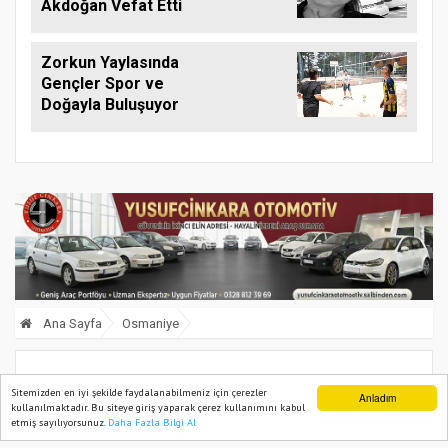
Akdoğan Vefat Etti
Zorkun Yaylasında
Gençler Spor ve
Doğayla Buluşuyor
Ana Sayfa
Osmaniye
Vali Yılmaz'dan Mersin’deki Kaza İçin
Sitemizden en iyi şekilde faydalanabilmeniz için çerezler
Anladım
kullanılmaktadır. Bu siteye giriş yaparak çerez kullanımını kabul
Taziye Mesajı
etmiş sayılıyorsunuz.
Daha Fazla Bilgi Al
Ana Sayfa
Web TV
Foto Galeri
Yazarlar