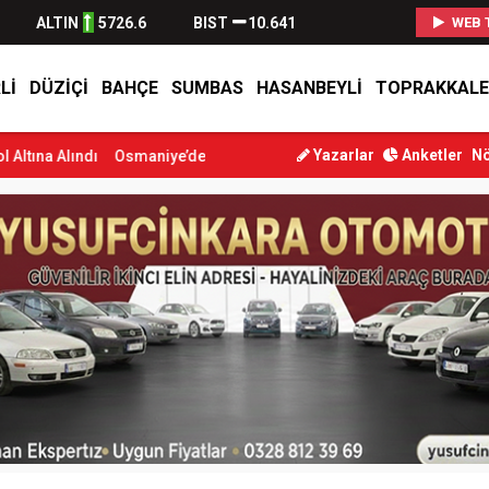
ALTIN
5726.6
BIST
10.641
WEB 
LI
DÜZIÇI
BAHÇE
SUMBAS
HASANBEYLI
TOPRAKKALE
Yazarlar
Anketler
Nö
Osmaniye’de Tren Çarpması: Genç Yaralandı
Düziçi’nde Eski Koca