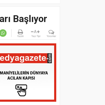
rı Başlıyor
A
Yazdır
Yazı Tipi
Yorumlar