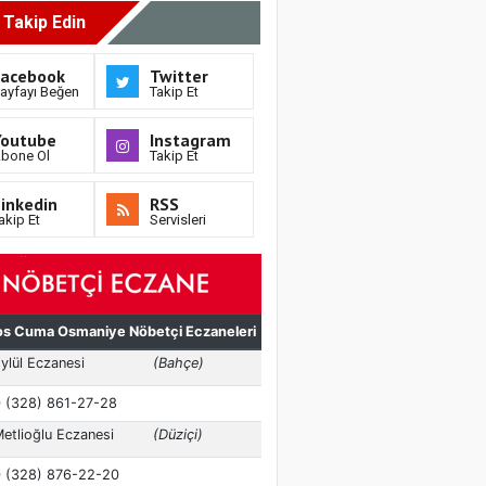
i Takip Edin
Facebook
Twitter
ayfayı Beğen
Takip Et
Youtube
Instagram
bone Ol
Takip Et
inkedin
RSS
akip Et
Servisleri