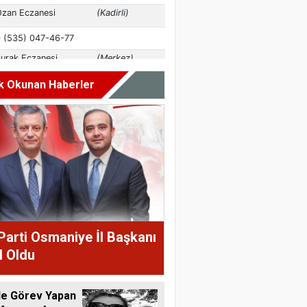
k Okunan Haberler
Parti Osmaniye İl Başkanı
l Oldu
de Görev Yapan