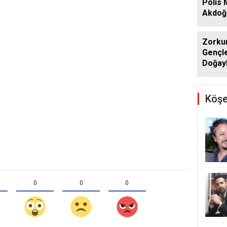
Polis
Akdoğa
Zorkun
Gençle
Doğayl
Köşe
0
0
0