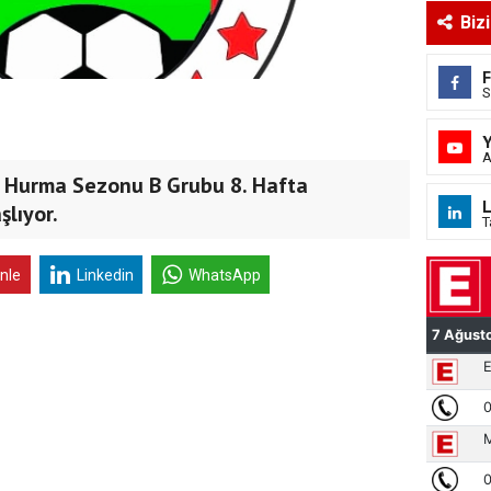
Biz
S
A
 Hurma Sezonu B Grubu 8. Hafta
L
şlıyor.
T
inle
Linkedin
WhatsApp