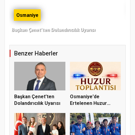
Osmaniye
Osm
Başkan Çenet’ten Dolandırıcılık Uyarısı
Ağu
Benzer Haberler
Başkan Çenet’ten
Osmaniye'de
Dolandırıcılık Uyarısı
Ertelenen Huzur
Toplantısı 6 Ağus...