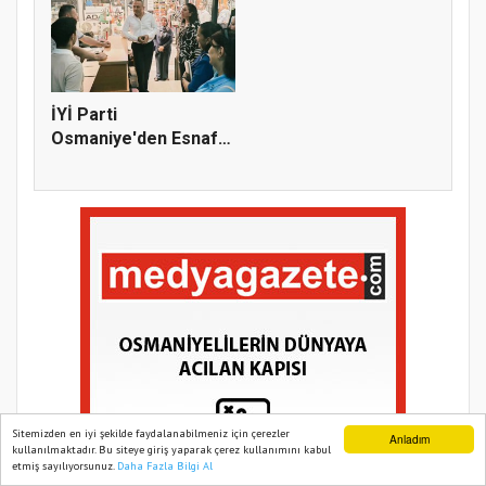
İYİ Parti
Osmaniye'den Esnaf
Ziyareti: "Bir D...
Sitemizden en iyi şekilde faydalanabilmeniz için çerezler
Anladım
kullanılmaktadır. Bu siteye giriş yaparak çerez kullanımını kabul
etmiş sayılıyorsunuz.
Daha Fazla Bilgi Al
Ana Sayfa
Web TV
Foto Galeri
Yazarlar