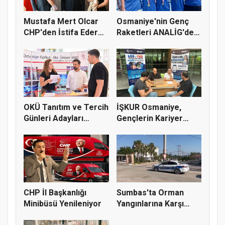
Mustafa Mert Olcar
Osmaniye'nin Genç
CHP'den İstifa Ederek
Raketleri ANALİG'de
Yeni...
Başarı...
OKÜ Tanıtım ve Tercih
İŞKUR Osmaniye,
Günleri Adayları
Gençlerin Kariyer
Bekliy...
Yolculuğuna...
CHP İl Başkanlığı
Sumbas'ta Orman
Minibüsü Yenileniyor
Yangınlarına Karşı
Emniyetten...