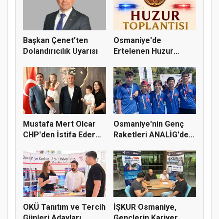
Başkan Çenet’ten
Osmaniye'de
Dolandırıcılık Uyarısı
Ertelenen Huzur
Toplantısı 6 Ağus...
Mustafa Mert Olcar
Osmaniye'nin Genç
CHP'den İstifa Ederek
Raketleri ANALİG'de
Yeni...
Başarı...
OKÜ Tanıtım ve Tercih
İŞKUR Osmaniye,
Günleri Adayları
Gençlerin Kariyer