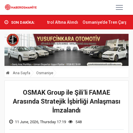
ı Kontrol Altına Alındı
Osmaniye’de Tren Çarpması: Genç Yaralan
SON DAKİKA:
Ana Sayfa
Osmaniye
OSMAK Group ile Şili’li FAMAE
Arasında Stratejik İşbirliği Anlaşması
İmzalandı
11 June, 2026, Thursday 17:19
548