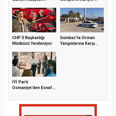
Bekliy...
Yolculuğuna...
CHP İl Başkanlığı
Sumbas'ta Orman
Minibüsü Yenileniyor
Yangınlarına Karşı
Emniyetten...
İYİ Parti
Osmaniye'den Esnaf
Ziyareti: "Bir D...