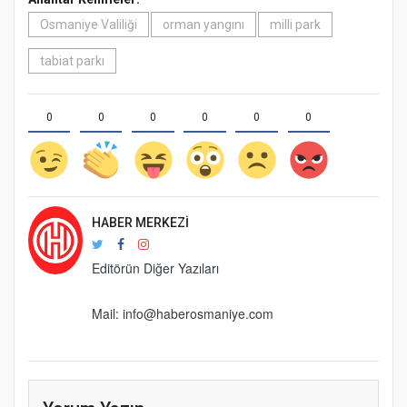
Osmaniye Valiliği
orman yangını
milli park
tabiat parkı
0
0
0
0
0
0
HABER MERKEZI
Editörün Diğer Yazıları
Mail: info@haberosmaniye.com