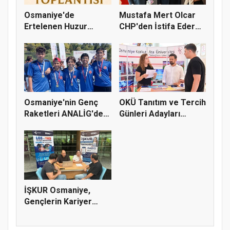
Osmaniye'de
Mustafa Mert Olcar
Ertelenen Huzur
CHP'den İstifa Ederek
Toplantısı 6 Ağus...
Yeni...
Osmaniye'nin Genç
OKÜ Tanıtım ve Tercih
Raketleri ANALİG'de
Günleri Adayları
Başarı...
Bekliy...
İŞKUR Osmaniye,
Gençlerin Kariyer
Yolculuğuna...