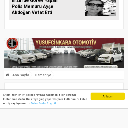
Erzin'de Görev Yapan
Polis Memuru Ayşe
Akdoğan Vefat Etti
Ana Sayfa
Osmaniye
Müftü Çakmak’a Bülbül Camii’nde
Sitemizden en iyi şekilde faydalanabilmeniz için çerezler
Anladım
kullanılmaktadır. Bu siteye giriş yaparak çerez kullanımını kabul
duygulu veda
etmiş sayılıyorsunuz.
Daha Fazla Bilgi Al
Ana Sayfa
Web TV
Foto Galeri
Yazarlar
13 August, 2025, Wednesday 12:32
607