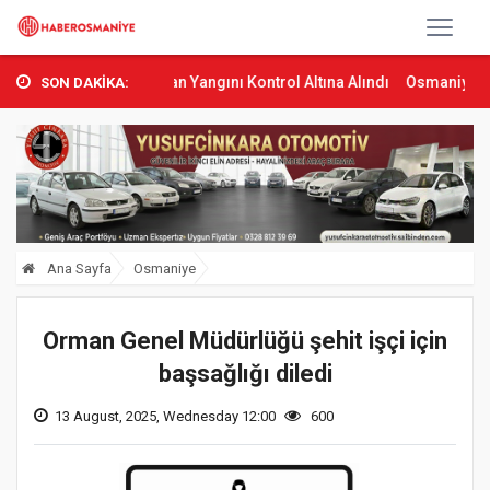
as’ta Orman Yangını Kontrol Altına Alındı
Osmaniye’de Tren Çarpm
SON DAKİKA:
Ana Sayfa
Osmaniye
Orman Genel Müdürlüğü şehit işçi için
başsağlığı diledi
13 August, 2025, Wednesday 12:00
600