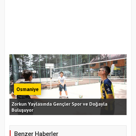
Osmaniye
an
Zorkun Yaylasında Gençler Spor ve Doğayla
Buluşuyor
Baş
Benzer Haberler