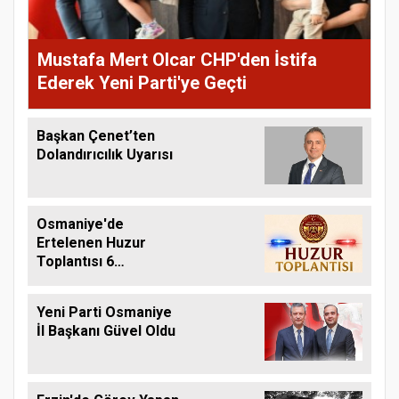
Mustafa Mert Olcar CHP'den İstifa
Ederek Yeni Parti'ye Geçti
Başkan Çenet’ten
Dolandırıcılık Uyarısı
Osmaniye'de
Ertelenen Huzur
Toplantısı 6
Ağustos'ta Yapılacak
Yeni Parti Osmaniye
İl Başkanı Güvel Oldu