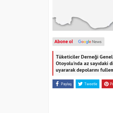
Abone ol
Tüketiciler Derneği Gene
Otoyolu’nda az sayıdaki d
uyararak depolarını fullem
Paylaş
Tweetle
P