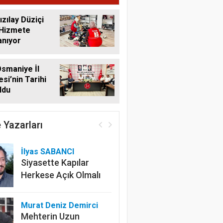
ızılay Düziçi
 Hizmete
anıyor
smaniye İl
si’nin Tarihi
ldu
 Yazarları
İlyas SABANCI
Siyasette Kapılar
Herkese Açık Olmalı
Murat Deniz Demirci
Mehterin Uzun