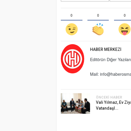
0
0
0
HABER MERKEZI
Editörün Diğer Yazıları
Mail:
info@haberosma
ÖNCEKI HABER
Vali Yılmaz, Ev Ziy
Vatandaşl...