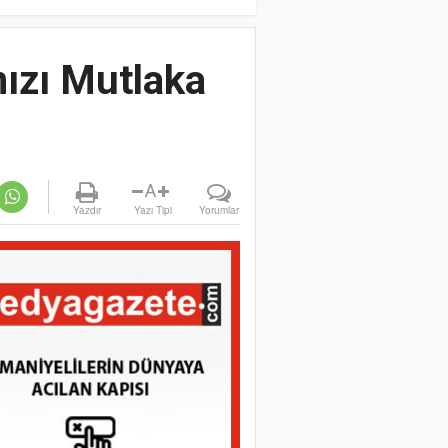
nızı Mutlaka
A
Yazdır
Yazı Tipi
Yorumlar