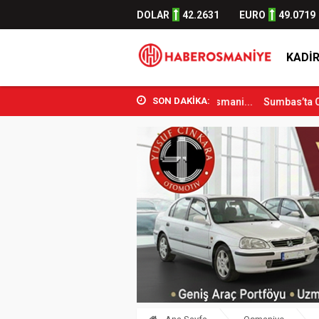
DOLAR
42.2631
EURO
49.0719
KADIR
SON DAKİKA:
 Spor Bakanı Osman Aşkın Bak Osmani...
Sumbas’ta Orman Yangını Ko