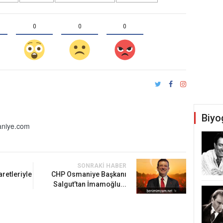
0
0
0
Biyo
niye.com
SONRAKI HABER
aretleriyle
CHP Osmaniye Başkanı
Salgut’tan İmamoğlu...