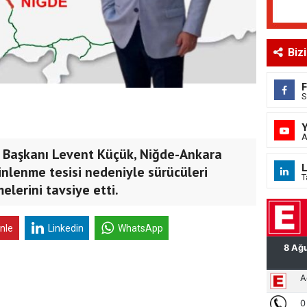
Biz
S
A
l Başkanı Levent Küçük, Niğde-Ankara
L
inlenme tesisi nedeniyle sürücüleri
T
elerini tavsiye etti.
inle
Linkedin
WhatsApp