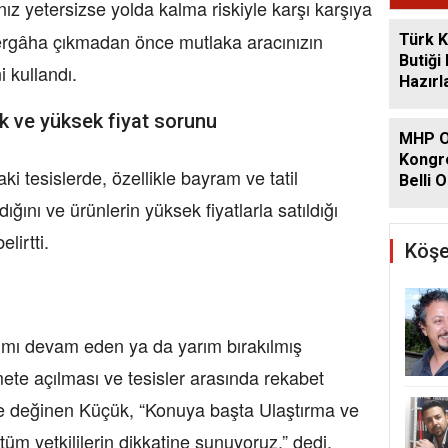
ınız yetersizse yolda kalma riskiyle karşı karşıya
zergâha çıkmadan önce mutlaka aracınızın
Türk K
Butiği
 kullandı.
Hazırl
k ve yüksek fiyat sorunu
MHP O
Kongre
i tesislerde, özellikle bayram ve tatil
Belli O
ını ve ürünlerin yüksek fiyatlarla satıldığı
lirtti.
Köşe
apımı devam eden ya da yarım bırakılmış
ete açılması ve tesisler arasında rekabet
 değinen Küçük, “Konuya başta Ulaştırma ve
üm yetkililerin dikkatine sunuyoruz.” dedi.