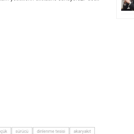
üçük
sürücü
dinlenme tesisi
akaryakıt