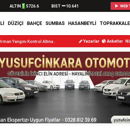
ALTIN
5726.6
BIST
10.641
WEB 
LI
DÜZIÇI
BAHÇE
SUMBAS
HASANBEYLI
TOPRAKKALE
Yazarlar
Anketler
Nö
ntrol Altına Alındı
Osmaniye’de Tren Çarpması: Genç Yaralandı