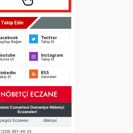
i Takip Edin
Facebook
Twitter
ayfayı Beğen
Takip Et
Youtube
Instagram
bone Ol
Takip Et
inkedin
RSS
akip Et
Servisleri