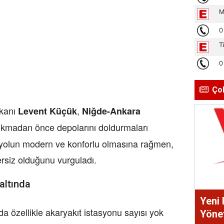
Ço
şkanı
,
Levent Küçük
Niğde-Ankara
çıkmadan önce depolarını doldurmaları
yolun modern ve konforlu olmasına rağmen,
ersiz olduğunu vurguladı.
altında
Yeni 
 özellikle akaryakıt istasyonu sayısı yok
Yönet