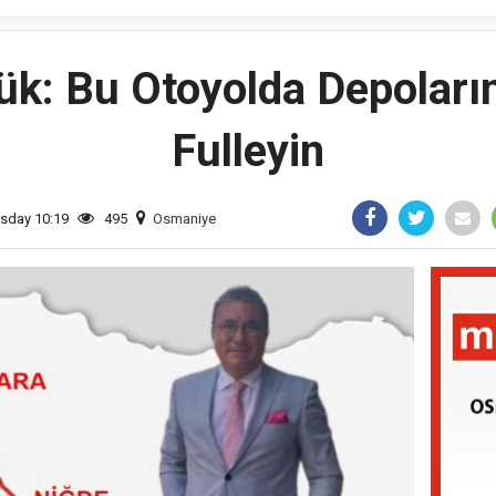
k: Bu Otoyolda Depoları
Fulleyin
rsday 10:19
495
Osmaniye