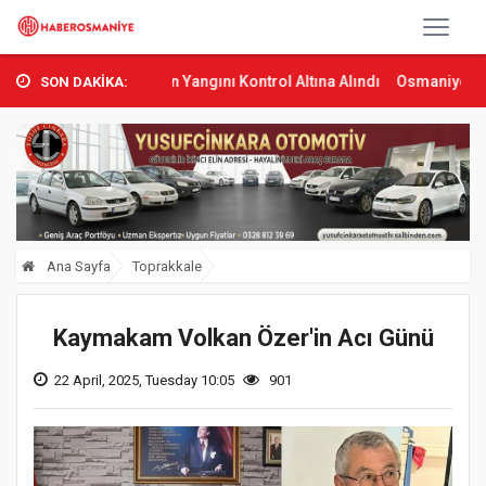
bas’ta Orman Yangını Kontrol Altına Alındı
Osmaniye’de Tren Çarp
SON DAKİKA:
Ana Sayfa
Toprakkale
Kaymakam Volkan Özer'in Acı Günü
22 April, 2025, Tuesday 10:05
901