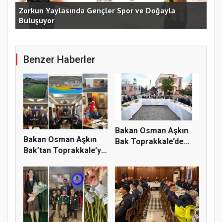
an
Zorkun Yaylasında Gençler Spor ve Doğayla
Buluşuyor
Baş
Benzer Haberler
Bakan Osman Aşkın
Bakan Osman Aşkın
Bak Toprakkale’de
Bak’tan Toprakkale’ye
Vatandaşl...
Spor...