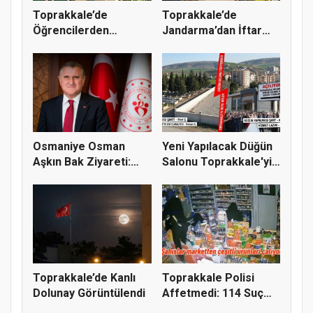
Toprakkale’de
Toprakkale’de
Öğrencilerden
Jandarma’dan İftar
Fatmanur Çelik Öğ...
Programı: Pr...
Osmaniye Osman
Yeni Yapılacak Düğün
Aşkın Bak Ziyareti:
Salonu Toprakkale'yi
Toprakkale...
İki...
Toprakkale’de Kanlı
Toprakkale Polisi
Dolunay Görüntülendi
Affetmedi: 114 Suç
Kaydı Bu...