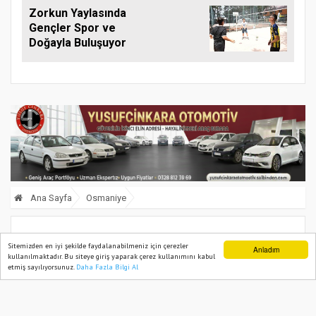
Zorkun Yaylasında
Gençler Spor ve
Doğayla Buluşuyor
Ana Sayfa
Osmaniye
Osmaniye’de Sağlık Çalışanlarına Aile
Sitemizden en iyi şekilde faydalanabilmeniz için çerezler
Anladım
kullanılmaktadır. Bu siteye giriş yaparak çerez kullanımını kabul
Planlaması Eğitimi
etmiş sayılıyorsunuz.
Daha Fazla Bilgi Al
Ana Sayfa
Web TV
Foto Galeri
Yazarlar
22 April, 2025, Tuesday 10:15
661