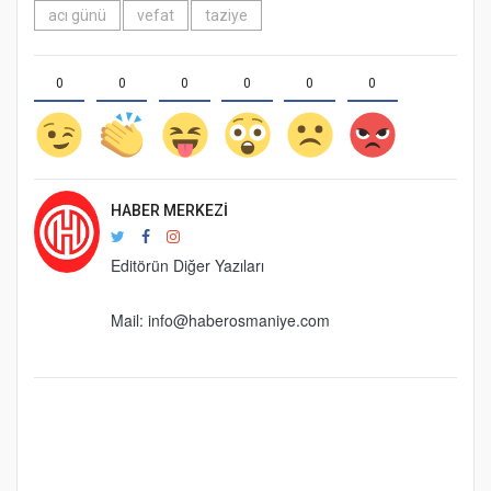
acı günü
vefat
taziye
0
0
0
0
0
0
HABER MERKEZI
Editörün Diğer Yazıları
Mail:
info@haberosmaniye.com