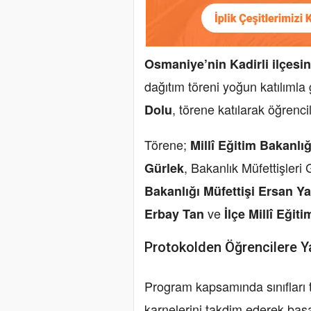
Osmaniye’nin Kadirli ilçesi
dağıtım töreni yoğun katılımla 
, törene katılarak öğrenci
Dolu
Törene;
Millî Eğitim Bakanl
, Bakanlık Müfettişler
Gürlek
Bakanlığı Müfettişi Ersan Ya
ve
Erbay Tan
İlçe Millî Eğit
Protokolden Öğrencilere Ya
Program kapsamında sınıfları 
karnelerini takdim ederek başar