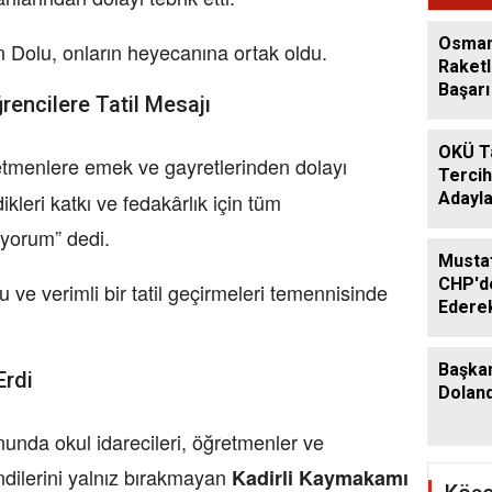
Ediyo
Osman
n Dolu, onların heyecanına ortak oldu.
Raketl
Başarı 
encilere Tatil Mesajı
OKÜ T
etmenlere emek ve gayretlerinden dolayı
Tercih
Adayla
kleri katkı ve fedakârlık için tüm
iyorum” dedi.
Musta
CHP'de
lu ve verimli bir tatil geçirmeleri temennisinde
Ederek
Geçti
Başka
Erdi
Dolandı
unda okul idarecileri, öğretmenler ve
endilerini yalnız bırakmayan
Kadirli Kaymakamı