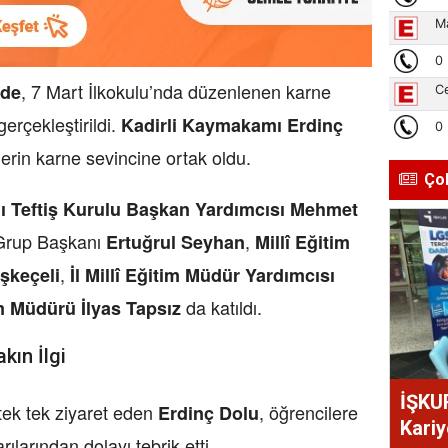
, 7 Mart İlkokulu’nda düzenlenen karne
nde
gerçekleştirildi.
Kadirli Kaymakamı Erdinç
lerin karne sevincine ortak oldu.
Ço
ığı Teftiş Kurulu Başkan Yardımcısı Mehmet
i Grup Başkanı
,
Ertuğrul Seyhan
Millî Eğitim
,
şkeçeli
İl Millî Eğitim Müdür Yardımcısı
da katıldı.
im Müdürü İlyas Tapsız
kın İlgi
İŞKU
tek tek ziyaret eden
, öğrencilere
Erdinç Dolu
Kariy
ılarından dolayı tebrik etti.