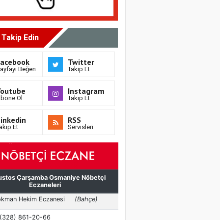
i Takip Edin
Facebook
Twitter
ayfayı Beğen
Takip Et
Youtube
Instagram
bone Ol
Takip Et
inkedin
RSS
akip Et
Servisleri