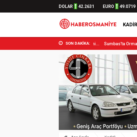
DOLAR
42.2631
EURO
49.0719
KADIR
SON DAKİKA:
Bakanı Osman Aşkın Bak Osmani...
Sumbas’ta Orman Yangını Kontrol 