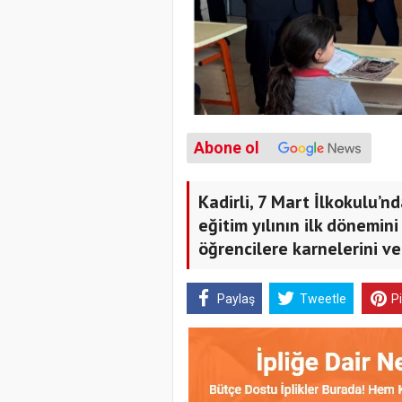
Abone ol
Kadirli, 7 Mart İlkokulu’
eğitim yılının ilk dönemi
öğrencilere karnelerini ve
Paylaş
Tweetle
P