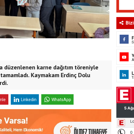
Biz
S
A
nda düzenlenen karne dağıtım töreniyle
L
ni tamamladı. Kaymakam Erdinç Dolu
T
rdi.
inle
Linkedin
WhatsApp