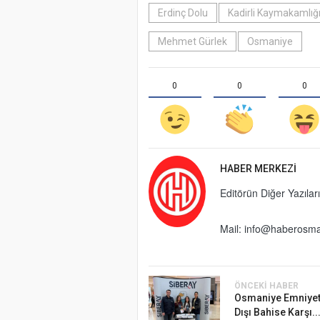
Erdinç Dolu
Kadirli Kaymakamlığ
Mehmet Gürlek
Osmaniye
0
0
0
HABER MERKEZI
Editörün Diğer Yazıları
Mail:
info@haberosma
ÖNCEKI HABER
Osmaniye Emniyet
Dışı Bahise Karşı..