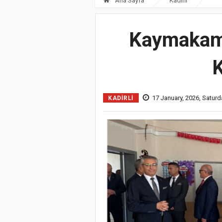
Ana Sayfa
Kadirli
Kaymakam E
K
17 January, 2026, Saturd
KADIRLI