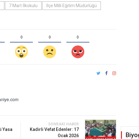
ı
7 Mart İlkokulu
İlçe Milli Eğitim Müdürlüğü
0
0
0
niye.com
SONRAKI HABER
i Yasa
Kadirli Vefat Edenler: 17
Biyo
.
Ocak 2026