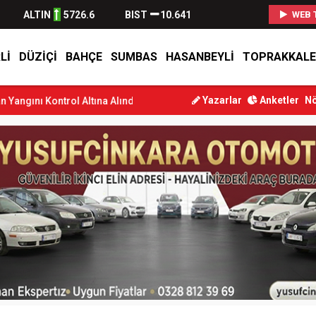
ALTIN
5726.6
BIST
10.641
WEB 
LI
DÜZIÇI
BAHÇE
SUMBAS
HASANBEYLI
TOPRAKKALE
Yazarlar
Anketler
Nö
Altına Alındı
Osmaniye’de Tren Çarpması: Genç Yaralandı
Düziçi