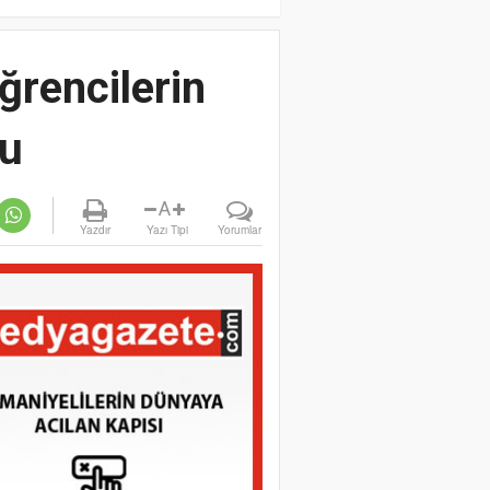
ğrencilerin
du
A
Yazdır
Yazı Tipi
Yorumlar