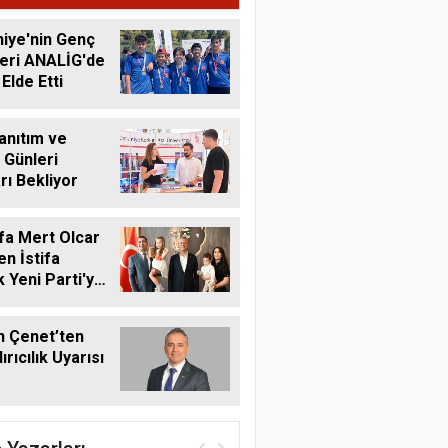
r
iye'nin Genç
eri ANALİG'de
Elde Etti
anıtım ve
 Günleri
rı Bekliyor
fa Mert Olcar
n İstifa
 Yeni Parti'ye
n Çenet’ten
rıcılık Uyarısı