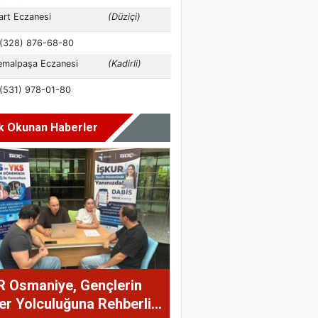
k Okunan Haberler
R Osmaniye, Gençlerin
er Yolculuğuna Rehberlik