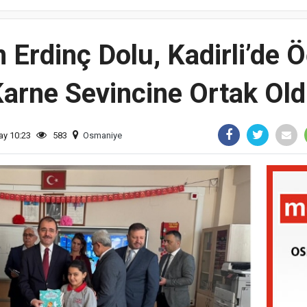
rdinç Dolu, Kadirli’de Ö
arne Sevincine Ortak Ol
ay 10:23
583
Osmaniye